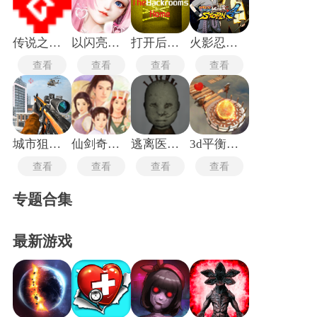
传说之下沃玛战
以闪亮之名新马服
打开后室归宿
火影忍者究极风暴4手机版
查看
查看
查看
查看
城市狙击行动
仙剑奇侠传1重制版
逃离医院联机版
3d平衡球手机版
查看
查看
查看
查看
专题合集
最新游戏