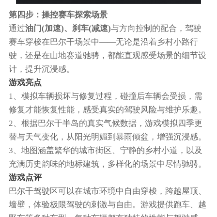
第四步：操控赛车探索场景
通过
油门(加速)、刹车(减速)
与方向控制的配合，驾驶
赛车穿梭在巴尔干场景中——无论是沿着乡村小路行
驶，还是在山地赛道驰骋，都能直观感受场景的细节设
计，提升沉浸感。
游戏亮点
1、模拟车辆损坏与修复过程，碰撞后车辆会受损，需
修复才能恢复性能，感受真实的驾驶风险与维护乐趣。
2、根据巴尔干半岛的真实气候数据，游戏模拟四季更
替与天气变化，从阳光明媚到暴雨倾盆，增强沉浸感。
3、地图涵盖繁华的城市街区、宁静的乡村小道，以及
充满历史韵味的地标建筑，多样化的场景中尽情驰骋。
游戏点评
巴尔干驾驶区可以在城市环境中自由穿梭，跨越屋顶、
墙壁，体验极限驾驶的刺激与自由。游戏提供跑车、越