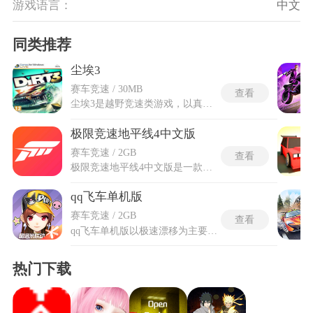
游戏语言：
中文
同类推荐
尘埃3
赛车竞速 / 30MB
查看
尘埃3是越野竞速类游戏，以真实越野赛道为核心，还原了不同地形的驾驶反馈，涵盖多种竞速模式。依托图形接口对泥浆飞溅、雪地反光与动态天气系统进行了深度重构，车辆在砂石路面过弯时轮胎抓地力的衰减曲线、悬挂压缩回弹的幅度以及车身重心转移的惯性反馈均以逐个轮胎为单位独立解算。尘埃3手机移植版收录了从60年代经典拉力赛车到当代WRC战车横跨数十年的车辆谱系，传奇车型均以真实授权形态登场，每辆车的马力输出、车身重量与驱动方式按照实车数据录入。赛道库覆盖八个国家与地区，包含6条环形赛道与32条拉力赛道，路面各自拥有独立的轮胎摩擦系数与车辆动态响应。
极限竞速地平线4中文版
赛车竞速 / 2GB
查看
极限竞速地平线4中文版是一款以开放世界为核心的超3D拟真赛车竞速手游，将玩家带到英国约克郡的四季变换之地，在草原、城市、海岸和雪原间自由驰骋。极限竞速地平线4中文版游戏收录了大量豪车，从超跑到越野车都能免费使用，并支持深度改装，从外观到性能都能按个人喜好调整。无论是公路狂飙、街头甩尾，还是在泥泞中冲坡，你都能在拟真的物理反馈和细腻的画质中，体验最爽快、最过瘾的驾驶乐趣。
qq飞车单机版
赛车竞速 / 2GB
查看
qq飞车单机版以极速漂移为主要玩法，还原了拉漂、双喷、卡漂等端游的操作技巧，让玩家在指尖也能复刻端游的流畅漂移体验。可从数百款经典与创新赛车中选择座驾，在林间、城市、沙漠等风格各异的赛道中驰骋，与来自各地的玩家同台竞速，挑战速度极限。qq飞车单机版无需连接网络即可随时开启竞速体验，享受不受外界打扰的驾驶乐趣。除了传统竞速模式，还加入了独创的道具传递玩法，支持与好友组队协作传递道具干扰对手，还可以利用百变时装、翅膀、配饰等装扮，打造个性化的车手形象。
热门下载