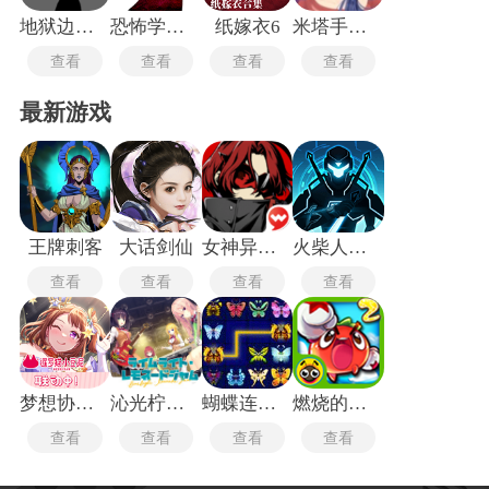
地狱边境手机版
恐怖学校白色情人节完整版
纸嫁衣6
米塔手机版
查看
查看
查看
查看
最新游戏
王牌刺客
大话剑仙
女神异闻录5皇家版
火柴人格斗家无敌版
查看
查看
查看
查看
梦想协奏曲
沁光柠檬即兴曲
蝴蝶连连看
燃烧的蔬菜2经典版
查看
查看
查看
查看