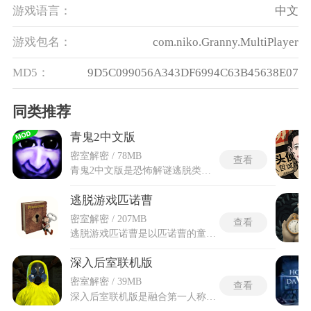
游戏语言：
中文
游戏包名：
com.niko.Granny.MultiPlayer
MD5：
9D5C099056A343DF6994C63B45638E07
同类推荐
青鬼2中文版
密室解密 / 78MB
查看
青鬼2中文版是恐怖解谜逃脱类游戏，游戏延续系列经典恐怖基调，以荒废诡秘的校园为核心场景，整体氛围压抑惊悚，游玩过程中需要自主探索各个房间区域，搜集散落的关键物品与线索，破解层层关联的机关谜题。青鬼2中文版适配国内游玩习惯，对原版外文内容进行全面本土化翻译，所有剧情台词、谜题线索和界面文字均转为简体中文，彻底打破语言壁垒。同时规避青鬼的全程追击，依靠细致观察和冷静判断解锁多元剧情结局，沉浸式体验紧张的逃生冒险过程。
逃脱游戏匹诺曹
密室解密 / 207MB
查看
逃脱游戏匹诺曹是以匹诺曹的童话世界为背景的密室逃脱游戏，玩家陷入僵局时点击右上角灯泡图标，广告激励提示播放简短视频后直接推送图文版解题步骤，连密码锁数字组合都完整列出。自动存档恢复机制在切出应用时自动抓取当前场景状态，意外闪退后重启游戏仍停留在原地。逃脱游戏匹诺曹的多结局分支树藏在对话选项背后，向蟋蟀坦白谎言与继续撒谎通往截然不同的逃脱路径。成就勋章墙汇总全部隐藏道具收集进度，每个章节专属成就附带解锁条件提示。场景切换特效在跨区域时播放木板碎裂或幕布拉开动画，视觉反馈明确告知玩家已进入新解谜单元。
深入后室联机版
密室解密 / 39MB
查看
深入后室联机版是融合第一人称视角与恐怖元素的冒险解密类手游，基于知名的后室怪谈文化打造，将角色扔进一片由泛黄走廊和空旷房间组成的无限重复迷宫之中。四人组队合作机制强制要求多个玩家同时在线配合，拆解房间内设置的互动线索并协力躲避暗处徘徊的非人实体的追击。深入后室联机版下载正版手机的联机模式不仅在故事进程中分摊解谜任务，还借助生存物品管理系统让每个成员携带的手电筒和杏仁水等物资共享流通，通过互相传递紧缺道具来维持整队生命条的健康水位。