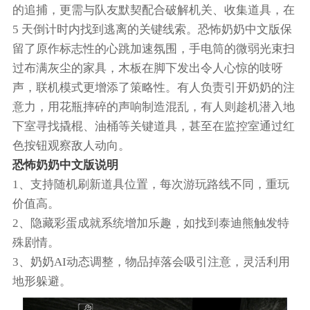
的追捕，更需与队友默契配合破解机关、收集道具，在
5 天倒计时内找到逃离的关键线索。恐怖奶奶中文版保
留了原作标志性的心跳加速氛围，手电筒的微弱光束扫
过布满灰尘的家具，木板在脚下发出令人心惊的吱呀
声，联机模式更增添了策略性。有人负责引开奶奶的注
意力，用花瓶摔碎的声响制造混乱，有人则趁机潜入地
下室寻找撬棍、油桶等关键道具，甚至在监控室通过红
色按钮观察敌人动向。
恐怖奶奶中文版说明
1、支持随机刷新道具位置，每次游玩路线不同，重玩
价值高。
2、隐藏彩蛋成就系统增加乐趣，如找到泰迪熊触发特
殊剧情。
3、奶奶AI动态调整，物品掉落会吸引注意，灵活利用
地形躲避。