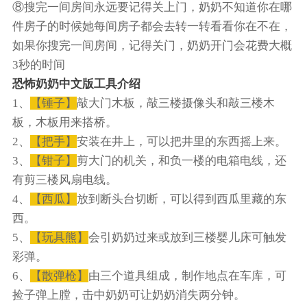
⑧搜完一间房间永远要记得关上门，奶奶不知道你在哪
件房子的时候她每间房子都会去转一转看看你在不在，
如果你搜完一间房间，记得关门，奶奶开门会花费大概
3秒的时间
恐怖奶奶中文版工具介绍
1、
【锤子】
敲大门木板，敲三楼摄像头和敲三楼木
板，木板用来搭桥。
2、
【把手】
安装在井上，可以把井里的东西摇上来。
3、
【钳子】
剪大门的机关，和负一楼的电箱电线，还
有剪三楼风扇电线。
4、
【西瓜】
放到断头台切断，可以得到西瓜里藏的东
西。
5、
【玩具熊】
会引奶奶过来或放到三楼婴儿床可触发
彩弹。
6、
【散弹枪】
由三个道具组成，制作地点在车库，可
捡子弹上膛，击中奶奶可让奶奶消失两分钟。