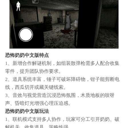
恐怖奶奶中文版特点
1、新增合作解谜机制，如组装散弹枪需多人配合收集
零件，提升团队协作要求。
2、道具系统丰富，锤子可破坏障碍物，钳子能剪断电
线，西瓜切开或藏关键线索。
3、音效与视觉营造沉浸恐怖氛围，木质地板的吱呀
声、昏暗灯光增强心理压迫感。
恐怖奶奶中文版玩法
1、联机模式支持多人协作，玩家可分工引开奶奶、破
解机关、收集道具，策略性强。