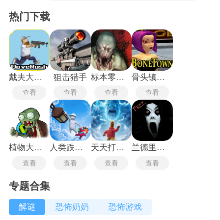
热门下载
戴夫大战僵尸m木糖m
狙击猎手
标本零联机版
骨头镇中文版
查看
查看
查看
查看
植物大战僵尸玩梗版
人类跌落梦境
天天打雪仗
兰德里纳河的地下室
查看
查看
查看
查看
专题合集
解谜
恐怖奶奶
恐怖游戏