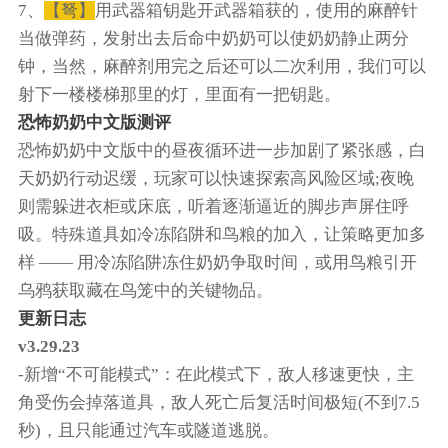
7、
【弩】
用武器箱钥匙开武器箱获的，使用的麻醉针
当做弹药，发射出去后命中奶奶可以使奶奶静止两分
钟，当然，麻醉剂用完之后还可以二次利用，我们可以
射下一楼楼梯那里的灯，里面有一把钥匙。
恐怖奶奶中文版测评
恐怖奶奶中文版中的昼夜循环进一步加剧了紧张感，白
天奶奶行动迟缓，玩家可以快速探索高风险区域;夜晚
则需躲进衣柜或床底，听着逐渐逼近的脚步声屏住呼
吸。特殊道具如冷冻陷阱和鸟粮的加入，让策略更加多
样 —— 用冷冻陷阱冻住奶奶争取时间，或用鸟粮引开
乌鸦获取藏在鸟笼中的关键物品。
更新日志
v3.29.23
-新增“不可能模式”：在此模式下，敌人移速更快，主
角受伤会掉落道具，敌人死亡后复活时间极短(不到7.5
秒)，且只能通过汽车或隧道逃脱。