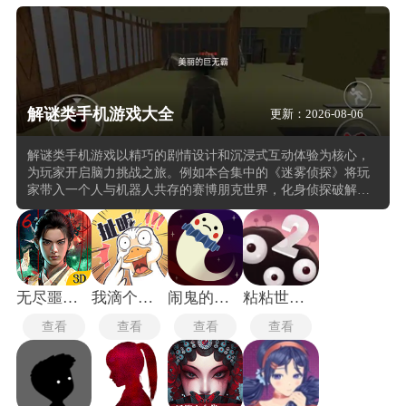
解谜类手机游戏大全
更新：2026-08-06
解谜类手机游戏以精巧的剧情设计和沉浸式互动体验为核心，
为玩家开启脑力挑战之旅。例如本合集中的《迷雾侦探》将玩
家带入一个人与机器人共存的赛博朋克世界，化身侦探破解黑
暗悬案，通过环境线索和逻辑推理揭开层层迷雾，其世界观构
建和案件设计极具深度。而《流言侦探》创新性地采用"微信对
话"模式，玩家通过实时聊天推进剧情，结合多线叙事与角色心
理博弈，辅以高质量配乐营造出电影级沉浸感。恐怖解谜领域
则有《十三号病院》和《密室逃脱绝境系列》，前者以阴森病
院为舞台，利用诡异音效与精细场景激发求生本能，后者在酒
无尽噩梦6捕盗行纪
我滴个神啊
闹鬼的房子2手机版
粘粘世界2手机汉化版
店、船舱等封闭空间中设置环环相扣的机关谜题，还有多款游
查看
查看
查看
查看
戏供玩家挑选。