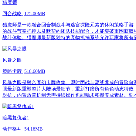
猎魔师
回合战略
|
175.00MB
猎魔师是一款融合回合制战斗与迷宫探险元素的休闲策略手游
的战斗节奏把控以及默契的团队技能配合，才能突破重围获取
战斗体验。猎魔师最新版独特的宠物抓捕系统允许玩家将所有
风暴之眼
策略卡牌
|
518.60MB
风暴之眼是融合魔幻卡牌收集、即时团战与离线养成的冒险向
眼最新版重塑整片大陆场景细节，重新打磨所有角色动态特效
对抗，内置放置机制无需持续操作也能稳步积攒养成素材。副本
暗黑复仇者1
动作格斗
|
54.16MB