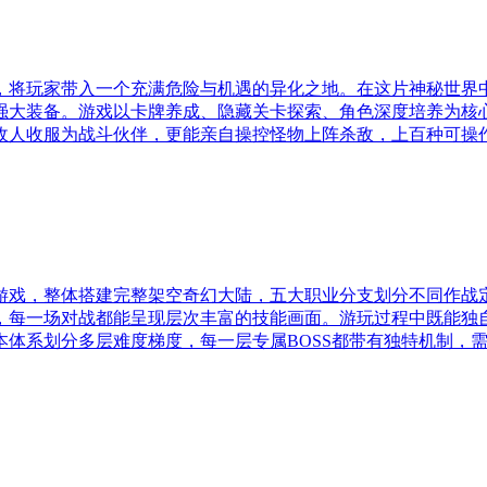
，将玩家带入一个充满危险与机遇的异化之地。在这片神秘世界
强大装备。游戏以卡牌养成、隐藏关卡探索、角色深度培养为核
敌人收服为战斗伙伴，更能亲自操控怪物上阵杀敌，上百种可操
游戏，整体搭建完整架空奇幻大陆，五大职业分支划分不同作战
，每一场对战都能呈现层次丰富的技能画面。游玩过程中既能独
体系划分多层难度梯度，每一层专属BOSS都带有独特机制，