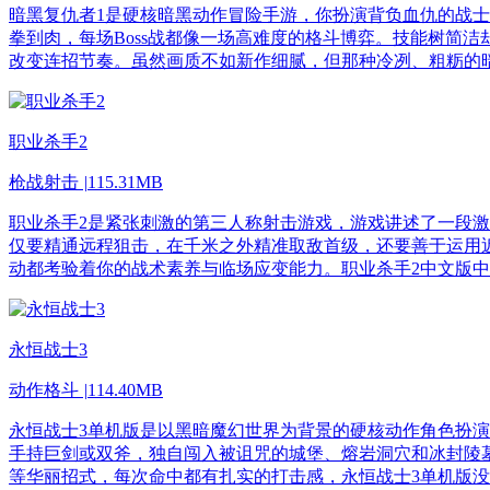
暗黑复仇者1是硬核暗黑动作冒险手游，你扮演背负血仇的战
拳到肉，每场Boss战都像一场高难度的格斗博弈。技能树简
改变连招节奏。虽然画质不如新作细腻，但那种冷冽、粗粝的
职业杀手2
枪战射击
|
115.31MB
职业杀手2是紧张刺激的第三人称射击游戏，游戏讲述了一段
仅要精通远程狙击，在千米之外精准取敌首级，还要善于运用
动都考验着你的战术素养与临场应变能力。职业杀手2中文版
永恒战士3
动作格斗
|
114.40MB
永恒战士3单机版是以黑暗魔幻世界为背景的硬核动作角色扮
手持巨剑或双斧，独自闯入被诅咒的城堡、熔岩洞穴和冰封陵
等华丽招式，每次命中都有扎实的打击感，永恒战士3单机版