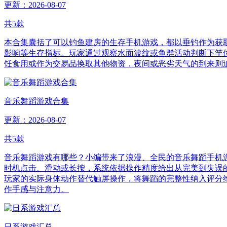
更新：2026-08-07
共
5
款
本合集囊括了可以钓鱼建房的生存手机游戏，都以垂钓作为获
影响等生存指标。玩家通过观察水面波纹或鱼群活动判断下竿
饪食用或作为交易品换取其他物资，夜间或恶劣天气的到来则
音乐舞蹈游戏合集
更新：2026-08-07
共
5
款
音乐舞蹈游戏有哪些？小编带来了浪漫、全民的音乐舞蹈手机
时机点击、滑动或长按，系统依据操作精度给出从完美到失误
玩家的实际身体动作替代触屏操作，将舞蹈的完整性纳入评分
作手感与注意力。
日系游戏汇总