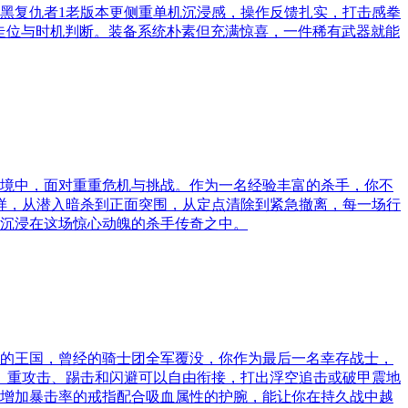
黑复仇者1老版本更侧重单机沉浸感，操作反馈扎实，打击感拳
凭走位与时机判断。装备系统朴素但充满惊喜，一件稀有武器就能
环境中，面对重重危机与挑战。作为一名经验丰富的杀手，你不
样，从潜入暗杀到正面突围，从定点清除到紧急撤离，每一场行
心沉浸在这场惊心动魄的杀手传奇之中。
裂的王国，曾经的骑士团全军覆没，你作为最后一名幸存战士，
、重攻击、踢击和闪避可以自由衔接，打出浮空追击或破甲震地
如增加暴击率的戒指配合吸血属性的护腕，能让你在持久战中越