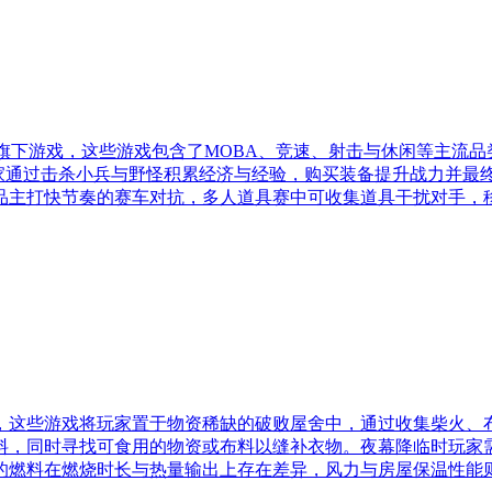
室旗下游戏，这些游戏包含了MOBA、竞速、射击与休闲等主流
玩家通过击杀小兵与野怪积累经济与经验，购买装备提升战力并
品主打快节奏的赛车对抗，多人道具赛中可收集道具干扰对手，
，这些游戏将玩家置于物资稀缺的破败屋舍中，通过收集柴火、
料，同时寻找可食用的物资或布料以缝补衣物。夜幕降临时玩家
的燃料在燃烧时长与热量输出上存在差异，风力与房屋保温性能