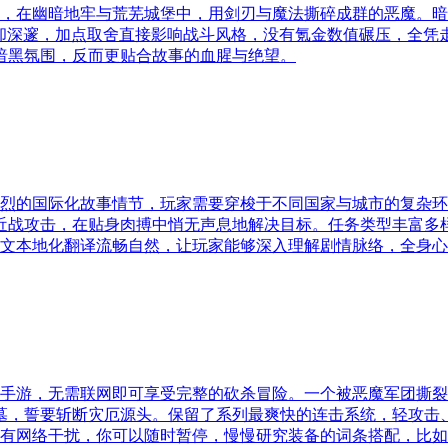
士，在幽暗地牢与荒芜城堡中，用剑刃与魔法撕碎成群的恶魔。暗
洁却深邃，加点取舍直接影响战斗风格，没有氪金数值碾压，全
暗黑氛围，反而更贴合故事的血腥与绝望。
激烈的国际化故事情节，玩家需要穿梭于不同国家与城市的复杂
近战攻击，在贴身肉搏中悄无声息地解决目标。任务类型丰富多
中文本地化翻译流畅自然，让玩家能够深入理解剧情脉络，全身
演手游，无需联网即可享受完整的砍杀冒险。一个被恶魔军团撕
墓，誓要斩断灾厄源头。保留了系列最爽快的连击系统，轻攻击
没有网络干扰，你可以随时暂停，慢慢研究装备的词条搭配，比