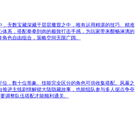
中，无数宝藏深藏于层层魔窟之中，唯有运用精湛的技巧、精准
心体系，搭配拳拳到肉的极致打击手感，为玩家带来酣畅淋漓的
作角色自由组合，策略空间无限广阔。
定位，数十位形象、技能完全区分的角色可供收集搭配。风暴之
自推进主线剧情解锁大陆隐藏故事，也能组队参与多人据点争夺
需要调整队伍搭配才能顺利通关。