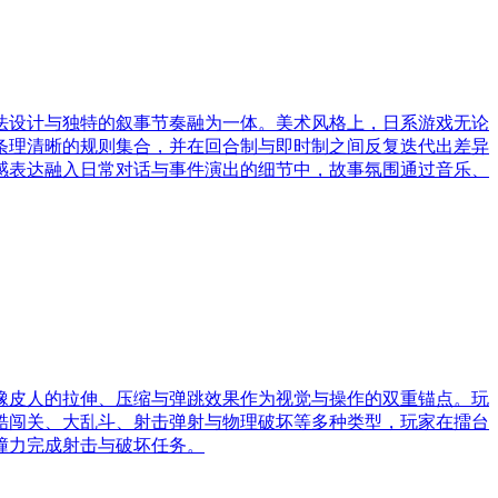
法设计与独特的叙事节奏融为一体。美术风格上，日系游戏无论
条理清晰的规则集合，并在回合制与即时制之间反复迭代出差异
感表达融入日常对话与事件演出的细节中，故事氛围通过音乐、
橡皮人的拉伸、压缩与弹跳效果作为视觉与操作的双重锚点。玩
酷闯关、大乱斗、射击弹射与物理破坏等多种类型，玩家在擂台
撞力完成射击与破坏任务。