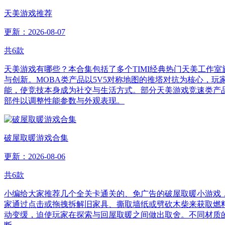
天美游戏推荐
更新：2026-08-07
共
6
款
天美游戏有哪些？本合集包括了多个TIMI经典热门天美工作
与创新。MOBA类产品以5V5对称地图的推塔对抗为核心，
能，使竞技本身成为社交与生活方式。部分天美游戏竞速类产
部件以调整性能参数与外观表现。
破屋取暖游戏合集
更新：2026-08-06
共
6
款
小编给大家推荐几个全关卡通关的、免广告的破屋取暖小游戏
家通过点击或拖拽拆解旧家具、撕取墙纸或劈砍木柴来获取燃
动变缓，迫使玩家在探索与回屋取暖之间做出取舍。不同材质