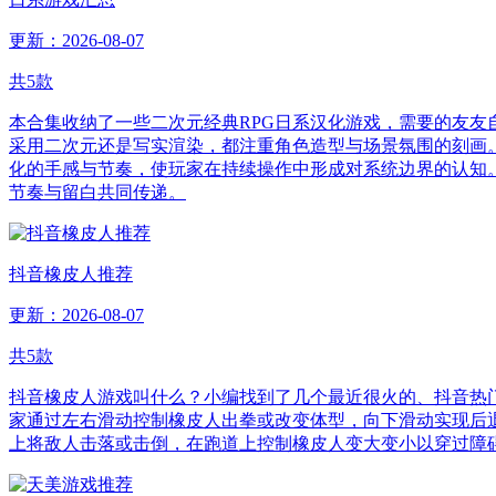
更新：2026-08-07
共
5
款
本合集收纳了一些二次元经典RPG日系汉化游戏，需要的友
采用二次元还是写实渲染，都注重角色造型与场景氛围的刻画
化的手感与节奏，使玩家在持续操作中形成对系统边界的认知
节奏与留白共同传递。
抖音橡皮人推荐
更新：2026-08-07
共
5
款
抖音橡皮人游戏叫什么？小编找到了几个最近很火的、抖音热
家通过左右滑动控制橡皮人出拳或改变体型，向下滑动实现后
上将敌人击落或击倒，在跑道上控制橡皮人变大变小以穿过障