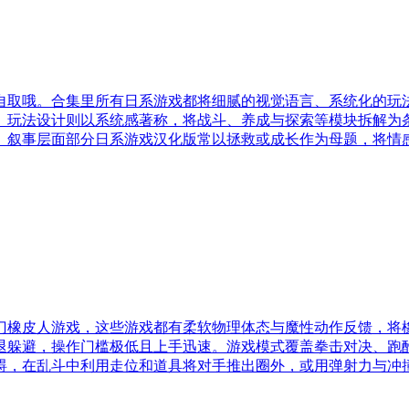
友自取哦。合集里所有日系游戏都将细腻的视觉语言、系统化的玩
。玩法设计则以系统感著称，将战斗、养成与探索等模块拆解为
。叙事层面部分日系游戏汉化版常以拯救或成长作为母题，将情
门橡皮人游戏，这些游戏都有柔软物理体态与魔性动作反馈，将
退躲避，操作门槛极低且上手迅速。游戏模式覆盖拳击对决、跑
碍，在乱斗中利用走位和道具将对手推出圈外，或用弹射力与冲