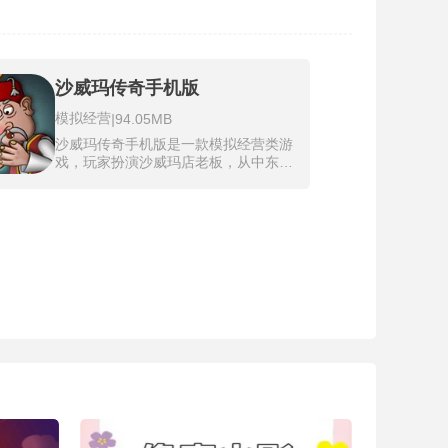
沙威玛传奇手机版
模拟经营
|
94.05MB
沙威玛传奇手机版是一款模拟经营类游
戏，玩家扮演沙威玛店老板，从中东特
色美食沙威玛的制作与销售入手，体验
从零开始打造美食帝国的全过程。游戏
以逼真的烹饪流程为核心，包括选择食
材、切片、炸制、卷饼和包装等步骤，
玩家需快速响应顾客需求以提升服务效
率，避免因延迟而影响收入。通过升级
厨房设备如电动切肉机和自动包装机，
解锁高级食谱，并扩展店铺规模，玩家
可逐步将小摊发展为国际连锁品牌，享
受西式卡通画风带来的视觉盛宴和经营
挑战。