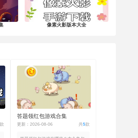
集
像素火影版本大全
答题领红包游戏合集
款
更新：2026-08-06
共
5
款