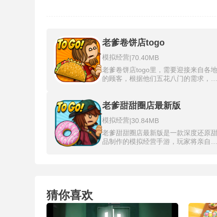
老爹卷饼店togo
模拟经营
|
70.40MB
老爹卷饼店togo里，需要迎接来自各
的顾客，根据他们五花八门的需求，
心制作出美味的卷饼。游戏的画面细
生动，将墨西哥风味的热闹氛围展现
淋漓尽致，色彩斑斓的食材到精致的
老爹甜甜圈店最新版
铺装饰，打造真实的墨西哥街头。游
模拟经营
|
30.84MB
考验玩家的烹饪技巧，还考验经营智
慧。需要在忙碌的经营中合理安排时
老爹甜甜圈店最新版是一款深度还原
间，同时解锁新的配料和装饰，不断
品制作的模拟经营手游，玩家将亲自
升店铺的吸引力和竞争力。
营一家位于游乐园的甜甜圈店铺。游
中需根据顾客的个性化订单(如特定形
状、馅料和糖霜搭配)，逐步完成揉制
面团、精准油炸、浇淋糖衣及装饰配
等工序，每个环节的操作精度直接影
猜你喜欢
顾客评分和金币收益。随着店铺升级
可解锁新设备与假日限定食材(如圣诞
主题糖霜或万圣节造型)，还能通过电