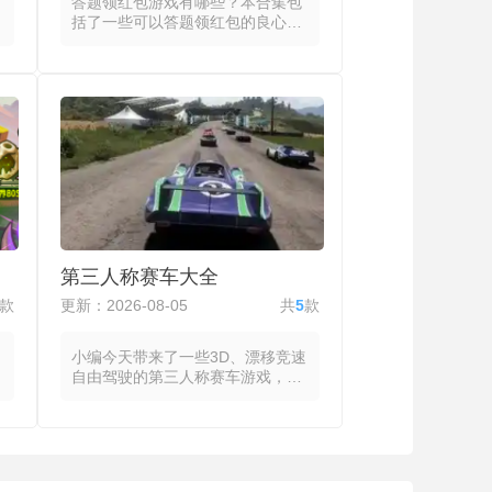
答题领红包游戏有哪些？本合集包
括了一些可以答题领红包的良心游
戏，这些答题领红包游戏都将答题
闯关与红包奖励绑定，具有连续答
题的回合制挑战，每轮设置多道涵
盖常识、文史、科学或冷知识的题
目，并配以倒计时增加节奏压力，
答对累积奖金，答错则可通过分享
好友、观看视频广告或消耗虚拟道
具来续命。前期小奖励快速领取建
立信任，中后期则需要更高的正确
率与活跃度来延续奖励，同时还有
排行榜、邀请好友、每日签到与限
时双倍奖励等工具。部分可以答题
第三人称赛车大全
领红包的游戏引入多人模式则将答
题扩展到同步竞技场景，匹配机制
款
更新：2026-08-05
共
5
款
根据正确率与历史表现均衡对手，
胜负在相对公平的基准线上展开。
小编今天带来了一些3D、漂移竞速
自由驾驶的第三人称赛车游戏，这
些游戏都将车辆置于玩家视野的固
定后方，将路面状况、弯道角度与
前方车群的信息集中在屏幕中央区
域，使玩家在保持视野稳定的同时
完成对车辆动态的持续评估。玩家