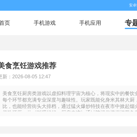
安卓
专
首页
手机游戏
手机应用
美食烹饪游戏推荐
更新：2026-08-05 12:47
美食烹饪厨房类游戏以虚拟料理宇宙为核心，将现实中的餐饮
每个环节都充满专业深度与趣味性。玩家既能化身米其林大厨
比，也能经营街头大排档，通过猛火爆炒特技在夜市中掀起烟
极致还原。从《料理妈妈：厨房奇迹》通过陀螺仪模拟切菜角
评级体系，每个操作都暗藏专业逻辑。经营层面则引入供应链
街》的「客流热力图」可实时优化档口布局，《咖啡庄园》更