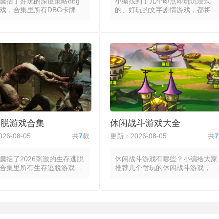
囊括了好玩的深度策略dbg
小编找到了几个即点即玩沉浸式
戏，合集里所有DBG卡牌游
的、好玩的文字剧情游戏，都将故
牌库构筑作为成长与策略的
事推进、角色塑造与世界观构建全
玩家从一套基础牌组出发，
部通过文本承载，玩家的主要操作
进程中通过购买、奖励或事
集中在阅读与选择之间。系统以逐
将新卡牌加入牌组，同时移
句或逐段的方式呈现故事内容，玩
牌以优化整体曲线，每场对
家在关键节点面临多个选项，每个
组构成都因选择路径不同而
选择将影响后续情节走向、角色关
异化的战术侧重。玩家通过
系或结局类型，部分文字剧情类游
前回合的行动力或费用来从
戏引入数值系统，使部分选项的可
池中购入新牌，并在后续回
用性或成功率受当前数值影响，进
步启用这些新牌的能力，部
一步增加重玩价值。将叙事节奏完
的dbg卡牌游戏提供移除或
全交由玩家控制，自动播放模式与
牌的机制，玩家能够在中期
点击翻页的切换适配不同阅读习
逃脱游戏合集
休闲战斗游戏大全
进行定向修剪以提升关键牌
惯，分支树与结局图则帮助玩家追
率。对局推进过程中，玩家
踪已解锁路径与未探索分支。
26-08-05
共
7
款
更新：2026-08-05
共
7
当前牌池的可选范围与自身
曲线状态做出取舍。
囊括了2026刺激的生存逃脱
休闲战斗游戏有哪些？小编给大家
合集里所有生存逃脱游戏都
推荐几个耐玩的休闲战斗游戏，都
限时间或资源约束下逃离封
将复杂的战斗系统压缩为少数几个
作为目标，将环境的观察、
按键或手势，玩家在无需深度学习
收集与机关的破解串联成渐
的情况下即可进入战斗状态，并在
谜链条。玩家通过点击或拖
数分钟内完成一局完整的对抗。玩
场景中的可疑位置，收集可
家从预设的几个选项中挑选后直接