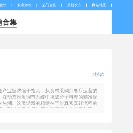
软件
安卓游戏
热门合集
最新发布
网站地图
题合集
共
4
款
全产业链浓缩于指尖，从食材采购到餐厅运营的
，在动态难度调节系统中挑战分子料理的精准配
火热潮。这类游戏的精髓在于对真实烹饪流程的
度，到《寿司大师》严格遵循江户前寿司的职人
管理、客群分析等硬核机制，比如《开心美食
将咖啡豆的发酵温度曲线纳入经营策略。