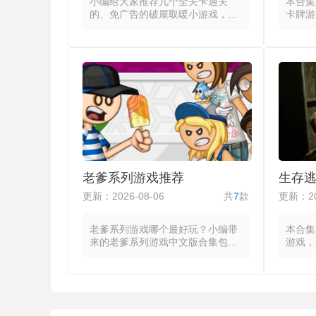
小编给大家推荐几个全关卡通关
本合集
的、免广告的破屋取暖小游戏，这
卡牌游
些游戏将玩家置于物资稀缺的破败
戏都把
屋舍中，通过收集柴火、布料与食
玩法，
物来维持体温与饱腹，在夜晚来临
在游戏
前做好过夜准备。玩家通过点击或
件不断
拖拽拆解旧家具、撕取墙纸或劈砍
除低效
木柴来获取燃料，同时寻找可食用
局的牌
的物资或布料以缝补衣物。夜幕降
呈现差
临时玩家需在炉灶旁持续添柴以保
消耗当
持温度，体温过低时角色视野模糊
公共牌
或行动变缓，迫使玩家在探索与回
合中逐
屋取暖之间做出取舍。不同材质的
分好玩
燃料在燃烧时长与热量输出上存在
升级卡
老爹系列游戏推荐
生存
差异，风力与房屋保温性能则进一
对牌组
步影响热量流失速度，需要在有限
的上手
更新：2026-08-06
共
7
款
更新：20
的时间内做出优先级判断。
需根据
牌组的
老爹系列游戏哪个最好玩？小编带
本合集
来的老爹系列游戏中文版合集包括
游戏，
了最好玩、最新的老爹系列游戏，
以在有
这些游戏主要以老爹路易系列和老
闭场景
爹餐厅系列两大分支为代表。老爹
物品的
路易系列主打冒险闯关，玩家控制
进的解
角色在食物怪物横行的世界中战斗
拽查看