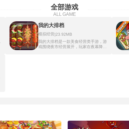
全部游戏
ALL GAME
我的大排档
模拟经营
|
23.92MB
地
我的大排档是一款美食经营类手游，游
精
戏围绕夜市经营展开，玩家在夜幕降临
腻
时分接手自己的烧烤摊，面对大量性格
得
各异、品位挑剔的顾客，必须快速响应
店
需求，通过烤制各种串串来征服他们的
戏
味蕾，同时注意及时补充食材种类以应
对突发要求，游戏采用卡通风格的精美
画面，操作简单易上手，可玩性高，让
甜
提
玩家在休闲中沉浸于夜市的热闹氛围，
经
体验从备料到服务的完整流程，满足对
戏
烧烤乐趣的追求。
料
响
，