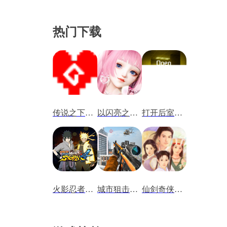
热门下载
传说之下沃玛战
以闪亮之名新马服
打开后室归宿
火影忍者究极风暴4手机版
城市狙击行动
仙剑奇侠传1重制版