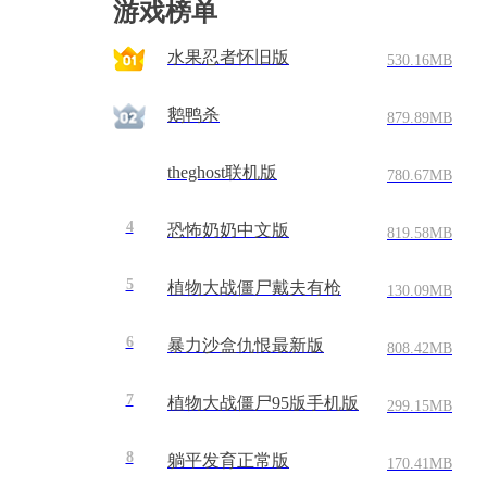
游戏榜单
水果忍者怀旧版
530.16MB
鹅鸭杀
879.89MB
theghost联机版
780.67MB
4
恐怖奶奶中文版
819.58MB
5
植物大战僵尸戴夫有枪
130.09MB
6
暴力沙盒仇恨最新版
808.42MB
7
植物大战僵尸95版手机版
299.15MB
8
躺平发育正常版
170.41MB