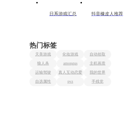
日系游戏汇总
抖音橡皮人推荐
热门标签
天美游戏
化妆游戏
自动拾取
狼人杀
amongus
主机画质
运输驾驶
真人互动恋爱
我的世界
自选属性
pvz
手残党