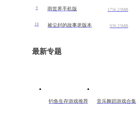
9
雨世界手机版
1756.23MB
10
被尘封的故事老版本
939.23MB
最新专题
钓鱼生存游戏推荐
音乐舞蹈游戏合集