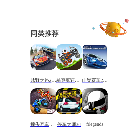
同类推荐
越野之路2无限金币
暴爽疯狂赛车单机版
山脊赛车2安卓版
frlegends
撞头赛车国际版
停车大师3d