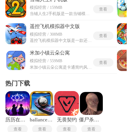
模拟经营 / 159MB
查看
当铺人生2手机版是一款当铺模拟经营玩法游戏，以物品交易为核心题材，将典当、收购与售卖的生意流程融入充满人情世故的互动舞台。玩家将化身当铺掌柜，接待形形色色的顾客，检视五花八门的抵押品与商品，凭借眼光与谈吐在交易中争取最大利益。游戏最大特色在于讨价还价环节，玩家需察言观色、揣摩对方底牌，灵活运用策略与话术推进议价，使每笔交易都像一场心理与智慧的较量，带来不同于常规经营的鲜活体验。多变的顾客性格、稀缺的珍品货源与市场的起伏行情，让经营节奏常含意外与惊喜。它用浓郁的商道氛围与互动趣味，把商业决策与人际博弈糅合为一段既考眼力又练胆识的沉浸式经营旅程。
遥控飞机模拟器中文版
模拟经营 / 308MB
查看
遥控飞机模拟器中文版是一款还原真实飞行体验的模拟类APP，以精准的物理引擎为核心，还原遥控飞机的飞行姿态与操控逻辑，让使用者在虚拟环境中体验飞行的乐趣。遥控飞机模拟器涵盖多种机型与场景，从基础练习到专业特技，兼顾不同飞行需求，无需担心失误损耗，可自由练习各类飞行动作。无论是想要熟悉遥控操作，还是练习高难度特技，都能在这里找到合适的模式，遥控飞机模拟器沉浸式感受空中翱翔的快感，同时逐步提升自身的操控技巧，解锁更多飞行可能，随时随地开启专属飞行之旅，感受无拘无束的空中驰骋体验。
米加小镇云朵公寓
模拟经营 / 559MB
查看
米加小镇云朵公寓是卡通简约风格的模拟经营游戏，以云朵公寓为主要舞台，为玩家提供了充满创意与互动的虚拟生活体验。在这里，玩家可自由设计并装饰专属公寓，从基础布局到细节搭配，随心解锁多样家具与装饰物品，打造温馨、复古、潮流等不同风格的居住空间。米加小镇云朵公寓下载无广告移除了所有广告内容，让玩家可以不受干扰的畅玩。游戏场景丰富多样，除了公寓外，还设有便利店、餐厅、工具房与活动中心等区域，每个场景都具备独特的功能。玩家可探访邻居、举办主题聚会、邀请好友来公寓用餐，也能通过自定义玩法创造专属生活故事。
热门下载
历历在目手机版
ballance平衡球手机版
无畏契约
僵尸杀戮5无敌版
查看
查看
查看
查看