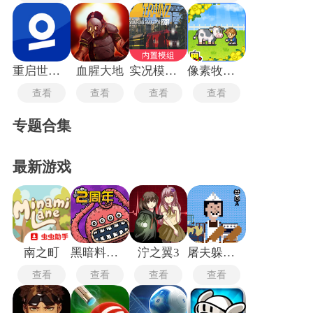
重启世界最新版
血腥大地
实况模拟列车手机版
像素牧场物语中文版
查看
查看
查看
查看
专题合集
最新游戏
南之町
黑暗料理王
泞之翼3
屠夫躲猫猫免广告版
查看
查看
查看
查看