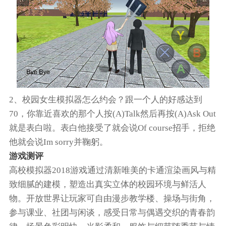
2、校园女生模拟器怎么约会？跟一个人的好感达到
70，你靠近喜欢的那个人按(A)Talk然后再按(A)Ask Out
就是表白啦。表白他接受了就会说Of course招手，拒绝
他就会说Im sorry并鞠躬。
游戏测评
高校模拟器2018游戏通过清新唯美的卡通渲染画风与精
致细腻的建模，塑造出真实立体的校园环境与鲜活人
物。开放世界让玩家可自由漫步教学楼、操场与街角，
参与课业、社团与闲谈，感受日常与偶遇交织的青春韵