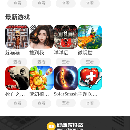
查看
查看
查看
查看
最新游戏
躲猫猫行动手机版
推到我总裁
咩咩启示录安卓版
微观世界生存
查看
查看
查看
查看
SolarSmash
死亡之屋2重制版
梦幻植物城
主题医院单机版
查看
查看
查看
查看