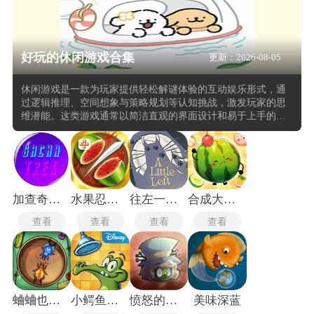
好玩的休闲游戏合集
更新：2026-08-05
休闲游戏是一款为玩家提供轻松解谜体验的互动娱乐形式，通
过逻辑推理、空间想象与策略规划等认知挑战，激发玩家的思
维潜能。这类游戏通常以简洁直观的界面设计和易于上手的操
作方式吸引广泛用户群体，尤其适合在碎片化时间中进行短时
沉浸式体验。内容涵盖多种解谜机制，如拼图、消除、路径规
划、物理推演等，每一种机制都围绕特定智力训练目标展开，
使玩家在娱乐过程中实现认知能力的提升。
加查奇遇记无广告版
水果忍者安卓版
往左一点手机版
合成大西瓜
查看
查看
查看
查看
蛐蛐也疯狂
小鳄鱼洗澡
愤怒的小鸟R计划
美味深蓝