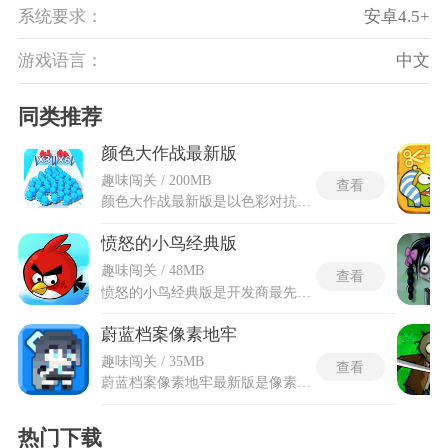
系统要求：
安卓4.5+
游戏语言：
中文
同类推荐
颜色大作战最新版
趣味闯关 / 200MB
查看
颜色大作战最新版是以色彩对抗为核心的休闲竞技手游，玩家按住屏幕即可从倍增炮发射大量彩色橡皮人，手指在路线分叉口对准带有X符号的传送门即可让队伍人数成倍暴涨。地图中层叠的红蓝黄三色区域形成了核心对抗圈，每位选手以己方颜色喷洒范围判定优势，领土越完整则士兵自动恢复血量的速度越快。颜色大作战最新版的三方混战模式里最多允许三人组队，同队成员站在共享色块上能互相补给士兵数量。兵种仓库里收集了飞弹射手与重甲兵等多套阵营，飞弹兵适合远程拔据点而装甲单位更擅长正面碾压。最新版的胜负结算页面额外生成兵力转化效率折线图，蓝色曲线低于对位红线时系统推送加速冲门策略建议。
愤怒的小鸟经典版
趣味闯关 / 48MB
查看
愤怒的小鸟经典版是开发商最先发布的版本，画面采用质朴的2D卡通风格，没有夸张华丽的3D特效，也无氪金内购设定，保留最初的游戏形态。玩家使用弹弓发射5种不同类型的小鸟，以击倒结构、消灭绿猪为核心目标。每种小鸟具备独有特性，需依据场景与障碍选择发射角度和力度，借助物理碰撞破坏建筑、触发连锁反应清除敌人。关卡布局多变，包含木质、石质、冰质等结构，需分析受力点与薄弱处制定策略。过程强调精准计算与反复尝试，让玩家在纯粹的物理弹射玩法中重温原汁原味的射击闯关体验。
蔚蓝档案像素地牢
趣味闯关 / 35MB
查看
蔚蓝档案像素地牢最新版是像素风地牢冒险RPG游戏，基于蔚蓝档案世界观创作，融合复古像素画风与地牢探索玩法。玩家可从二十余名原作角色中挑选伙伴，进入随机生成的多层地牢展开冒险。蔚蓝档案像素地牢最新版优化角色立绘与技能特效，扩展地牢层数与怪物种类，修复已知卡顿问题，新增存档与背包扩容功能，让探索更流畅。玩家可选用原作角色，在随机生成的多层地牢中战斗、收集装备，不断的去突破障碍，逐步揭开数据异常的幕后真相，体验复古像素与二次元设定结合的纯粹冒险乐趣。
热门下载