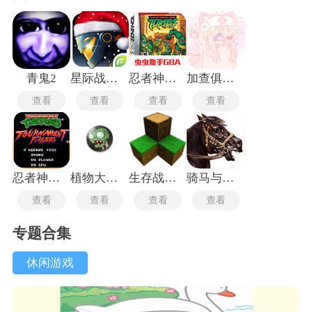
青鬼2
星际战争异形入侵最新版
忍者神龟安卓版
加查俱乐部可爱屋
查看
查看
查看
查看
忍者神龟格斗中文版
植物大战僵尸TV触控版
生存战争2.3插件版
骑马与砍杀2中文版
查看
查看
查看
查看
专题合集
休闲游戏