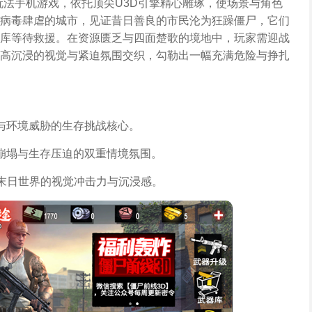
玩法手机游戏，依托顶尖U3D引擎精心雕琢，使场景与角色
病毒肆虐的城市，见证昔日善良的市民沦为狂躁僵尸，它们
库等待救援。在资源匮乏与四面楚歌的境地中，玩家需迎战
高沉浸的视觉与紧迫氛围交织，勾勒出一幅充满危险与挣扎
与环境威胁的生存挑战核心。
崩塌与生存压迫的双重情境氛围。
化末日世界的视觉冲击力与沉浸感。