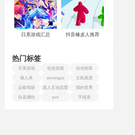
日系游戏汇总
抖音橡皮人推荐
热门标签
天美游戏
化妆游戏
自动拾取
狼人杀
amongus
主机画质
运输驾驶
真人互动恋爱
我的世界
自选属性
pvz
手残党