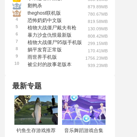
鹅鸭杀
879.89MB
theghost联机版
780.67MB
4
恐怖奶奶中文版
819.58MB
5
植物大战僵尸戴夫有枪
130.09MB
6
暴力沙盒仇恨最新版
808.42MB
7
植物大战僵尸95版手机版
299.15MB
8
躺平发育正常版
170.41MB
9
雨世界手机版
1756.23MB
10
被尘封的故事老版本
939.23MB
最新专题
钓鱼生存游戏推荐
音乐舞蹈游戏合集