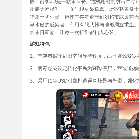
僵尸前线3D是一款末日丧尸危机题材的射击生存
质感大幅提升，画面呈现更显逼真。玩家将置身于
猎杀一切生灵，迫使幸存者退守封闭超市或废弃仓
潮水般的感染者，利用有限武器与地形周旋求生。
的末日画卷，让每一次抵御都扣人心弦。
游戏特色
1、幸存者据守封闭空间等待救援，凸显资源紧缺
2、病毒感染设定转化平民为狂躁僵尸，营造道德
3、采用顶尖U3D引擎打造逼真场景与光影，强