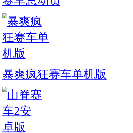
赛车总动员
暴爽疯狂赛车单机版