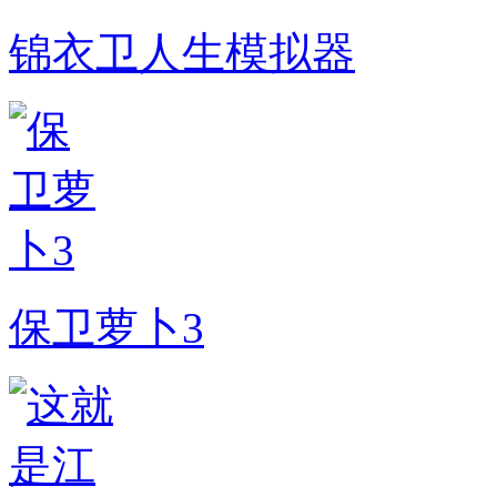
锦衣卫人生模拟器
保卫萝卜3