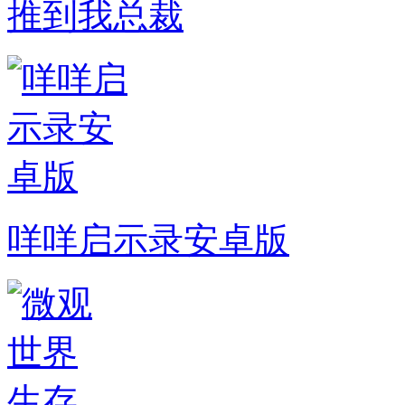
推到我总裁
咩咩启示录安卓版