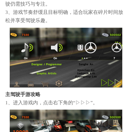
驶仍需技巧与专注。
3、游戏节奏舒缓且目标明确，适合玩家在碎片时间放
松并享受驾驶乐趣。
主驾驶手游攻略
1、进入游戏内，点击右下角的“▷▷▷”。