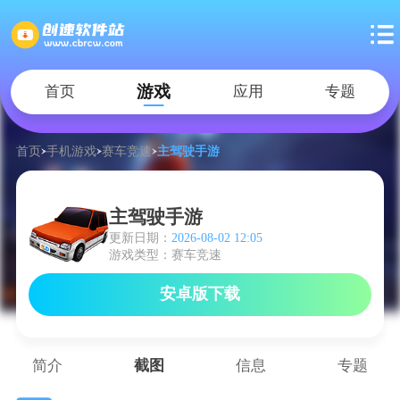
游戏
首页
应用
专题
首页
手机游戏
赛车竞速
主驾驶手游
主驾驶手游
更新日期：
2026-08-02 12:05
游戏类型：赛车竞速
安卓版下载
简介
截图
信息
专题