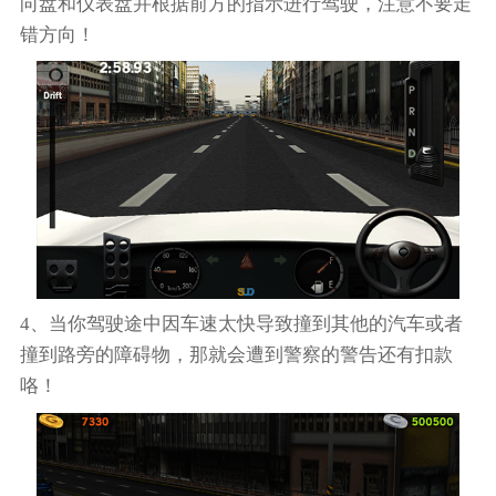
向盘和仪表盘并根据前方的指示进行驾驶，注意不要走
错方向！
4、当你驾驶途中因车速太快导致撞到其他的汽车或者
撞到路旁的障碍物，那就会遭到警察的警告还有扣款
咯！