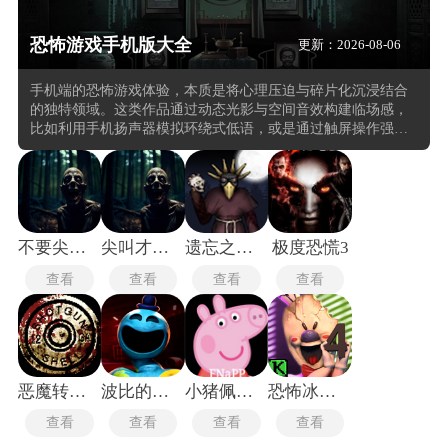
恐怖游戏手机版大全
更新：2026-08-06
手机端的恐怖游戏体验，本质是将心理压迫与碎片化沉浸结合
的独特领域。这类作品通过动态光影与空间音效构建临场感，
比如利用手机扬声器模拟环绕式低语，或是通过触屏操作强化
“亲手揭开秘密” 的代入感。相较于主机端，移动端的优势在于
能随时随地触发紧张体验。在玩这类的恐怖游戏中玩家需要在
有限视野中收集线索(如褪色的日记残页、闪烁的监控画面)，同
时应对资源管理的压力，手电筒电量、道具耐久度等数值的微
妙变化，往往成为决定生死的关键。
不要尖叫联机版
尖叫才能奔跑
遗忘之丘第一步
极度恐慌3
查看
查看
查看
查看
恶魔转盘最新版
波比的游戏时间第四章手机版
小猪佩奇的午夜后宫老八版
恐怖冰淇淋4中文版
查看
查看
查看
查看