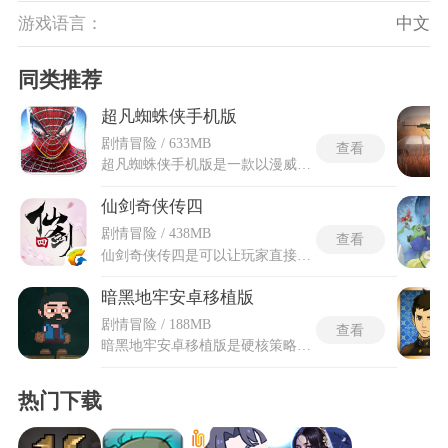
游戏语言：
中文
同类推荐
超凡蜘蛛侠手机版
剧情冒险 / 633MB
查看
超凡蜘蛛侠手机版是一款以漫威经典英雄蜘蛛侠为主角的动作格斗游戏，你将操控这位酷劲十足的超级英雄在城市中不断闯关冒险。这座城市随处都可能隐藏着危险的怪物，你的任务就是找出它们并将全部消灭维护城市安宁。面对成群敌人时优先清理远程攻击型怪物，它们会躲在远处放冷箭，近战怪可以用走位聚在一起群殴。蛛丝技能不要只用来拉近距离，把敌人粘在墙上能暂时控制住它们，给你争取逐个击破的时间。游戏采用卡通精致的美术风格打造出逼真的视觉体验，每一个场景和角色都充满生动的细节，让玩家产生强烈的代入感。
仙剑奇侠传四
剧情冒险 / 438MB
查看
仙剑奇侠传四是可以让玩家直接在手机上畅玩仙侠游戏的版本，采用半即时制战斗系统，玩家可切换操控云天河、韩菱纱、柳梦璃和慕容紫英四个角色，战斗中最多三位角色同时在场，另一人作为候补随时替换登场。仙剑奇侠传四的战斗机制引入了一套独特的五灵仙术体系，天地元灵包含水、火、雷等五种属性，遵循水克火、火克雷、雷克风等的相克顺序运转。除属性克制外，每个角色的精、气、神三项数值独立计算，其中精代表生命值、神决定仙术消耗上限，气值则固定为一百点，角色等级提升后精和神随之增长，气值保持不变。
暗黑地牢安卓移植版
剧情冒险 / 188MB
查看
暗黑地牢安卓移植版是硬核策略探险类游戏，游戏以克苏鲁式暗黑哥特风格为基调，打造出一个被黑暗侵蚀的破败世界，玩家需招募冒险者组建小队，深入随机生成的诡谲地牢，在怪物横行、物资匮乏的环境中艰难探索。暗黑地牢的英雄招募环节提供超过十五种职业选项，包含瘟疫医生和麻风病人与十字军及小丑等各具特色的角色。四人站位系统严格限制技能释放范围，位于后排的角色无法使用只针对前排的攻击招式。安卓移植版的永久死亡规则规定英雄死亡后无法通过任何途径复活，队伍失去该角色后需要前往城镇重新招募替代者。
热门下载