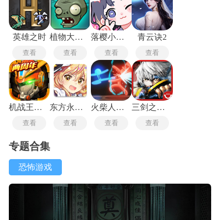
英雄之时
植物大战僵尸1.0.0版本
落樱小屋2最新版
青云诀2
查看
查看
查看
查看
机战王最新版
东方永夜抄手机版
火柴人热血格斗
三剑之舞2中文版
查看
查看
查看
查看
专题合集
恐怖游戏