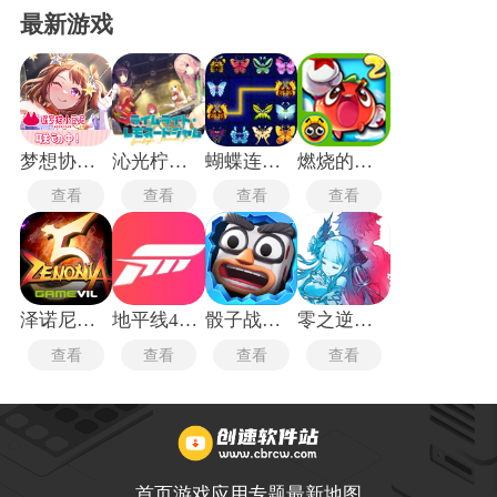
最新游戏
梦想协奏曲
沁光柠檬即兴曲
蝴蝶连连看
燃烧的蔬菜2经典版
查看
查看
查看
查看
泽诺尼亚传奇5中文版
地平线4测试版
骰子战争最新版
零之逆转英灵转生
查看
查看
查看
查看
首页
游戏
应用
专题
最新
地图