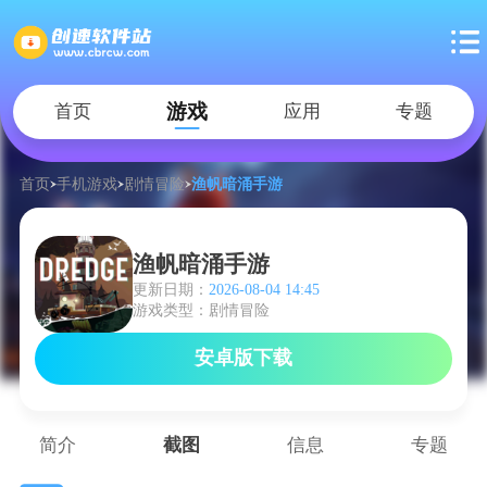
游戏
首页
应用
专题
首页
手机游戏
剧情冒险
渔帆暗涌手游
渔帆暗涌手游
更新日期：
2026-08-04 14:45
游戏类型：剧情冒险
安卓版下载
简介
截图
信息
专题