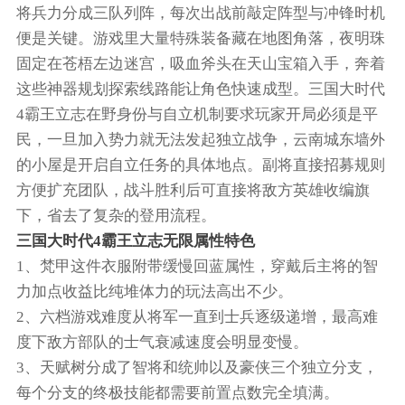
将兵力分成三队列阵，每次出战前敲定阵型与冲锋时机
便是关键。游戏里大量特殊装备藏在地图角落，夜明珠
固定在苍梧左边迷宫，吸血斧头在天山宝箱入手，奔着
这些神器规划探索线路能让角色快速成型。三国大时代
4霸王立志在野身份与自立机制要求玩家开局必须是平
民，一旦加入势力就无法发起独立战争，云南城东墙外
的小屋是开启自立任务的具体地点。副将直接招募规则
方便扩充团队，战斗胜利后可直接将敌方英雄收编旗
下，省去了复杂的登用流程。
三国大时代4霸王立志无限属性特色
1、梵甲这件衣服附带缓慢回蓝属性，穿戴后主将的智
力加点收益比纯堆体力的玩法高出不少。
2、六档游戏难度从将军一直到士兵逐级递增，最高难
度下敌方部队的士气衰减速度会明显变慢。
3、天赋树分成了智将和统帅以及豪侠三个独立分支，
每个分支的终极技能都需要前置点数完全填满。