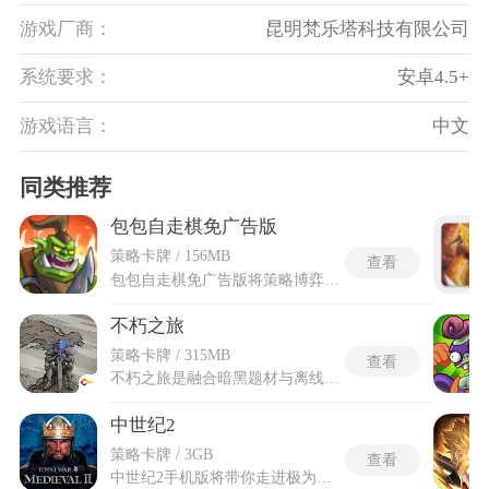
游戏厂商：
昆明梵乐塔科技有限公司
系统要求：
安卓4.5+
游戏语言：
中文
同类推荐
包包自走棋免广告版
策略卡牌 / 156MB
查看
包包自走棋免广告版将策略博弈的精髓与奇幻冒险的趣味深度融合，玩家不再仅仅是简单地摆放棋子，而是要化身为一位运筹帷幄的战术大师，在包包自走棋免广告版瞬息万变的棋盘上，通过精准的种族羁绊激活与角色站位调整来掌控战局。包包自走棋免广告版的每一次对局都是全新的智力挑战，你需要根据系统随机发放的棋子与对手展现出的阵容，在极短时间内做出最优的决策。从孤军奋战到组建起一支拥有强大协同能力的传奇队伍，这个过程充满了无限的可能性与探索乐趣。
不朽之旅
策略卡牌 / 315MB
查看
不朽之旅是融合暗黑题材与离线放置模式的冒险游戏，游戏内置数十类基础职业，搭配多轮转职与副职搭配机制，能衍生大量差异化战斗构筑。搭配三十余种专属兵装、星图天赋与神格系统，自由搭配召唤、持续恢复等不同作战思路。不朽之旅最新版拓展星灵神殿、神愿养成两套全新成长体系，补充精灵、德鲁伊两类进阶转职分支，同步开放更高层级神识等级与流彩魔石道具，调整重铸锻造资源消耗比例。碎片时间可手动挑战宝库副本获取稀有装备，日常离线状态也能稳定积累养成物资，不用时刻停留界面推进进度。
中世纪2
策略卡牌 / 3GB
查看
中世纪2手机版将带你走进极为混乱的中世纪战场之中，成为某一势力的执掌者，在横跨欧亚非的广袤版图上开启属于你的帝国崛起征程。中世纪2汉化版加入了中文模式，通过设置栏可以进行调整，适配中文玩家进行体验。能够自由调度不同兵种组成的军团，从重装骑士的冲锋到长弓手的远程压制，让你在写实的战场地形里排布阵型进行作战。还有错综复杂的外交博弈，每一个决策都会牵动势力的发展走向，甚至改写整片大陆的历史脉络，成为这虚拟世界的主宰。