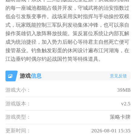
的每一座城池都能占领并开发，守城武将的治安指数过
低会引发叛变事件。战场采用实时指挥与手动操控双模
式，玩家既能控制三军队列发动集体冲锋，也可以亲自
操作英雄切入敌阵释放技能。策反篡位系统让内部瓦解
成为统治捷径，加入势力后耐心等待君主自然死亡便可
接管基业。钓鱼触发彩蛋的休闲设计遍布江河湖海，在
江边垂钓时偶尔钓起战国竹简等特殊道具。
游戏
信息
意见反馈
游戏大小：
39MB
游戏版本：
v2.5
游戏类型：
策略卡牌
更新时间：
2026-08-01 15:35