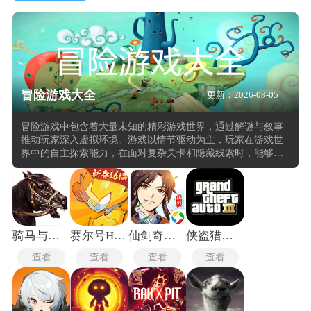
冒险游戏大全
更新：2026-08-05
冒险游戏中包含着大量未知的精彩游戏世界，通过解谜与叙事
推动玩家深入虚拟环境。游戏以情节驱动为主，玩家在游戏世
界中的自主探索能力，在面对复杂关卡和隐藏线索时，能够通
过观察、推理和逻辑判断来推进剧情发展。游戏机制往往围绕
着环境互动展开，玩家需要与场景中的物体、角色或机制进行
交互，解锁新的路径或揭示故事背景。这种设计增强沉浸感，
也使得每一次探索都充满不确定性与惊喜。
骑马与砍杀2中文版
赛尔号H5互通版
仙剑奇侠传4手机版
侠盗猎车手3手机版
查看
查看
查看
查看