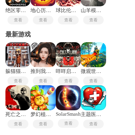
绝区零国际服
地心历险记老版本
球比伦战记
山羊模拟器僵尸版
查看
查看
查看
查看
最新游戏
躲猫猫行动手机版
推到我总裁
咩咩启示录安卓版
微观世界生存
查看
查看
查看
查看
SolarSmash
死亡之屋2重制版
梦幻植物城
主题医院单机版
查看
查看
查看
查看