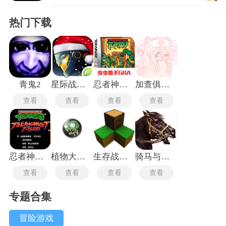
热门下载
青鬼2
星际战争异形入侵最新版
忍者神龟安卓版
加查俱乐部可爱屋
查看
查看
查看
查看
忍者神龟格斗中文版
植物大战僵尸TV触控版
生存战争2.3插件版
骑马与砍杀2中文版
查看
查看
查看
查看
专题合集
冒险游戏