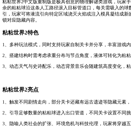
粘粘世界2中文版重制版是极具创意的物理解谜类游戏，玩家
余的粘粘球沿这条人工路径滚入目标管道口，每关需吸入的球
引，玩家可将液流引向特定区域浇灭火焰或注入模具凝结成新
锁对应隐藏内容。
粘粘世界2特色
1、多种玩法模式，同时支持玩家自制关卡并分享，丰富游戏
2、搭建结构时需考虑承重分布与节点角度，液体可转化为粘
3、动态天气与史诗配乐，动态背景音乐会随建筑高度变化，
粘粘世界2亮点
1、触发不同剧情走向，部分关卡还藏有远古遗迹等隐藏元素
2、引导足够数量的粘粘球进入出口管道，不同关卡设置不同
3、隐喻人类社会的扩张、环境危机与科技伦理，玩家将穿越