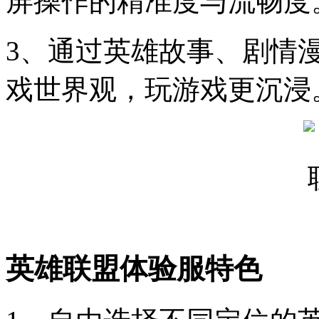
屏操作的精准度与流畅度
3、通过英雄故事、剧情
戏世界观，玩游戏更沉浸
英雄联盟体验服特色