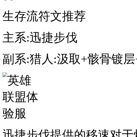
生存流符文推荐
主系:迅捷步伐
副系:猎人:汲取+骸骨镀层
迅捷步伐提供的移速对于