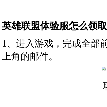
英雄联盟体验服怎么领取
1、进入游戏，完成全部
上角的邮件。