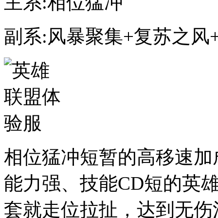
主系:相位猛冲
副系:风暴聚集+复苏之风
相位猛冲短暂的高移速加
能力强、技能CD短的英
套就走位拉扯，达到无伤