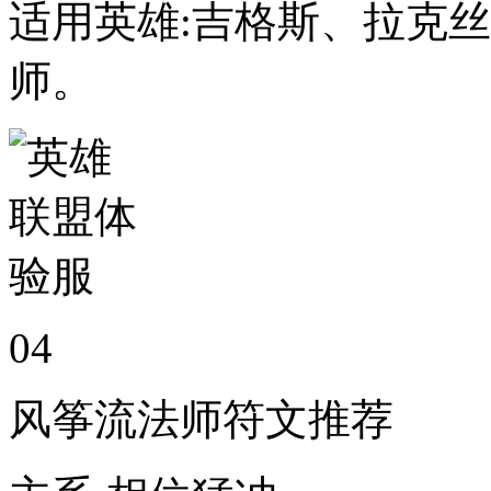
适用英雄:吉格斯、拉克
师。
04
风筝流法师符文推荐