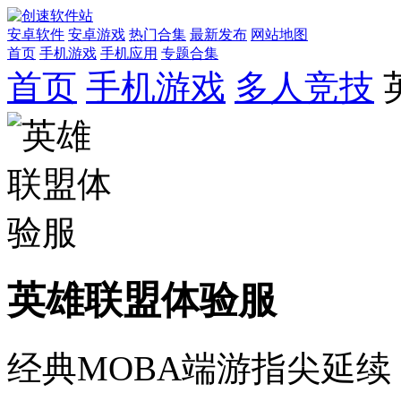
安卓软件
安卓游戏
热门合集
最新发布
网站地图
首页
手机游戏
手机应用
专题合集
首页
手机游戏
多人竞技
英雄联盟体验服
经典MOBA端游指尖延续