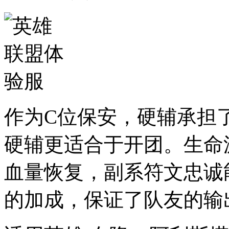
作为C位保安，硬辅承担
硬辅更适合于开团。生命
血量恢复，副系符文忠诚
的加成，保证了队友的输