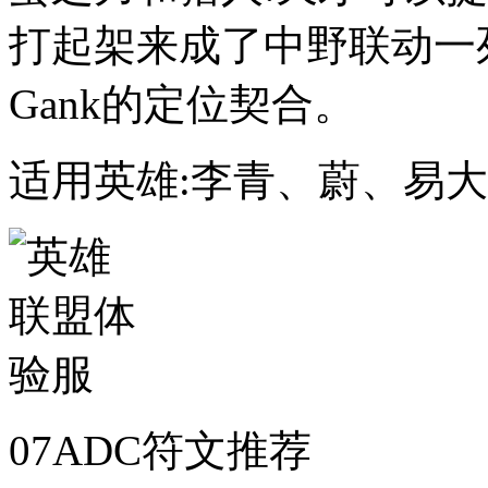
打起架来成了中野联动一
Gank的定位契合。
适用英雄:李青、蔚、易
07ADC符文推荐