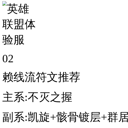
02
赖线流符文推荐
主系:不灭之握
副系:凯旋+骸骨镀层+群