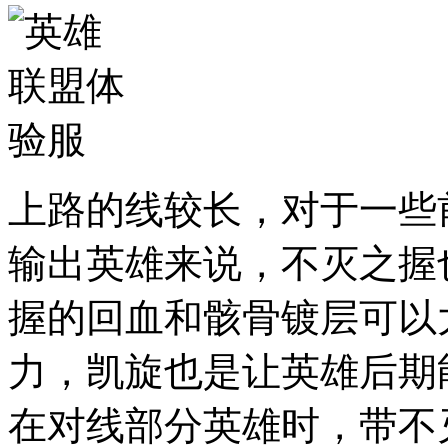
上路的线较长，对于一些
输出英雄来说，不灭之握
握的回血和骸骨镀层可以
力，凯旋也是让英雄后期
在对线部分英雄时，带不