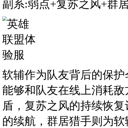
副系:弱点+复苏之风+群
软辅作为队友背后的保护
能够和队友在线上消耗敌
盾，复苏之风的持续恢复
的续航，群居猎手则为软