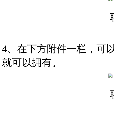
4、在下方附件一栏，可
就可以拥有。