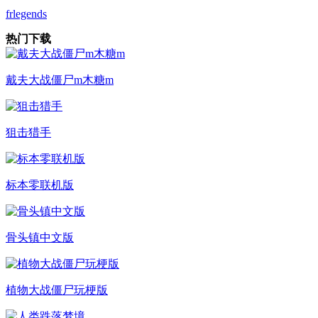
frlegends
热门下载
戴夫大战僵尸m木糖m
狙击猎手
标本零联机版
骨头镇中文版
植物大战僵尸玩梗版