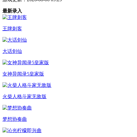
最新录入
王牌刺客
大话剑仙
女神异闻录5皇家版
火柴人格斗家无敌版
梦想协奏曲