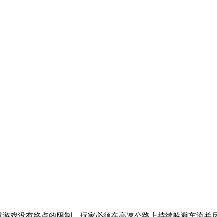
这款无尽赛道游戏没有终点的限制，玩家必须在高速公路上持续躲避车