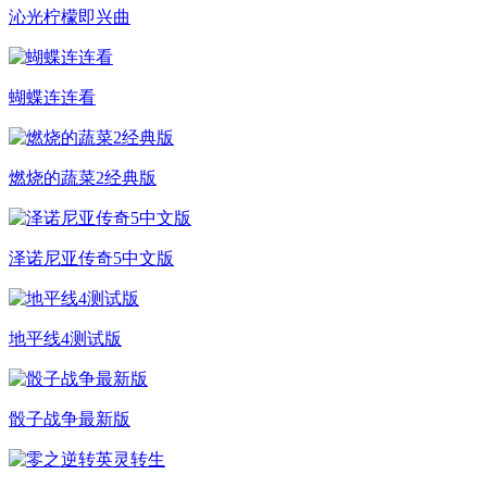
沁光柠檬即兴曲
蝴蝶连连看
燃烧的蔬菜2经典版
泽诺尼亚传奇5中文版
地平线4测试版
骰子战争最新版