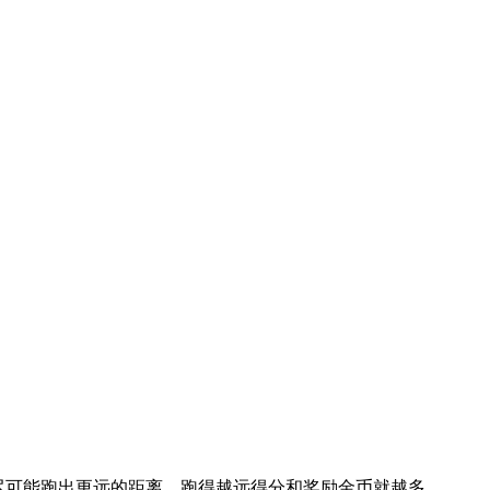
流并尽可能跑出更远的距离，跑得越远得分和奖励金币就越多。