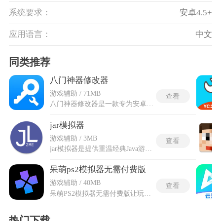
系统要求：
安卓4.5+
应用语言：
中文
同类推荐
八门神器修改器
游戏辅助 / 71MB
查看
八门神器修改器是一款专为安卓平台设计的免root游戏辅助工具，通过实时修改游戏内存数据实现参数调整，支持修改金币、钻石、生命值、技能冷却等关键属性，操作时无需获取系统高级权限即可嵌入底层运行。核心技术包括联合搜索、浮点数修改、十六进制内存编辑及反加密引擎，可精准定位单机游戏的动态内存地址，并配备自动暂停、缓冲区选择等专业功能模块，大幅提升修改成功率。八门神器修改器免root版采用智能引擎调度技术保障运行稳定性，严格区分单机与网络游戏场景，明确提示网络游戏因服务器数据验证机制无法永久修改。
jar模拟器
游戏辅助 / 3MB
查看
jar模拟器是提供重温经典Java游戏的轻量化模拟器软件，通过内建J2ME Loader兼容引擎，在手机端复现了早期功能机的系统底层环境，让数千款JAR格式的怀旧作品得以在现代大屏上继续运行。整合的智能分辨率适配模块，可根据当前手机屏幕参数自动拉伸画面并以高清精度输出，消除原始低分辨率图像在高像素屏上的颗粒感与锯齿感。存档采取云端同步机制，游戏进度被实时备份，意外中断后可以从断点接续，不会丢失任何记录。网络模块内联了自定义IP与端口设定，同一WiFi环境下两台设备可以直接建立局域网对战，再现当年用蓝牙传游戏、联机互斗的场景。
呆萌ps2模拟器无需付费版
游戏辅助 / 40MB
查看
呆萌PS2模拟器无需付费版让玩家在Android手机上轻松畅玩PS2经典游戏，完全摆脱实体机的束缚，只需下载游戏文件就能开玩。能流畅运行90%以上的PS2作品，偶尔有些小图形瑕疵但不影响整体体验。呆萌ps2模拟器画质方面支持最高5倍原生分辨率，达到1080P高清效果，还加入了双线性过滤和宽屏16:9显示，不过要跑得顺，手机得配骁龙835、845或天机9000这类中高端芯片，针对这些设备还有个智能渲染选项，能把部分游戏的帧率提上去140%到200%。
热门下载