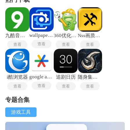
wallpaper engine
九酷音乐网
360优化大师
Nss画质助手安卓版
查看
查看
查看
查看
google authenticator
i酷浏览器
追剧日历
随身集合石安卓版
查看
查看
查看
查看
专题合集
游戏工具