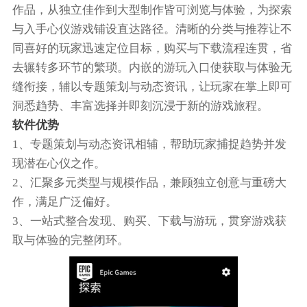
作品，从独立佳作到大型制作皆可浏览与体验，为探索
与入手心仪游戏铺设直达路径。清晰的分类与推荐让不
同喜好的玩家迅速定位目标，购买与下载流程连贯，省
去辗转多环节的繁琐。内嵌的游玩入口使获取与体验无
缝衔接，辅以专题策划与动态资讯，让玩家在掌上即可
洞悉趋势、丰富选择并即刻沉浸于新的游戏旅程。
软件优势
1、专题策划与动态资讯相辅，帮助玩家捕捉趋势并发
现潜在心仪之作。
2、汇聚多元类型与规模作品，兼顾独立创意与重磅大
作，满足广泛偏好。
3、一站式整合发现、购买、下载与游玩，贯穿游戏获
取与体验的完整闭环。