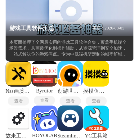
游戏工具软件汇总
更新：2026-08-05
本页面整理了全网最实用的游戏工具软件合集，覆盖手机端全
场景需求，从画质优化到操作辅助，从资源管理到安全加速，
一站式解决你的游戏痛点。专为中低端机型定制的帧率解锁方
案，支持主流手游一键开启高帧模式，同时内置智能散热调
节，避免长时间游戏卡顿发烫。部分工具还提供 HDR 画质增
强，让场景光影更细腻，人物建模更立体。针对 MOBA、射击
类游戏设计的触控优化方案，支持多指操作映射、智能压枪曲
线、连招宏设置等进阶功能。。
Byrutor
Nss画质助手安卓版
创游世界正式版
摸摸鱼手机版
查看
查看
查看
查看
HOYOLAB
故来工具箱
Steamlink安卓版
YC工具箱