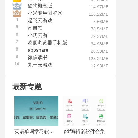
酷狗概念版
114.97MB
小米专用浏览器
116.22MB
4
起飞云游戏
5.66MB
5
潮自拍
78.54MB
6
小叨云游
29.37MB
7
欧朋浏览器手机版
34.98MB
8
appshare
28.39MB
9
微信读书
123.24MB
10
九一云游戏
12.93MB
最新专题
英语单词学习软件合集
pdf编辑器软件合集