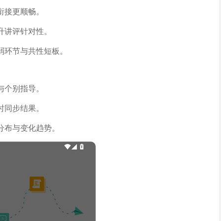
衔接更顺畅。
升讲评针对性。
弱环节与共性短板。
与个别指导。
时同步结果。
分布与变化趋势。