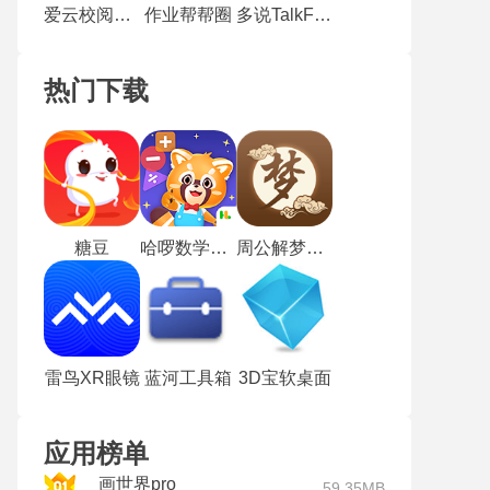
爱云校阅卷5.0
作业帮帮圈
多说TalkFace
热门下载
糖豆
哈啰数学思维
周公解梦手机版
雷鸟XR眼镜
蓝河工具箱
3D宝软桌面
应用榜单
画世界pro
59.35MB