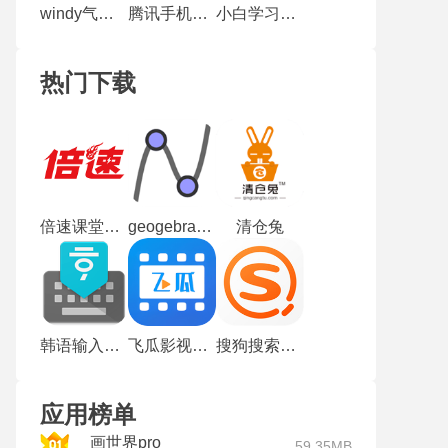
windy气象软件
腾讯手机连接助手
小白学习打印
热门下载
倍速课堂最新版
geogebra手机版
清仓兔
韩语输入法手机版
飞瓜影视手机版
搜狗搜索手机版
应用榜单
画世界pro
59.35MB