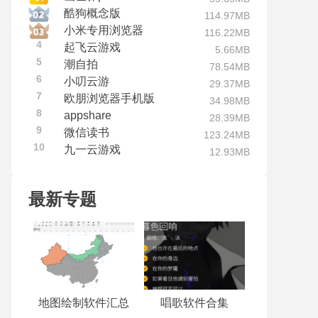
酷狗概念版
114.97MB
小米专用浏览器
116.22MB
4
起飞云游戏
5.66MB
5
潮自拍
78.54MB
6
小叨云游
29.37MB
7
欧朋浏览器手机版
34.98MB
8
appshare
28.39MB
9
微信读书
123.24MB
10
九一云游戏
12.93MB
最新专题
地图绘制软件汇总
唱歌软件合集