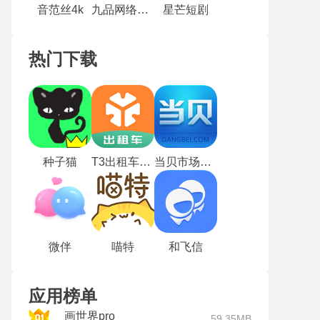
音范丝4k
九品网络电视
星芒短剧
热门下载
种子猫
T3出租车司机版
当贝市场TV版
微伴
喵特
和飞信
应用榜单
画世界pro
59.35MB