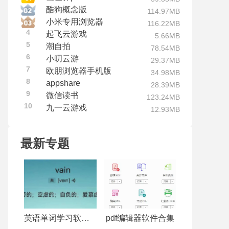
酷狗概念版
114.97MB
小米专用浏览器
116.22MB
4
起飞云游戏
5.66MB
5
潮自拍
78.54MB
6
小叨云游
29.37MB
7
欧朋浏览器手机版
34.98MB
8
appshare
28.39MB
9
微信读书
123.24MB
10
九一云游戏
12.93MB
最新专题
英语单词学习软件合集
pdf编辑器软件合集