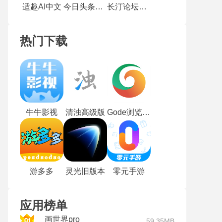
适趣AI中文
今日头条极速版
长汀论坛手机版
热门下载
牛牛影视
清浊高级版
Gode浏览器最新版
游多多
灵光旧版本
零元手游
应用榜单
画世界pro
59.35MB