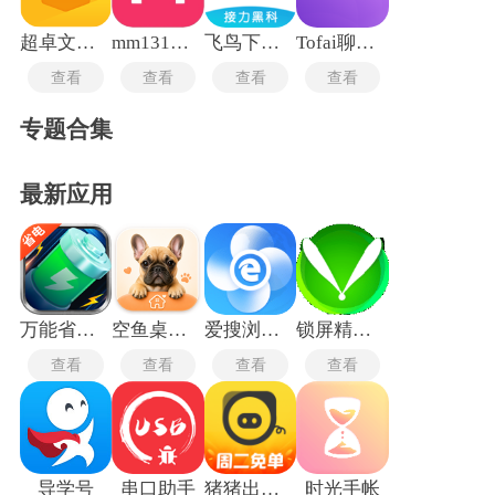
超卓文件管理器TV版
mm131最新版
飞鸟下载器
Tofai聊天软件
查看
查看
查看
查看
专题合集
最新应用
万能省电宝
空鱼桌面宠物
爱搜浏览器旧版
锁屏精灵旧版本
查看
查看
查看
查看
导学号
串口助手
猪猪出行司机端
时光手帐