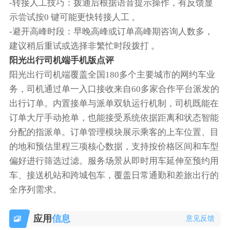
-转接人工技巧‌：拨通后根据语音提示操作，有反馈显
示尝试按‌0 键‌可能更快转接人工 。
-‌避开高峰时段‌：早晚高峰或订单高峰期咨询人数多，
建议稍后重试或选择非繁忙时段拨打 。‌‌‌
阳光出行司机端手机版点评
阳光出行司机端覆盖全国180多个主要城市的网约车业
务，司机通过单一入口接收来自60多家合作平台派发的
出行订单。内置接单与派单双轨运行机制，司机既能在
订单大厅手动抢单，也能接受系统依据距离和状态智能
分配的指派单。订单管理模块展示乘客的上车位置、目
的地和预估里程三项核心数据，支持按价格区间和车型
偏好进行筛选过滤。服务场景从即时用车延伸至预约用
车、接送机站和跨城包车，覆盖日常通勤和差旅出行的
全序列需求。
应用
信息
意见反馈