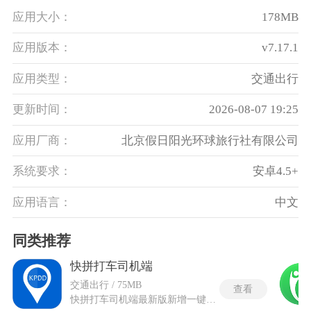
应用大小：
178MB
应用版本：
v7.17.1
应用类型：
交通出行
更新时间：
2026-08-07 19:25
应用厂商：
北京假日阳光环球旅行社有限公司
系统要求：
安卓4.5+
应用语言：
中文
同类推荐
快拼打车司机端
交通出行 / 75MB
查看
快拼打车司机端最新版新增一键快捷登录，账号切换、登录速度提升，减少重复验证步骤。专为网约车司机打造的智能出行服务平台，致力于通过高效匹配与丰富激励机制提升接单效率与收入水平。依托高德地图强大的地理位置与大数据分析能力，构建了覆盖全国主要城市的订单分发网络，实现乘客需求与司机资源的动态平衡。快拼打车司机端有多种车型接入，满足不同服务等级的需求，实时更新司机状态信息，并提供可视化热力图辅助决策，帮助司机选择高订单密度区域。