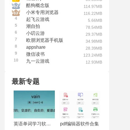
酷狗概念版
114.97MB
小米专用浏览器
116.22MB
4
起飞云游戏
5.66MB
5
潮自拍
78.54MB
6
小叨云游
29.37MB
7
欧朋浏览器手机版
34.98MB
8
appshare
28.39MB
9
微信读书
123.24MB
10
九一云游戏
12.93MB
最新专题
英语单词学习软件合集
pdf编辑器软件合集