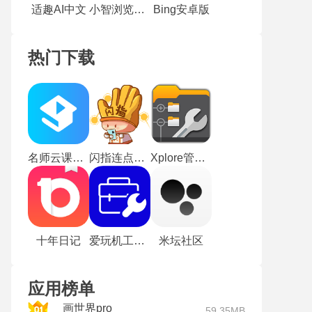
适趣AI中文
小智浏览器手机版
Bing安卓版
热门下载
名师云课堂最新版
闪指连点器华为版
Xplore管理器汉化版
十年日记
爱玩机工具箱旧版
米坛社区
应用榜单
画世界pro
59.35MB