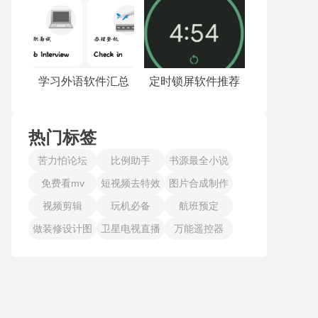
学习外语软件汇总
定时锁屏软件推荐
热门标签
苦力怕论坛
比例助手
书源最全小说
免费看mv
短视频去特效
图片合成制作
视频剪辑
玩机必备
航班预定
做装修设计图
卫星电视直播
万能遥控器