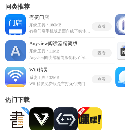
同类推荐
有赞门店
系统工具 / 186MB
查看
有赞门店手机版是面向线下实体经营主体打造的移动端经营管控工具，工具整合收银核销、数据统计多类模块，统一收拢小程序、外卖和线下到店产生的全部单据，不用切换多个平台核对订单信息。有赞门店手机版完整承接电脑后台全部门店运营能力，打破固定办公设备带来的空间限制，外出巡查、店内巡场期间都能实时处理门店事务。针对连锁经营群体搭建分级管控体系，总端可统一调配货品、制定优惠规则，各分店拥有独立调整权限。内置分层客户维护体系，记录到店消费轨迹，依据消费习惯设置对应福利活动，拉动客户重复消费。
Anyview阅读器精简版
系统工具 / 11MB
查看
Anyview阅读器精简版优化了阅读引擎，阅读都是可以更好去进行的，适合只想安安静静看本地小说的用户。专为安卓系统打造的免费阅读工具，打造纯粹且舒适的移动阅读环境，让用户快速沉浸到阅读状态中。兼容TXT、EPUB等格式，甚至支持ZIP、RAR压缩包内文件直接读取，无需提前解压，简化阅读准备流程。Anyview阅读器精简版拥有贴近纸质书的真实翻页效果，可以左右滑动、上下轻点等多种翻页手势，还能通过圆盘式滑动跳转快速定位阅读位置，各种阅读模式都能随心调整。
Wifi精灵
系统工具 / 32MB
查看
Wifi精灵免费版是主打无付费门槛的无线网络辅助工具，软件聚焦日常无线网络适配需求，摒弃冗余繁杂的附加功能，整体功能布局贴合日常使用场景，能够适配多数设备的网络连接与检测需求。Wifi精灵免费版开放全部基础实用功能，无需开通会员、无需充值解锁权限，零成本为使用者提供无线网络相关服务。它可以帮助使用者自主排查网络异常问题，辅助优化无线网络运行状态，同时支持便捷的网络连接操作，全程无隐藏收费项目，纯粹为日常居家、外出的网络使用提供便捷辅助，适配各类网络使用场景。
热门下载