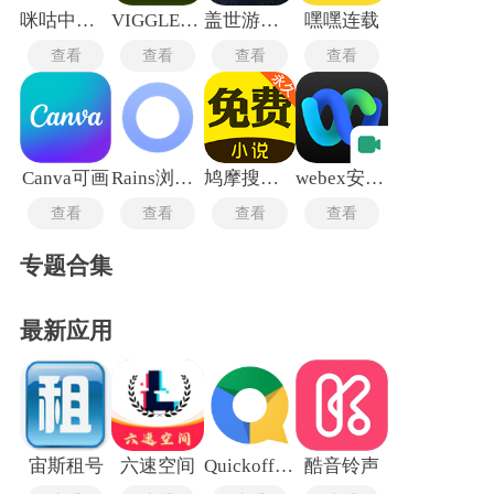
咪咕中信书店
VIGGLE中文版
盖世游戏pc模拟器
嘿嘿连载
查看
查看
查看
查看
Canva可画
Rains浏览器老版本
鸠摩搜书安卓版
webex安卓版
查看
查看
查看
查看
专题合集
最新应用
宙斯租号
六速空间
Quickoffice Pro最新版
酷音铃声