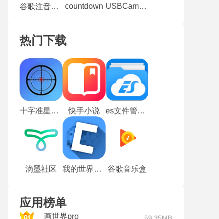
countdown
USBCamera
谷歌注音输入法
热门下载
十字准星辅助器老版本
快手小说
es文件管理器安卓版
滴墨社区
我的世界饼盒
谷歌音乐盒
应用榜单
画世界pro
59.35MB