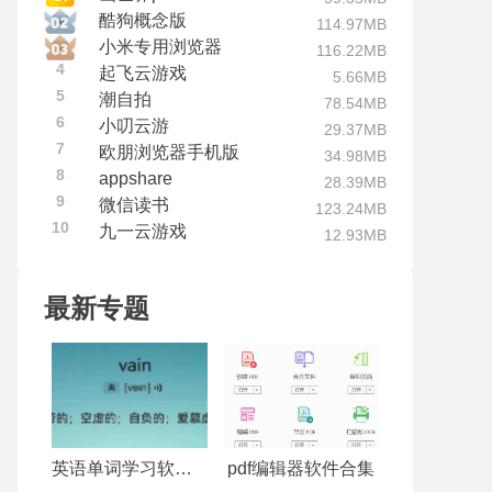
酷狗概念版
114.97MB
小米专用浏览器
116.22MB
4
起飞云游戏
5.66MB
5
潮自拍
78.54MB
6
小叨云游
29.37MB
7
欧朋浏览器手机版
34.98MB
8
appshare
28.39MB
9
微信读书
123.24MB
10
九一云游戏
12.93MB
最新专题
英语单词学习软件合集
pdf编辑器软件合集