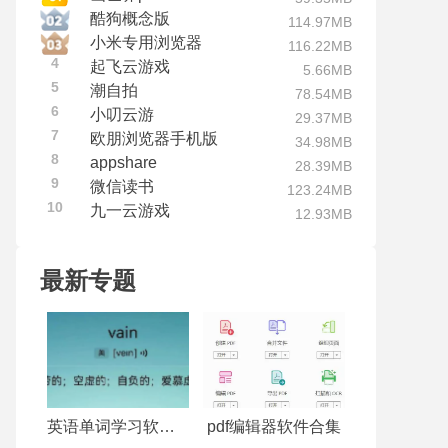
酷狗概念版
114.97MB
小米专用浏览器
116.22MB
4
起飞云游戏
5.66MB
5
潮自拍
78.54MB
6
小叨云游
29.37MB
7
欧朋浏览器手机版
34.98MB
8
appshare
28.39MB
9
微信读书
123.24MB
10
九一云游戏
12.93MB
最新专题
英语单词学习软件合集
pdf编辑器软件合集