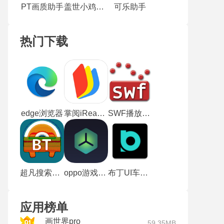
PT画质助手
盖世小鸡模拟器老版本
可乐助手
热门下载
edge浏览器
掌阅iReader
SWF播放器手机版
超凡搜索神器手机版
oppo游戏空间老版本
布丁UI车机版
应用榜单
画世界pro
59.35MB