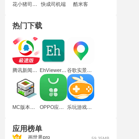
花小猪司机端
快成司机端
酷米客
热门下载
腾讯新闻极速版
EhViewer绿色版
谷歌实景地图
MC版本库最新版
OPPO应用商店最新版
乐玩游戏盒子
应用榜单
画世界pro
59.35MB