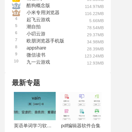
酷狗概念版
114.97MB
小米专用浏览器
116.22MB
4
起飞云游戏
5.66MB
5
潮自拍
78.54MB
6
小叨云游
29.37MB
7
欧朋浏览器手机版
34.98MB
8
appshare
28.39MB
9
微信读书
123.24MB
10
九一云游戏
12.93MB
最新专题
英语单词学习软件合集
pdf编辑器软件合集