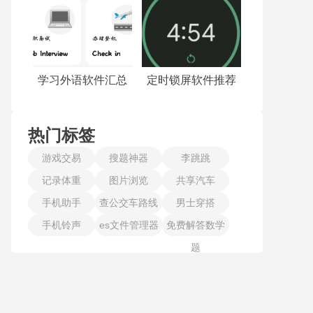
学习外语软件汇总
定时锁屏软件推荐
热门标签
游戏交易
搜题神器
李跳跳
记录体重
图片浏览
共享汽车
手机助手
查公交车路线
男士穿搭
手机铃声
es文件管理器
免费解答数学
题