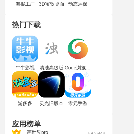
海报工厂
3D宝软桌面
动态屏保
热门下载
牛牛影视
清浊高级版
Gode浏览器最新版
游多多
灵光旧版本
零元手游
应用榜单
画世界pro
59.35MB