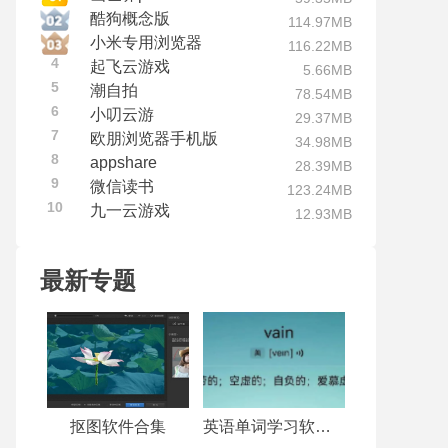
酷狗概念版
114.97MB
小米专用浏览器
116.22MB
4
起飞云游戏
5.66MB
5
潮自拍
78.54MB
6
小叨云游
29.37MB
7
欧朋浏览器手机版
34.98MB
8
appshare
28.39MB
9
微信读书
123.24MB
10
九一云游戏
12.93MB
最新专题
抠图软件合集
英语单词学习软件合集