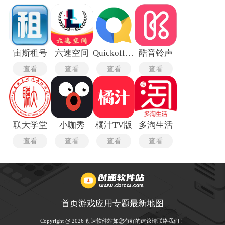
宙斯租号
六速空间
Quickoffice Pro最新版
酷音铃声
查看
查看
查看
查看
联大学堂
小咖秀
橘汁TV版
多淘生活
查看
查看
查看
查看
首页
游戏
应用
专题
最新
地图
Copyright @ 2026 创速软件站如您有好的建议请联络我们！