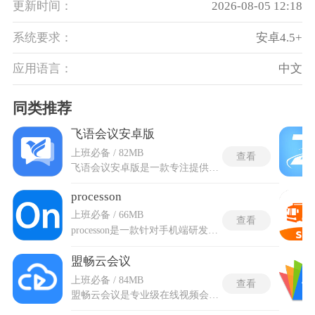
更新时间：
2026-08-05 12:18
系统要求：
安卓4.5+
应用语言：
中文
同类推荐
飞语会议安卓版
上班必备 / 82MB
查看
飞语会议安卓版是一款专注提供稳定流畅云视频会议体验的办公平台。凭借先进编解码与传输机制，在不同环境下仍能维持清晰画质与纯净音质，令交流如临现场。界面布局精炼，功能入口直观，使进入与切换会议环节更为顺滑。支持多端同步与会者管理，可灵活发起或加入会话，配合屏幕共享、即时标注与文字互动，满足演示与协作需求。噪声抑制与回声消除让语音传达更干净，弱网自适应策略减少卡顿与中断，为需要高质量远程沟通的群体构筑出专注且连贯的会议空间。
processon
上班必备 / 66MB
查看
processon是一款针对手机端研发的在线思维导图作图工具，界面直观且功能齐备，支持多人实时协作，可免费绘制多种类型的图表。processon擅长呈现流程、步骤及相关逻辑关系，覆盖流程图、树状图、拓扑图、韦恩图、架构图、鱼骨图、思维导图等形式。软件能帮助提炼知识点，使思路条理化，并提供简便方法生成易于理解的视觉化图表，规范信息流动路径。其产出可作为Word、PPT等文档的有力补充，让抽象思维以清晰结构外化，提升表达与沟通的效率。
盟畅云会议
上班必备 / 84MB
查看
盟畅云会议是专业级在线视频会议办公软件，承载多方高清音视频实时传输，单场会议支持上万方一起接入，画面与声音在复杂网络条件下保持流畅同步，卡顿率被压到极低水平。加入一场会议不需要经过注册登录流程，输入会议号后直接进入，一键入会机制盟畅云会议app同时兼容PC、平板、手机等视频会议终端，不同设备之间可直接互通，已有硬件资产不会因平台切换而被闲置。整套系统还集成了远程桌面连接功能，参会者可远程操作另一台计算机进行在线协作与故障排查。