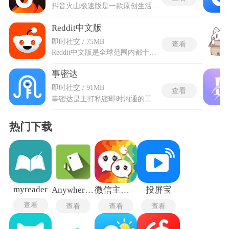
抖音火山极速版是一款原创生活小视频社区应用，结合了短视频播放和创作功能，给用户带来轻松愉快的视听体验。用户可以在这里发表自己的视频作品，观看他人的创作，以及与粉丝互动。软件操作简单，拥有丰富的美颜滤镜、音乐特效和编辑工具，让用户轻松制作属于自己的15秒短视频。通过大数据算法推荐个性化内容，让用户更容易找到自己感兴趣的视频。抖音火山极速版支持直播互动、分享视频至朋友圈，享受创作和观赏的乐趣。
Reddit中文版
即时社交 / 75MB
查看
Reddit中文版是全球范围内都十分流行的兴趣社交平台，汇聚数百万兴趣社区，支持文字、图片、视频等多元内容分享，构建起跨越地域与文化的讨论场域。平台以点赞机制筛选优质信息，有价值的内容自然浮现，匿名环境则使人更自在地表达观点并与全球同好畅聊热点、发掘小众兴趣。追踪时事焦点、潜入冷门话题，皆能找到共鸣与新知，堪称连接互联网前沿与多元思潮的宝藏社区。开放了伪匿名交互通道，注册时不要求填写真实姓名，他人查看主页时看到的只是发帖记录与投票履历，职业身份与社会地位在对话中被剥离。
事密达
即时社交 / 91MB
查看
事密达是主打私密即时沟通的工具，软件侧重保护使用者沟通过程中的各类信息，针对文字、图片和文件等不同传输素材设置分层防护机制，支持自定义消息留存时长，可自主设定内容自动清除的相关规则，避免私密资料长期留存产生泄露隐患。事密达最新版围绕隐私防护核心需求搭建完整交互体系，整体界面布局经过重新调整，弱化繁杂冗余板块，把核心沟通功能放置在页面显眼位置。内置专属加密传输通道，所有往来内容都会经过多层加密处理，中途不会出现内容抓取、留存等情况。
热门下载
myreader
Anywhere虚拟位置
微信主题助手
投屏宝
查看
查看
查看
查看