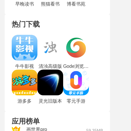
早晚读书
熊猫看书
博看书苑
热门下载
牛牛影视
清浊高级版
Gode浏览器最新版
游多多
灵光旧版本
零元手游
应用榜单
画世界pro
59.35MB