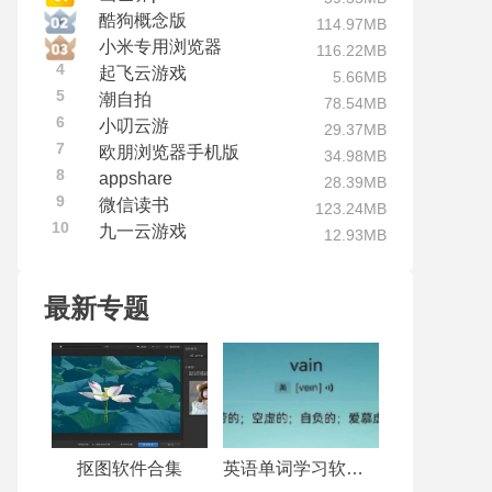
酷狗概念版
114.97MB
小米专用浏览器
116.22MB
4
起飞云游戏
5.66MB
5
潮自拍
78.54MB
6
小叨云游
29.37MB
7
欧朋浏览器手机版
34.98MB
8
appshare
28.39MB
9
微信读书
123.24MB
10
九一云游戏
12.93MB
最新专题
抠图软件合集
英语单词学习软件合集