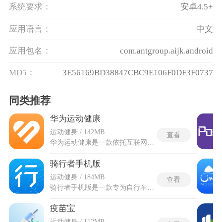
系统要求：
安卓4.5+
应用语言：
中文
应用包名：
com.antgroup.aijk.android
MD5：
3E56169BD38847CBC9E106F0DF3F0737
同类推荐
华为运动健康
运动健身 / 142MB
查看
华为运动健康是一款依托互联网技术的优秀健康管理软件，可实时记录并分析用户的运动数据，为日常锻炼提供科学依据。搭载活力三环目标体系，量化热量、锻炼时长、活动小时数三维指标，动态同步每日完成进度，助力养成规律运动习惯。支持超百种运动项目精准记录，涵盖跑步、骑行等，适配室内外不同场景，自动识别运动类型并采集专属数据。华为运动健康app集成睡眠全周期监测功能，区分浅睡、深睡、快速眼动及清醒阶段，生成质量报告并提供针对性改善方案。
骑行者手机版
运动健身 / 184MB
查看
骑行者手机版是一款专为自行车爱好者打造的专业户外运动软件，采用多元数据记录与路线服务结合的形式，让用户全方位留存骑行历程。它可记录运动轨迹、功率、海拔曲线与坡度评级，支持码表互联、路线查找、导航及组队骑行，还能参与线上赛、赢取勋章成就，呈现完整运动画像。辅以天气预报、零部件报警与紧急联系人等实用功能，使出行前准备与途中安全皆有依托。从数据复盘到探索新路线，软件为骑行赋予更明晰的目标感与更安心的实践保障，让每一次出发都兼具激情与从容。
疫苗宝
运动健身 / 112MB