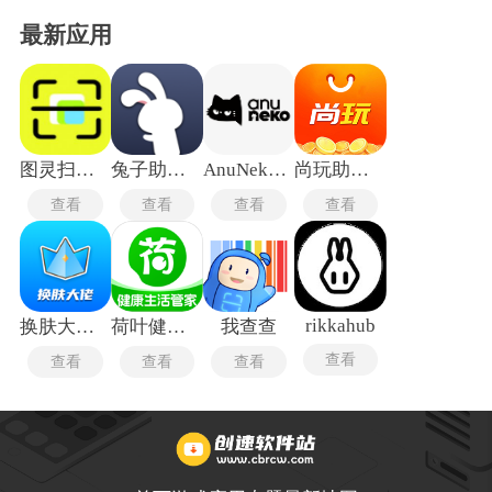
最新应用
图灵扫描王
兔子助手Pro
AnuNeko最新版
尚玩助手安卓版
查看
查看
查看
查看
rikkahub
换肤大佬免广告版
荷叶健康商家版
我查查
查看
查看
查看
查看