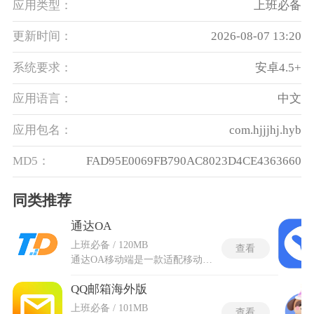
应用类型：
上班必备
更新时间：
2026-08-07 13:20
系统要求：
安卓4.5+
应用语言：
中文
应用包名：
com.hjjjhj.hyb
MD5：
FAD95E0069FB790AC8023D4CE4363660
同类推荐
通达OA
上班必备 / 120MB
查看
通达OA移动端是一款适配移动办公场景的协同办公工具，软件衔接PC端OA系统核心功能，整合邮件收发、流程审批、公告查看、即时通讯等多种办公模块，实现办公事务全流程移动端处理。通达OA移动端依托手机、平板等移动终端，打破固定办公场地限制，让办公场景延伸到任何有移动信号的地方。该工具实现了办公数据双向同步，确保PC端与移动端的信息一致，还支持离线消息推送、文档查看与编辑、电子签章等实用功能，既能满足日常办公的基础需求，也能应对复杂的协同办公场景，帮助简化办公流程，让办公更具灵活性和高效性。
QQ邮箱海外版
上班必备 / 101MB
查看