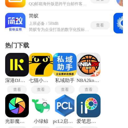
QQ邮箱海外版是跨平台邮件客户端，手机和电脑之间的数据保持实时同步。超大附件支持单个文件最高4GB的上传，适合传输高清视频和设计图纸等大型文档。文件中转站在云端临时存储常用文件，生成分享链接后便于跨平台协作。音视频邮件允许直接录制短视频或语音消息嵌入邮件正文，日历插件提供日程管理和事项提醒功能。QQ邮箱海外版的记事本记录日常想法和待办事项，内容与邮箱数据同步存储。海外版贺卡发送在手机端挑选模板并向联系人送出祝福，附件在线预览支持文档和图片及音视频与压缩包等多种格式，无需下载即可查看内容。
简蚁
上班必备 / 58MB
查看
简蚁专为企业打造的数字化投标管理安卓软件，整合了来自超过三十家招标信息源的每日更新数据，借助收标机器人机制自动扫描并匹配用户预设的资质条件与项目偏好，将筛选后的标讯商机直接推送到终端。标书代写模块对接十年以上从业经验的制标专家，采用互联网模式完成从需求沟通到终稿交付的全链路作业。简蚁资源库还集成了保函商城与工程法务咨询端口，用户在项目履约阶段可以直接办理银行或担保机构的各类保函，同时获取合同审查与工程争议处理建议。建筑资质办理通道则提供从材料核验到申报跟进的全套代办流程，覆盖总承包与专业承包等多种资质类别。
热门下载
深港DJ音乐盒最新版
七猫小说手表版
私域助手
NBA2kol2助手安卓版
查看
查看
查看
查看
光影魔术手手机版
小绿鲸
pcL2启动器手机版
爱笔思画x专业版