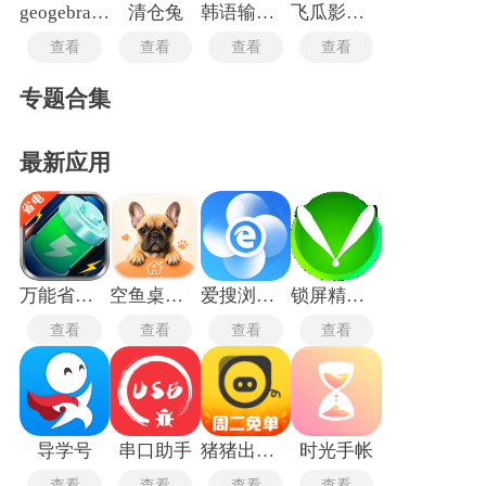
geogebra手机版
清仓兔
韩语输入法手机版
飞瓜影视手机版
查看
查看
查看
查看
专题合集
最新应用
万能省电宝
空鱼桌面宠物
爱搜浏览器旧版
锁屏精灵旧版本
查看
查看
查看
查看
导学号
串口助手
猪猪出行司机端
时光手帐
查看
查看
查看
查看