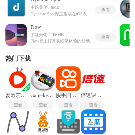
主题美化 / 8MB
查看
Dynamic Spot深度集成在iOS系统内、以硬件为基础的软件体验，利用系统级无障碍服务接口，将各类应用的实时通知与手机状态变化汇聚于屏幕顶部的悬浮胶囊区域。无需下拉通知栏，只需轻点这颗小巧的浮窗即可直接打开对应的应用，长按则能将通知内容展开并查看完整摘要。dynamic灵动岛下载免费版支持对音乐播放、倒计时器与电池状态进行即时控制，相关操作均在浮窗内完成，无需跳转到原始应用界面。与几乎所有依赖Android通知系统的应用均能适配，包括信息、通话以及各类媒体程序。在显示策略上，可以自由设定浮窗出现在前台、锁屏界面或永久显示在指定应用之上。
Flow
主题美化 / 106MB
查看
Flow是主打真实纸笔体验的移动创作工具，在一个项目空间内可无缝进行素材组织、拖拽式迭代，直至完成最终叙事。对话式编辑功能基于模型实现，通过与AI对话即可完成图像的微调、视频片段的无缝延长以及对象的增删。配合提示词的标签化设计，能快速调用已有资产作为参考。媒体管理界面经过优化，支持大、小网格预览和批量模式分组，提升了海量素材的筛选效率。Flow的收藏集功能允许将不同版本的迭代创建分组，形成清晰的资产结构。还支持竖屏视频制作，适配社交媒体平台的发布需求。可拼接多个8秒片段创建更长场景，还能调整光照、改变镜头角度，以及在场景中插入或移除对象。
热门下载
爱奇艺随刻版
Gamekeyboard键盘
快手旧版本
倍速课堂最新版
查看
查看
查看
查看