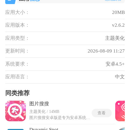
应用大小：
20MB
应用版本：
v2.6.2
应用类型：
主题美化
更新时间：
2026-08-09 11:27
系统要求：
安卓4.5+
应用语言：
中文
同类推荐
图片搜搜
主题美化 / 14MB
查看
图片搜搜安卓版是专为安卓系统打造的搜图软件，主打全网图文检索、壁纸资源收纳等服务，能够满足大众找高清壁纸等各类看图需求。拥有规模庞大的线上图库资源库，细分出上千个细分内容专辑，覆盖多元图像内容，输入任意主题词汇就能快速抓取全网匹配高清图片，平台实时同步全网热门搜索词条与当下热点图集，不用费心构思关键词就能发掘大众喜爱的优质美图。图片搜搜安卓版内置完整本地图片浏览引擎，自带多种画面切换动画，浏览过的图片会自动缓存至本地，轻松收藏各种素材。
Dynamic Spot