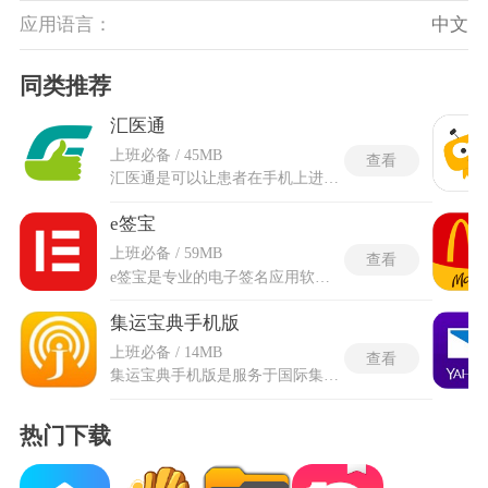
应用语言：
中文
同类推荐
汇医通
上班必备 / 45MB
查看
汇医通是可以让患者在手机上进行线上问诊的软件，工作流程始于蓝牙心脏监护仪、血压计和血糖仪等外接设备，这些设备负责采集心率、血糖和血压等关键身体指标。采集到的数据会实时传输至软件内置的大数据分析系统，系统会依据这些数据自动生成健康预警方案和干预方案。预警方案会根据患者的身体指标，向医生、家人和自身同时发出风险评估提示，干预方案则更为具体，内容覆盖了每日三餐的食谱建议、饮水方案、运动计划和体检安排。汇医通的人工智能健康管理是贯穿整个操作的重要基础，把复杂的医疗数据分析变得自动化。
e签宝
上班必备 / 59MB
查看
e签宝是专业的电子签名应用软件，采用公钥密码技术、第三方电子认证和时间戳技术，生成具有法律效力的电子签名，确保签署过程的安全性和不可篡改性。严格符合法律法规，并通过国家密码管理局和公安部认证，拥有多项专利和著作权，为用户提供权威的法律保障。核心功能包括实名认证(需人脸识别和手机号验证)、电子印章管理、手写签名支持以及合同存证保全，所有签署记录实时上链保存，便于用户随时查阅和下载，有效避免法律纠纷。
集运宝典手机版
上班必备 / 14MB
查看
集运宝典手机版是服务于国际集运、海淘用户群体的工具类应用，接入上海口岸码头与班轮公司数据，提供单箱信息及海关放行状态的实时查询。输入集装箱号或提单号，系统即反馈进港记录、查验标识和放行节点，整合近六十家船公司官网入口，无需逐个保存网址或反复输入账号，一次点击即可跳转目标查询页面。集运宝典app中内置集装箱号校验器，可快速核对号码位数与逻辑规则，避免录入错误。船舶资料库覆盖全球主流集装箱轮的吨位及航线信息，辅助物流人员评估运力。码头代码查询表收录国内主要港口的英文缩写，方便填制单证时参考对照。
热门下载