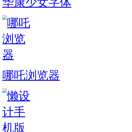
华康少女字体
哪吒浏览器