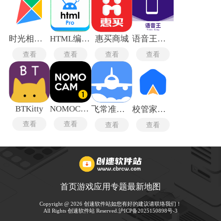
时光相册旧版本
HTML编辑器
惠买商城
语音王最新版
查看
查看
查看
查看
BTKitty
NOMOCAM
飞常准最新版
校管家云校
查看
查看
查看
查看
首页
游戏
应用
专题
最新
地图
Copyright @ 2026 创速软件站如您有好的建议请联络我们！
All Rights 创速软件站 Reserved.
沪ICP备2025150898号-3