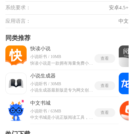
系统要求：
安卓4.5+
应用语言：
中文
同类推荐
快读小说
小说听书 / 10MB
查看
快读小说是一款拥有海量免费小说资源的移动阅读平台，覆盖玄幻、都市、言情、穿越等多种热门题材，所有小说均可免费在线阅读，无需任何费用。可通过智能搜索功能轻松查找作者或书名，支持离线缓存和本地导入，确保无网络时也能流畅阅读。提供个性化书单推荐，自动追踪最新章节更新，并结合分类筛选功能让用户快速发现隐藏好书，避免书荒困扰。快读小说阅读器支持护眼模式和翻页布局自定义，带来沉浸式体验。
小说生成器
小说听书 / 30MB
查看
小说生成器最新版是专为网文创作打造的智能辅助工具，工具摒弃传统创作辅助的单一模式，可适配多种小说题材的创作需求，能根据自定义的故事设定、人物框架与情节走向，快速产出贴合创作逻辑的原创文字内容。小说生成器最新版优化了语句衔接与情节连贯性问题，修复了旧版内容同质化、逻辑断层的弊端，同时拓展了题材适配范围与细节编辑功能。创作过程中无需繁琐手动铺垫，可自主调整文风、节奏与内容细节，适配短篇、长篇各类网文创作场景，为文字创作提供高效、优质的智能助力，降低原创小说的创作门槛。
中文书城
小说听书 / 63MB
查看
中文书城是小说正版阅读工具，多种阅读模式覆盖白天、夜间和护眼三种场景，屏幕色温和亮度可独立调节。自定义设置允许调整字体样式、背景颜色和翻页动画，仿真翻页效果接近纸质书手感。AI语音朗读将文字转为有声内容，数十种有声书分类供选择收听。离线下载功能将整本或指定章节缓存至本地，无网络环境下仍可继续阅读。中文书城的智能书签标记当前阅读位置，多设备登录后进度自动同步。会员特权体系提供全站图书免费阅读权益，任务中心通过签到和阅读时长兑换代金券，社交分享模块将图书和书评一键发送至微信和QQ等平台。
热门下载