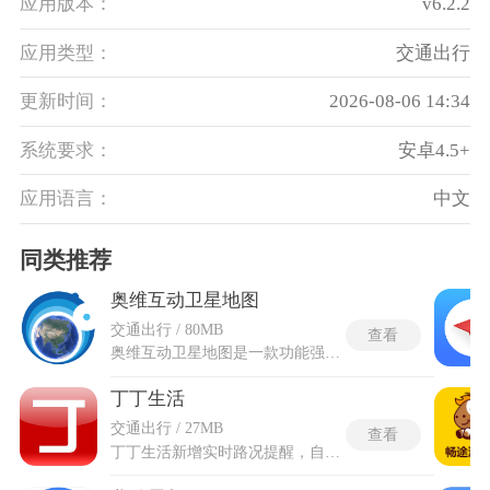
应用版本：
v6.2.2
应用类型：
交通出行
更新时间：
2026-08-06 14:34
系统要求：
安卓4.5+
应用语言：
中文
同类推荐
奥维互动卫星地图
交通出行 / 80MB
查看
奥维互动卫星地图是一款功能强大的跨平台地图浏览器，集成谷歌地图、百度地图、搜狗地图等多种知名地图服务，支持无缝切换和离线下载，节省流量并确保无网络环境下的稳定使用。高清卫星图像极其详细，能清晰呈现地形地貌、建筑物细节乃至乡间小路，特别适合户外探险和地理规划需求。奥维互动卫星地图手机版还整合SRTM3和ASTER-GDEM2全球高程数据，可在地图上直接显示等高线，帮助直观了解海拔和地形起伏。提供路线规划、语音导航和实时路况更新，支持步行、自驾等多种出行方式。
丁丁生活
交通出行 / 27MB
查看
丁丁生活新增实时路况提醒，自动规避拥堵路段，公交信息补充首末班延时，收藏路线是可以离线查看。融合精准地理导航与全品类社区生活便民服务，线上同步覆盖票务预订、车辆业务查询等远程便民业务。提供了详细的地图数据，能够同步更新地域地理信息，搭配完善的个人地点标注功能，方便快速调取路线进行查询。丁丁生活还新增线上代购、到店优惠充值活动，线上下单可预约上门服务，邻里圈社区社交分区优化，配套专属社区客服及时处理各种问题。