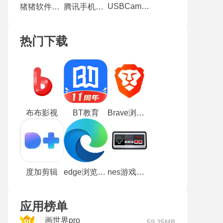
USBCamera
猪猪软件库2.6
腾讯手机连接助手
热门下载
布布影视
BT教育
Brave浏览器
度加剪辑
edge浏览器手机版
nes游戏中心
应用榜单
画世界pro
59.35MB