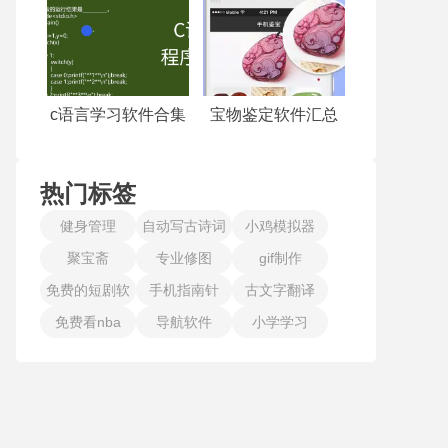
c语言学习软件合集
宝物鉴定软件汇总
热门标签
健身管理
自动写古诗词
小鸡模拟器
聚宝斋
专业修图
gif制作
免费的短剧软
手机指南针
古文字翻译
免费看nba
件
导航软件
小学学习