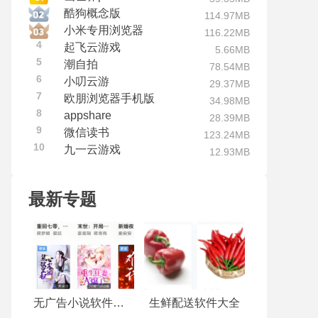
酷狗概念版
114.97MB
小米专用浏览器
116.22MB
4
起飞云游戏
5.66MB
5
潮自拍
78.54MB
6
小叨云游
29.37MB
7
欧朋浏览器手机版
34.98MB
8
appshare
28.39MB
9
微信读书
123.24MB
10
九一云游戏
12.93MB
最新专题
无广告小说软件推荐
生鲜配送软件大全