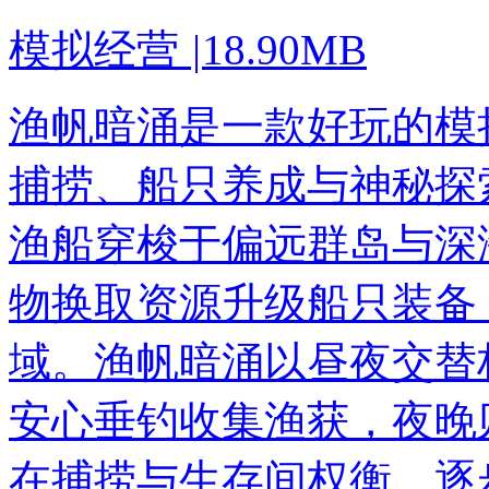
模拟经营
|
18.90MB
渔帆暗涌是一款好玩的模
捕捞、船只养成与神秘探
渔船穿梭于偏远群岛与深
物换取资源升级船只装备
域。渔帆暗涌以昼夜交替
安心垂钓收集渔获，夜晚
在捕捞与生存间权衡，逐