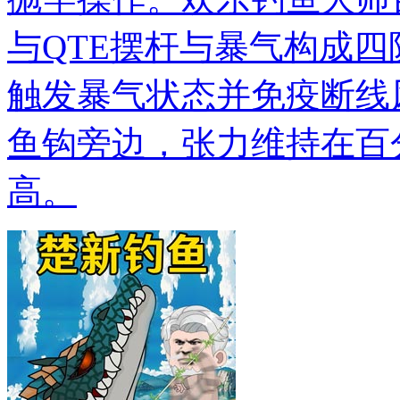
与QTE摆杆与暴气构成
触发暴气状态并免疫断线
鱼钩旁边，张力维持在百
高。