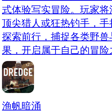
式体验写实冒险。玩家将
顶尖猎人或狂热钓手，手
探索前行，捕捉各类野兽
果，开启属于自己的冒险
渔帆暗涌