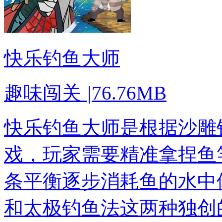
快乐钓鱼大师
趣味闯关
|
76.76MB
快乐钓鱼大师是根据沙雕
戏，玩家需要精准拿捏鱼
条平衡逐步消耗鱼的水中
和太极钓鱼法这两种独创