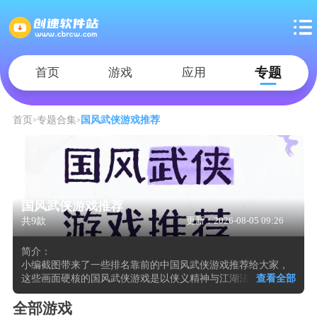
专题
首页
游戏
应用
首页
专题合集
国风武侠游戏推荐
国风武侠游戏推荐
共9款
更新：2026-08-05 09:26
简介：
小编截图带来了一些排名靠前的中国风武侠游戏推荐给大家，
这些画面硬核的国风武侠游戏是以侠义精神与江湖法则为叙事
查看全部
核心的动作角色扮演游戏，它们通常将故事锚定在朝代更迭或
乱世纷争的宏大背景中，玩家从无名之辈起步，通过拜入师
全部游戏