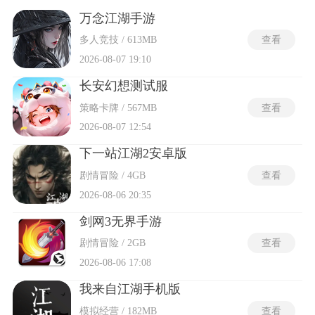
门、修习武学与游历四方逐步卷入正邪纷争或朝廷阴谋。战斗
系统围绕招式拆解与兵器克制展开，刀剑棍掌各有独立的出招
万念江湖手游
表与连击逻辑，内力值则在攻防两端同时起到决定性作用，还
多人竞技 / 613MB
查看
有创建人物中有个手持两杆长兵器的，积蓄足够后可释放范围
伤害武技或触发轻功位移。
2026-08-07 19:10
长安幻想测试服
策略卡牌 / 567MB
查看
2026-08-07 12:54
下一站江湖2安卓版
剧情冒险 / 4GB
查看
2026-08-06 20:35
剑网3无界手游
剧情冒险 / 2GB
查看
2026-08-06 17:08
我来自江湖手机版
模拟经营 / 182MB
查看