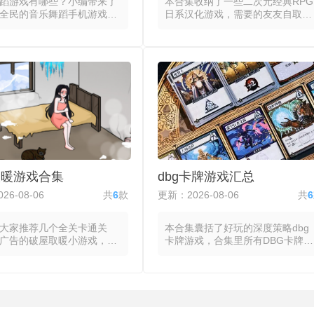
蹈游戏有哪些？小编带来了
本合集收纳了一些二次元经典RPG
全民的音乐舞蹈手机游戏，
日系汉化游戏，需要的友友自取
戏通过动态音符或舞步指示
哦。合集里所有日系游戏都将细腻
乐曲目的节拍与旋律转化为
的视觉语言、系统化的玩法设计与
的交互点。玩家跟随屏幕上
独特的叙事节奏融为一体。美术风
标记在准确时机点击、滑动
格上，日系游戏无论采用二次元还
，系统依据操作精度给出从
是写实渲染，都注重角色造型与场
失误的评级分数，连击数与
景氛围的刻画。玩法设计则以系统
即更新，高难度模式下音符
感著称，将战斗、养成与探索等模
速度同步提升。部分音乐舞
块拆解为条理清晰的规则集合，并
戏引入体感或摄像头识别，
在回合制与即时制之间反复迭代出
的实际身体动作替代触屏操
差异化的手感与节奏，使玩家在持
舞蹈的完整性纳入评分维
续操作中形成对系统边界的认知。
同曲目的节奏型直接影响交
叙事层面部分日系游戏汉化版常以
取暖游戏合集
dbg卡牌游戏汇总
的设计，使每首歌构成独立
拯救或成长作为母题，将情感表达
单元，动态判定窗口与评分
融入日常对话与事件演出的细节
26-08-06
共
6
款
更新：2026-08-06
共
6
时调整玩家的操作手感与注
中，故事氛围通过音乐、节奏与留
白共同传递。
大家推荐几个全关卡通关
本合集囊括了好玩的深度策略dbg
广告的破屋取暖小游戏，这
卡牌游戏，合集里所有DBG卡牌游
将玩家置于物资稀缺的破败
戏都把牌库构筑作为成长与策略的
，通过收集柴火、布料与食
玩法，玩家从一套基础牌组出发，
持体温与饱腹，在夜晚来临
在游戏进程中通过购买、奖励或事
过夜准备。玩家通过点击或
件不断将新卡牌加入牌组，同时移
解旧家具、撕取墙纸或劈砍
除低效牌以优化整体曲线，每场对