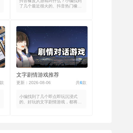
抖音橡皮人游戏叫什么？小编找到
了几个最近很火的、抖音热门橡皮
人游戏，这些游戏都有柔软物理体
态与魔性动作反馈，将橡皮人的拉
伸、压缩与弹跳效果作为视觉与操
作的双重锚点。玩家通过左右滑动
控制橡皮人出拳或改变体型，向下
滑动实现后退躲避，操作门槛极低
且上手迅速。游戏模式覆盖拳击对
决、跑酷闯关、大乱斗、射击弹射
与物理破坏等多种类型，玩家在擂
台上将敌人击落或击倒，在跑道上
控制橡皮人变大变小以穿过障碍，
在乱斗中利用走位和道具将对手推
文字剧情游戏推荐
出圈外，或用弹射力与冲撞力完成
射击与破坏任务。
款
更新：2026-08-06
共
6
款
小编找到了几个即点即玩沉浸式
的、好玩的文字剧情游戏，都将故
事推进、角色塑造与世界观构建全
部通过文本承载，玩家的主要操作
集中在阅读与选择之间。系统以逐
句或逐段的方式呈现故事内容，玩
家在关键节点面临多个选项，每个