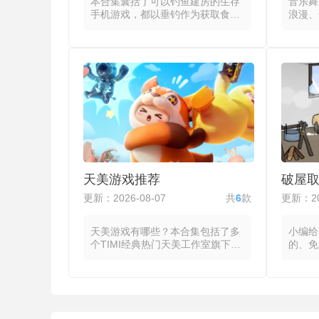
本合集囊括了可以钓鱼建房的生存
音乐舞
手机游戏，都以垂钓作为获取食物
浪漫、
的手段，在资源有限的环境中通过
这些游
选择钓点、匹配鱼饵与调整时机来
线将音
获取每日所需的食物，同时管理体
可操作
力、饥饿度与天气影响等生存指
的流动
标。玩家通过观察水面波纹或鱼群
或长按
活动判断下竿位置，并根据目标鱼
完美到
种选择对应的鱼饵与钓具搭配，下
得分随
竿后通过控制收线速度与力度来应
密度与
对鱼的挣扎，成功上钩的鱼类可直
蹈类游
接烹饪食用或作为交易品换取其他
使玩家
物资，夜间或恶劣天气的到来则迫
作，将
使玩家提前储备食物或加固营地。
度。不
天美游戏推荐
破屋
不同水域与季节决定了鱼群的分布
互模式
与活性，每次出钓都需要重新评估
的挑战
更新：2026-08-07
共
6
款
更新：20
环境变量。
反馈实
意力。
天美游戏有哪些？本合集包括了多
小编给
个TIMI经典热门天美工作室旗下游
的、免
戏，这些游戏包含了MOBA、竞
些游戏
速、射击与休闲等主流品类，在保
屋舍中
留品类重点机制的同时针对移动端
物来维
交互特点进行适配与创新。MOBA
前做好
类产品以5V5对称地图的推塔对抗
拖拽拆