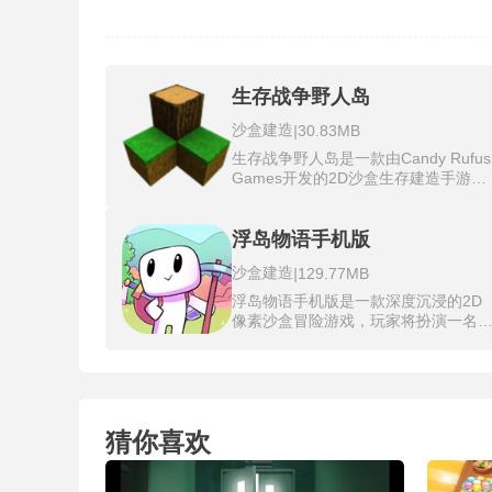
生存战争野人岛
沙盒建造
|
30.83MB
生存战争野人岛是一款由Candy Rufus
Games开发的2D沙盒生存建造手游，
玩家在游戏中将置身于一座随机生成
危机四伏的热带荒岛，开启一段从零
始的求生之旅。游戏的核心在于利用
浮岛物语手机版
上有限的资源，如木材和石头，制作
沙盒建造
|
129.77MB
稿、石斧等基础工具，修复破败的庇
所，开垦耕地播种作物，并管理饥饿
浮岛物语手机版是一款深度沉浸的2D
口渴、体温等真实生存指标，以应对
像素沙盒冒险游戏，玩家将扮演一名
态昼夜循环与恶劣天气带来的挑战。
存者，置身于一个由无数漂浮岛屿组
的奇幻开放世界，每个岛屿都拥有独
生态环境如沙漠、雪山、森林和火山
提供无尽的探索乐趣。
猜你喜欢