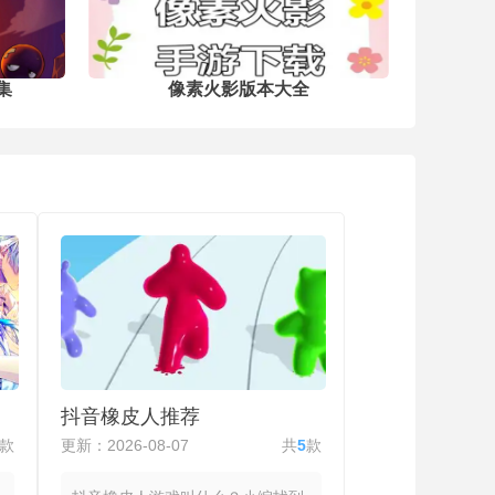
集
像素火影版本大全
抖音橡皮人推荐
款
更新：2026-08-07
共
5
款