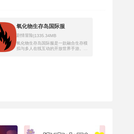
氧化物生存岛国际服
剧情冒险
|
1335.34MB
氧化物生存岛国际服是一款融合生存模
拟与多人在线互动的开放世界手游。玩
家将置身于地形庞大的废弃岛屿，从零
开始求生，开始仅携带火把和石块，需
逐步探索冷、温带、热带三大生态区，
应对严寒、饥饿与猛兽威胁。游戏中，
资源收集与工具制作是生存基石——砍
伐木材、采集金属、猎杀动物获取食
物，并利用蓝图与锤子建造可升级的避
难所，甚至需定期维护"橱柜系统"防止
房屋腐坏。