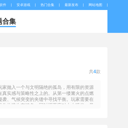
软件
安卓游戏
热门合集
最新发布
网站地图
题合集
共
4
款
玩家抛入一个与文明隔绝的孤岛，用有限的资源
在真实感与策略性之上的。从第一缕篝火的点燃
侵袭、气候突变的夹缝中寻找平衡。玩家需要在
操作构建生存链条，同时还要应对火山喷发、暴