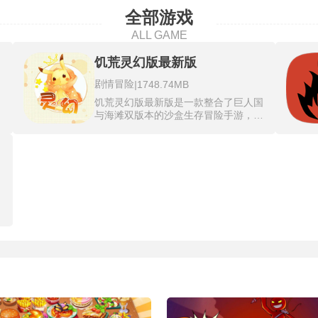
全部游戏
ALL GAME
饥荒灵幻版最新版
剧情冒险
|
1748.74MB
饥荒灵幻版最新版是一款整合了巨人国
与海滩双版本的沙盒生存冒险手游，通
、
过融合两张地图带来突破传统生存模式
开
的全新探索体验。游戏采用黑暗卡通风
岛
格，玩家将置身神秘荒岛或奇幻大陆，
石
自由收集资源、制作武器、建造营地，
护
并应对动态季节变化与自然灾害的挑
、
战。此版本内置大量模组，解锁全角色
动
使用权，新增木门、栅栏、鱼肉棒等道
幸
具，并优化物品叠加上限和复活机制，
成
大幅提升生存容错率。
特
，