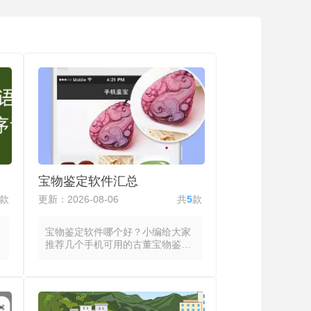
宝物鉴定软件汇总
款
更新：2026-08-06
共
5
款
宝物鉴定软件哪个好？小编给大家
推荐几个手机可用的古董宝物鉴定
估价软件，都将瓷器、玉器、钱币
等收藏品的照片或视频通过AI模型
进行特征提取，与内置的标准器型
库、纹饰库和材质库进行匹配，输
出年代推断、真伪概率与市场参考