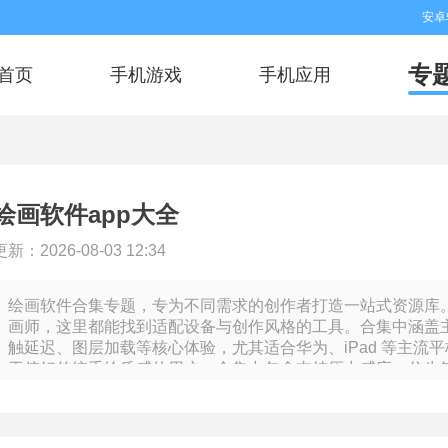
安卓
专
首页
手机游戏
手机应用
绘画软件app大全
更新：2026-08-03 12:34
绘画软件合集专题，专为不同需求的创作者打造一站式资源库
画师，这里都能找到适配设备与创作风格的工具。合集中涵盖主
触延迟、图层加载等核心体验，尤其适合华为、iPad 等主流
于偏好传统手绘质感的用户，合集中包含支持压力感应、仿生
果，搭配平板高色域屏幕实现 “纸上作画” 的沉浸感。而需要
具快速完成线稿、分镜等工作，部分软件还支持 PSD 格式导