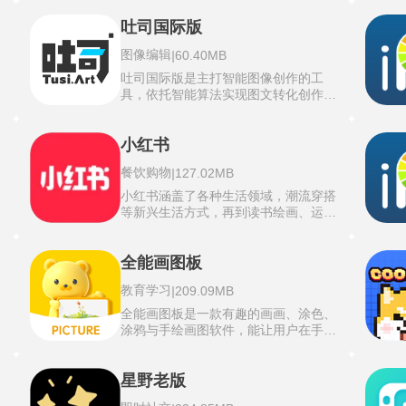
Artset4最新版的自定义控件将常用状
通
量、高分辨率的数字图像。提示词输入
态调整功能集中在屏幕两侧的滑轨上，
环节区分了正向描述定义所需内容，与
吐司国际版
。
长按红圈即可用两根手指调控画板的倾
合
负向排除列出需要剔除的元素类型两个
，
斜角度与放大倍数。延时摄影在作画全
图像编辑
|
60.40MB
有
并列通道。通过网络终端在浏览器中直
本
周期内静默开启，自动抽取每一步笔刷
接访问，所有生成与处理行为都在使用
吐司国际版是主打智能图像创作的工
操作的片段并剪辑为高清作品回顾短视
分
者自有硬件上完成，图片数据始终不离
具，依托智能算法实现图文转化创作，
频。
w
开本地存储。界面语言在安装对应的区
振
能把脑海中的各类想法、文字描述转变
创
域化扩展后，设置栏、工具栏与状态提
规
为风格多样的视觉画面。吐司国际版面
持
示全部切换为简体中文显示。
色
向海外区域打造，适配多地语言与使用
小红书
发
习惯，打破地域使用限制，可供不同地
餐饮购物
|
127.02MB
入
区爱好者进行创意作画。平台内置丰富
，
。
的创作风格与画面模板，涵盖写实、艺
小红书涵盖了各种生活领域，潮流穿搭
术涂鸦等多种视觉类型，无需专业绘画
绘
等新兴生活方式，再到读书绘画、运动
，
功底也能上手尝试。创作过程中可以自
漫
健身等兴趣爱好，能在上面找到相关内
整
由调整画面细节、构图方式以及色彩搭
笔
容，作为社交电商平台，小红书具有强
。
配，灵活打造专属作品。同时还支持对
精
大的 “种草” 能力，用户分享的产品使
全能画图板
已有画面进行二次优化、风格重塑，拓
载
用体验、评测等内容，能激发其他用户
输
展创作的可能性。
教育学习
|
209.09MB
的购买欲望。可在平台上分享与学习各
留
种生活领域的知识，从潮流穿搭、美妆
全能画图板是一款有趣的画画、涂色、
，
护肤、美食烘焙。浏览海外美妆测评后
将
涂鸦与手绘画图软件，能让用户在手机
流
可直接跳转商品页，结合真实评价降低
上创作独特的艺术图像。软件功能丰
当
购物风险。
引
富，提供多种画笔类型，可绘制各式图
表
在
形与图案，并支持自定义画笔笔刷，满
星野老版
持
足不同风格与质感的创作需求。它允许