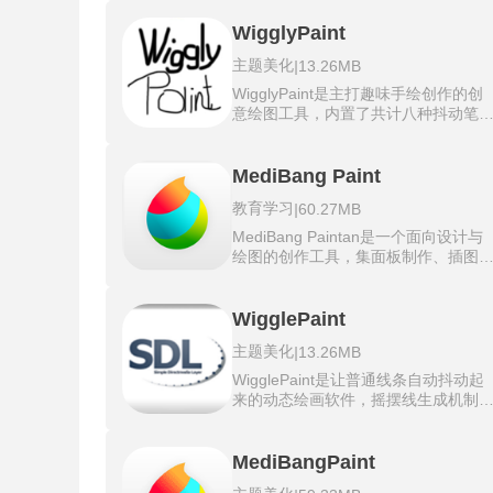
数，各自保存。AI辅助，自动校正绘画
事。对话式编辑功能基于模型实现，
中的比例和结构偏差。最新版d13D模
过与AI对话即可完成图像的微调、视频
WigglyPaint
型还提供三维参照物，辅助练习构图
片段的无缝延长以及对象的增删。配
主题美化
|
13.26MB
跨平台覆盖iOS、Android和Mac设备
提示词的标签化设计，能快速调用已
离线运行无需网络连接即可使用全部
资产作为参考。媒体管理界面经过优
WigglyPaint是主打趣味手绘创作的创
地功能。
化，支持大、小网格预览和批量模式
意绘图工具，内置了共计八种抖动笔
组，提升了海量素材的筛选效率。Flo
刷，每种笔刷拥有独立的抖动频率与
的收藏集功能允许将不同版本的迭代
幅参数，落笔之后线条会自动产生不
建分组，形成清晰的资产结构。还支
则的手绘式偏移。着色系统采用前景
MediBang Paint
竖屏视频制作，适配社交媒体平台的
与背景色双层预设调色板，同时开放
布需求。可拼接多个8秒片段创建更长
教育学习
|
60.27MB
RGB十六进制数值直接输入通道，输
场景，还能调整光照、改变镜头角度
颜色编号点击应用即可替换画笔颜色
MediBang Paintan是一个面向设计与
以及在场景中插入或移除对象。
WigglyPaint手机版的画布底部设有撤
绘图的创作工具，集面板制作、插图
消与重做按钮，单击退回上一步操作
制与分页编排于一体，能够灵活应对
再次点击恢复已撤销的笔划，不满意
画及其他视觉创作需求。内置丰富的
幅画面时使用清除指令一键重置画布
刷资源，包含八十余种铅笔类型，可
WigglePaint
创作完成后通过动画GIF导出通道将扭
准塑造线条与质感，并配备多种预加
动效果封存为循环播放的动态图片，
主题美化
|
13.26MB
背景，为作品增添层次与情境。
出文件可直接分享到社交平台。
MediBang Paint除创新功能外，也保
WigglePaint是让普通线条自动抖动起
钢笔、水彩、圆形画笔笔等经典工具
来的动态绘画软件，摇摆线生成机制
覆盖从草图构思到完整成稿的多阶段
每一笔轨迹转化为持续晃动的动画线
程。创作方向怎么变化，都可以用恰
条，不再面对死板的静态描边。绘制
手段实现构想，绘制过程兼具效率与
擎实时处理让画布上的任何新增笔触
MediBangPaint
现力。
落笔瞬间就开始摇晃，橡皮擦同样支