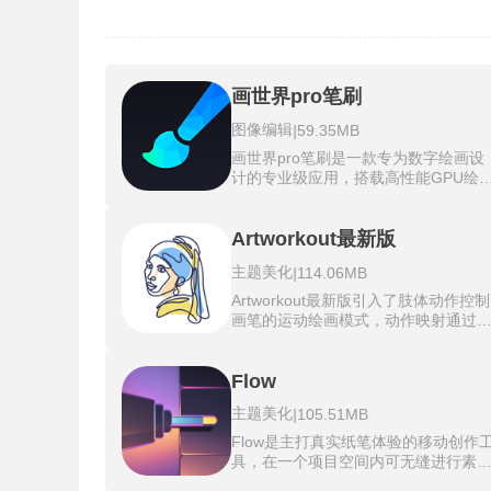
画世界pro笔刷
图像编辑
|
59.35MB
画世界pro笔刷是一款专为数字绘画设
计的专业级应用，搭载高性能GPU绘
引擎，提供逼真的仿生画笔系统，可
准模拟铅笔、水彩笔、油画刷等真实
触效果，并支持无限参数自定义。画
Artworkout最新版
界pro笔刷素材包高级图层功能和多样
主题美化
|
114.06MB
滤镜(如液化修正、边缘查找)能实现复
杂艺术效果叠加，同时支持动画制作
Artworkout最新版引入了肢体动作控制
过程回放，满足从插画、漫画到3D动
画笔的运动绘画模式，动作映射通过
画的全流程创作需求。软件针对大屏
蹲、挥臂、跳跃等身体活动，驱动虚
备深度优化，操作界面简洁高效，搭
画笔的轨迹和力度。健身融合，在完
0秒延迟的实时笔迹响应和跨设备同步
Flow
画作的同时，达成身体锻炼的目的。
能力，让专业创作突破工具限制。
人协作支持邀请朋友或与陌生人实时
主题美化
|
105.51MB
同绘制同一幅作品，双人同屏，在同
台设备上，将画布分割为左右两个独
Flow是主打真实纸笔体验的移动创作
操作区。Artworkout最新版的工具独
具，在一个项目空间内可无缝进行素
立，两人的画笔颜色、粗细和透明度
组织、拖拽式迭代，直至完成最终叙