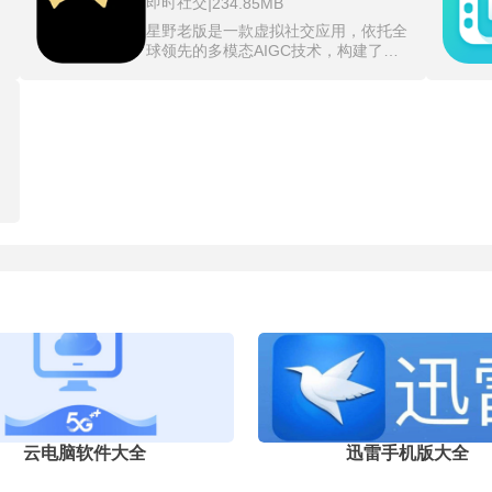
即时社交
|
234.85MB
抖
无限制使用图层与撤销操作，方便在绘
幅
制过程中灵活调整与修正，不必担心步
星野老版是一款虚拟社交应用，依托全
素
骤丢失。同时具备图片快速编辑能力，
聚
球领先的多模态AIGC技术，构建了自
可对已有图像进行便捷修改，化解不会
，
由创造与分享AI智能体的社区平台。用
画
自行编辑的困扰。从草图构思到细部刻
，
户可定制虚拟角色的外貌、性格、声
动
画，再到后期调整，软件为创作者提供
音，甚至设计专属人设，通过文字、语
连贯且自由的工具链，使移动创作同样
音或图片与AI角色进行深度互动，体验
具备细致与多变的可能。
画
24小时不间断的情感陪伴。特色功能包
括"星念"情感触发系统、AI绘画创作、
开
虚拟场景社交(如咖啡厅、图书馆)，以
失
及智能匹配志同道合的聊天对象。
优
动
成
搭
都
线
思
代
键
工
云电脑软件大全
迅雷手机版大全