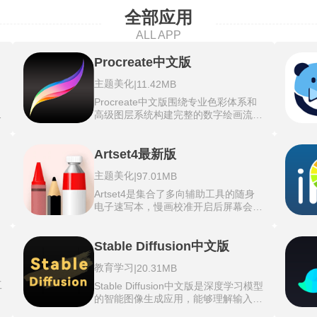
全部应用
ALL APP
Procreate中文版
主题美化
|
11.42MB
Procreate中文版围绕专业色彩体系和
图
高级图层系统构建完整的数字绘画流
精
程，调色板捕获功能允许用设备摄像头
笔
或相册照片提取现实场景中的颜色，自
世
动生成可重复使用的色卡集。中文版渐
Artset4最新版
变映射模块将选定的渐变色应用到整个
主题美化
|
97.01MB
画面的明暗区域，改变黑白灰层次的色
与
彩倾向。Pencil滤镜将Apple Pencil作
Artset4是集合了多向辅助工具的随身
为特效画笔使用，直接在指定区域涂抹
深
电子速写本，慢画校准开启后屏幕会主
设
高斯模糊或色像差等效果，涂抹力度决
拟
动推迟手腕移动轨迹的渲染时间，能够
配
定特效的作用强度。Procreate中文版
成
绘制出极为平滑的曲线线条和优雅字
的图层混合模式提供超过25种合成选
多
体。最新版的对称规尺引入了极坐标轴
Stable Diffusion中文版
项，包括正片叠底和叠加等常用印刷行
共
网格及标注点位，在同一画板上镜像复
业标准效果。剪辑蒙版和图层蒙版实现
教育学习
|
20.31MB
一
制左侧落笔内容即可高速产出规整的几
无损编辑，调整上层内容的显示范围而
立
何图形。速拍插画环节调动手机摄像头
工
Stable Diffusion中文版是深度学习模型
不破坏原始像素。
直拍扫描实体素材，拍照后该相片可以
材
的智能图像生成应用，能够理解输入的
参
垫放在描图纸下方用于视觉参考。
自然语言描述，并据此自动创作出高质