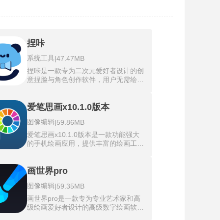
捏咔
系统工具
|
47.47MB
捏咔是一款专为二次元爱好者设计的创
意捏脸与角色创作软件，用户无需绘画
基础即可通过海量素材自由组合个性化
虚拟形象。捏咔免费版汇集了画师提供
的多样模组，涵盖Q版、写实、情侣、
爱笔思画x10.1.0版本
婚纱等200余种风格，支持对五官、肤
图像编辑
|
59.86MB
色、服饰等细节进行精细化调整，甚至
可单独调色每个部位，实现高度定制
爱笔思画x10.1.0版本是一款功能强大
化。操作界面简洁易用，用户可直接在
的手机绘画应用，提供丰富的绘画工
App中拖拽配件“捏”出角色，并利用免
具，包括数百种笔刷、过滤器、标尺和
费调色工具与AI虚拟化技术增强趣味
素材库，轻松创作专业级画作，适合初
性。
学者和资深艺术家使用。软件采用先进
画世界pro
的OpenGL技术，确保绘画过程顺滑流
图像编辑
|
59.35MB
畅，并支持仿生触摸模式，根据压力调
整笔刷厚度，带来沉浸式绘画体验，同
画世界pro是一款专为专业艺术家和高
时界面设计简洁易用，让新手也能快速
级绘画爱好者设计的高级数字绘画软
上手并享受创作乐趣。
件，针对大屏设备如平板进行了深度优