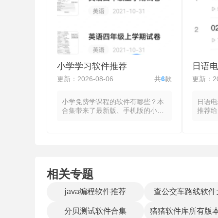
阅读的全过程。先粘贴书源链接完
系在承
成初始化，再添加作品至书架并进
系统自
入阅读，阅读中可调用字体调节、
拣打包
夜间模式、翻页动画等视觉工具，
线，可
划线、笔记与书签功能支持对特定
的完整
段落进行标记管理。支持本地缓存
时追踪
使离线状态下仍可访问已加载的章
间。覆
小学学习软件推荐
日语
节，部分无广告小说app还允许针
日达的
对特定站点编写正则表达式以提升
台ap
更新：2026-08-06
共
6
款
更新：20
解析精度。
储物流
餐桌的
小学免费学课程的软件有哪些？本
日语电
合集带来了最新版、手机版的小学
推荐给
课程学习软件，这些软件都将语
手机日
文、数学、英语等主要科目的知识
调、词
点拆解为可互动、可重复的训练模
的查询
块，让学生在课堂之外通过游戏化
本后快
界面完成预习、复习与巩固。系统
法标注
根据学生当前进度自动匹配对应的
马音，
相关专题
知识点单元，并提供讲解视频、图
词功能
文解析或动画演示以辅助理解，每
标词条
个单元后跟随配套练习，题型涵盖
字、词
java编程软件推荐
查公交车路线软件
选择题、填空题与拖拽匹配等交互
多个例
形式，练习完成后系统即时批改并
法，部
分贝测试软件合集
猪猪软件库所有版
显示错题解析，错题自动归入个人
关联词