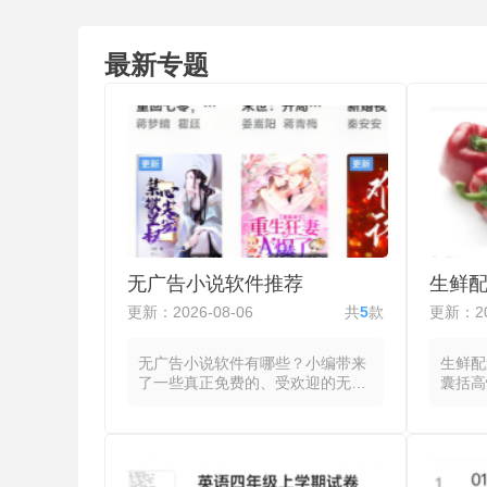
最新专题
无广告小说软件推荐
生鲜
更新：2026-08-06
共
5
款
更新：20
无广告小说软件有哪些？小编带来
生鲜配
了一些真正免费的、受欢迎的无广
囊括高
告小说阅读器，这些软件将正文内
机平台
容从繁杂的网页元素中剥离，通过
场、超
内置书源或本地导入聚合小说资
合为统
源，读者在无弹窗、无横幅、无插
机即可
屏广告的干扰下连贯完成从搜索到
全品类