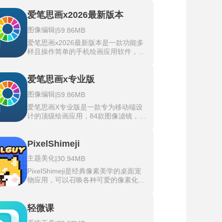
化，提供强大的仿生画笔系统，能模拟
真实手绘效果并支持自定义笔刷。专业
爱笔思画x2026最新版本
压感笔刷系统，支持4096级压力感
图像编辑
|
59.86MB
应，可调笔尖形状、纹理与透明度参
数。无限画布分辨率设置，最大支持
爱笔思画x2026最新版本是一款功能多
8192×8192px，适配高清插画与大幅
样且操作简单的手机绘画应用软件，提
面漫画创作。画世界pro下载安装后可
供超过15000种画笔图案包括蘸水笔、
享受到智能抖动修正技术，基于算法稳
毡尖笔、数码笔等，并支持实时画笔预
定线条轨迹，消除手绘过程中的笔触偏
览和高达60fps的平滑绘画体验，用户
爱笔思画x专业版
移问题。液化变形工具集，涵盖推、
可通过快速滑块调整画笔浓度、不透明
拉、扭曲和膨胀等操作，精准调整画面
图像编辑
|
59.86MB
度和角度，实现精准控制。软件入门门
局部形态细节。
槛低，内置新手教程和简单直观的界面
爱笔思画X专业版是一款专为移动端设
轻松上手。结合色彩魔法与酷炫声音效
计的顶级绘画应用，84款图像滤镜，含
果，支持手指在单点和多点触摸模式下
色调曲线、渐变图、色阶调整，一键实
绘画，带来沉浸式创作乐趣。丰富的绘
现风格化色彩优化。精准标尺工具，含
画材料库包括500多种素材和800多种
PixelShimeji
对称、径向、透视辅助线，助力对称图
字体为灵感提供源泉，可随时在移动设
案与建筑线稿绘制。绘画过程录制，自
主题美化
|
30.94MB
备上享受专业级绘画，并通过共享功能
动生成高清视频，支持倍速播放与一键
快速分享作品。
分享至创作社区。高级调整图层，非破
PixelShimeji是经典像素美学的桌面宠
坏性编辑色彩、亮度、对比度，可随时
物应用，可以召唤各种可爱的像素化角
修改参数不损伤原图。爱笔思画x提供
色到移动桌面上，这些角色不再是简单
动画制作模块，支持多帧绘制、关键帧
的静态图像，而是具有丰富动画和行为
调整与自定义尺寸导出，适配短动画创
的活跃角色。跳舞、跑步、做表情，甚
轻微课
作。
至互相玩耍，带来多样化的宠物体验。