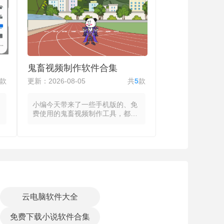
价。系统提示用户调整光线角度并
标记尺寸参考物，点击鉴定后等待
数秒至数分钟，结果以标签形式标
注器型分类、年代区间与相似馆藏
品的匹配度，部分古董鉴定软件还
提供纹饰解读与工艺特征分析。将
专业的眼学经验转化为可计算的特
鬼畜视频制作软件合集
征参数，釉色配方、胎体密度与微
观气泡结构等数据使器物的隐性信
款
更新：2026-08-05
共
5
款
息得以显性呈现。
小编今天带来了一些手机版的、免
费使用的鬼畜视频制作工具，都放
在合集里面了需要的友友自取哦。
合集里所有鬼畜视频制作软件都将
音频片段、视频画面和文字特效整
合为统一的时间线，通过截取、循
环与调速等手段制造出荒诞的视听
组合效果。将目标视频或音频片段
拖入轨道后，通过波形图辅助定位
关键音节或动作帧，使用剪刀工具
截取重复片段并设置循环次数，同
云电脑软件大全
时调整播放速度以匹配音频节奏，
随后在特定时间点插入表情包、缩
免费下载小说软件合集
放动画或旋转特效增强画面冲击