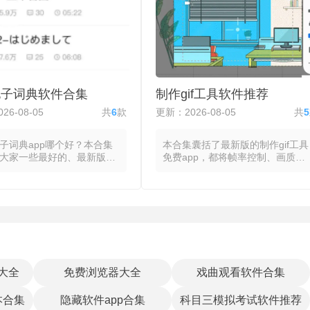
诺时间内送货上门。下单后
程序，无需额外配置开发环境即可
动推送至仓库或门店进行分
从理论进入实践。阅读概念讲解后
，并分配配送员规划最优路
点击运行内置的代码片段以观察输
在应用内查看从接单到配送
出结果，随后进入练习模式，在编
状态时间线，并在地图上实
辑器中完成变量定义、条件判断或
配送员位置与预计到达时
循环结构的补充填空。进阶功能涵
盖从社区周边的即时送到次
盖代码性能分析，统计各模块执行
电子词典软件合集
制作gif工具软件推荐
预约配送，部分生鲜配送平
耗时以辅助优化，部分c语言学习
p开放商家入驻，部分自建仓
软件支持将当前版本保存为项目文
26-08-05
共
6
款
更新：2026-08-05
共
5
，但都以缩短生鲜从产地到
件并导入外部编辑器进行延续开
流转时间为共同目标。
发。
子词典app哪个好？本合集
本合集囊括了最新版的制作gif工具
大家一些最好的、最新版的
免费app，都将帧率控制、画质压
语电子词典，都将单词的音
缩与循环设置整合为统一的操作界
性、释义与例句整合为统一
面，在选取素材后，通过调整帧间
界面，在输入或扫描日语文
隔、裁剪画面与减少颜色数量来平
速获取详细的语义信息与语
衡文件大小与视觉流畅度。选择视
。可通过直接键入假名或罗
频文件或图片序列后，通过拖拽标
也可通过手写识别或拍照取
记起点与终点以确定动画持续区
进行查询，系统在匹配到目
间，设定每秒播放帧数来控制动作
后展示其读音标记、声调数
速度，并可通过裁剪画面或调整尺
性分类与中文释义，并附上
寸来聚焦主体部分，输出时选择颜
大全
免费浏览器大全
戏曲观看软件合集
句以展示不同语境下的用
色表与抖动算法以在保持视觉精度
分日语电子词典提供词源或
的同时尽可能压缩文件体积。部分
本合集
隐藏软件app合集
科目三模拟考试软件推荐
跳转，以扩展查询的覆盖范
gif制作神器工具的实时预览功能让