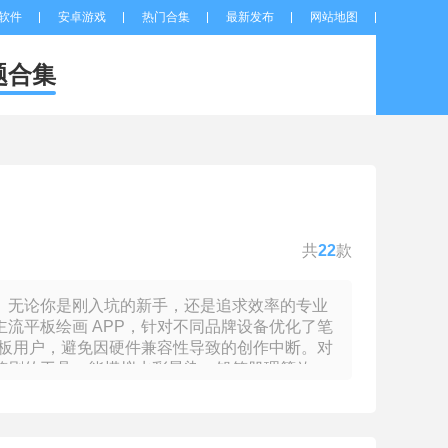
软件
安卓游戏
热门合集
最新发布
网站地图
题合集
共
22
款
。无论你是刚入坑的新手，还是追求效率的专业
流平板绘画 APP，针对不同品牌设备优化了笔
平板用户，避免因硬件兼容性导致的创作中断。对
笔刷的工具，能模拟水彩晕染、铅笔肌理等效
高效产出的设计师，则可通过合集中的矢量绘图工
出，方便与电脑端设计软件联动。