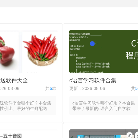
配送软件大全
c语言学习软件合集
26-08-06
共
5
款
更新：2026-08-06
共
5
送软件平台哪个好？本合集
c语言学习软件哪个好用？本合集
性价比、最好的生鲜配送手
带来了最新的c语言入门自学软
app，这些软件都将菜市
件，合集里所有C语言学习软件都
市与生鲜门店的商品目录整
具有编程环境与教学内容，将代码
一的数字服务入口，通过手
编辑器、编译器和调试工具整合为
浏览水果蔬菜、肉禽蛋奶等
统一的操作界面，在移动设备或电
生鲜，一键下单后由配送体
脑上直接编写、运行与测试C语言