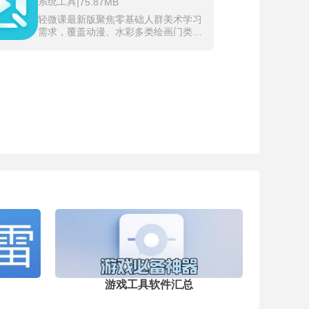
系统工具
|
75.87MB
PixelShimeji桌面宠物支持高度的定制
化和互动性，根据自己的喜好选择宠物
轻微课最新版聚焦零基础人群美术学习
类型，并通过简单的手势操作与宠物进
需求，覆盖动漫、水彩多类绘画门类，
行互动，如摸头、戳脸、聊天等，宠物
整套学习体系划分清晰，从基础线条练
会根据用户的操作做出不同的反应。
习到完整作品创作循序渐进。轻微课最
新版整合前期使用过程里反馈的各类问
题，同步更新绘画学习配套资源，调整
界面交互逻辑，补足旧载体缺失的学习
辅助功能。软件内部搭配专属配套练习
素材与细分专项训练模块，还设置针对
性答疑渠道，学习过程里遇到的画面构
图、人体结构难题都能得到对应解答。
不同于单一视频观看模式，软件将理论
知识点拆分碎片化内容，方便利用零散
时段开展学习。
游戏工具软件汇总