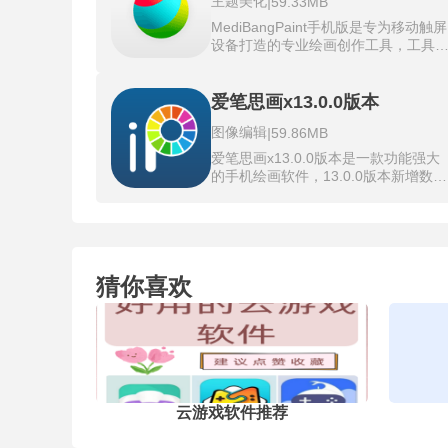
主题美化
|
59.33MB
动态擦除效果。帧速率控制滑块调整
动速度从温和脉动到剧烈颤震，抖动
MediBangPaint手机版是专为移动触屏
度调节器单独设定笔画的最大偏移像
设备打造的专业绘画创作工具，工具
数。WigglePaint的多图层独立抖动允
焦插画绘制与漫画创作两大核心场景
许前景人物晃动而背景保持静止，动
配备多元化绘画工具与海量创作素材
循环播控在绘制结束后即时预览完整
摒弃冗余繁杂的功能设计。
爱笔思画x13.0.0版本
态效果。GIF输出分辨率选择支持从
MediBangPaint手机版完整适配移动端
240p到4K的六个档位，透明通道保留
图像编辑
|
59.86MB
触控操作逻辑，移植了桌面端核心绘
让导出图片的背景层完全镂空。
创作能力。支持多种主流图像格式导
爱笔思画x13.0.0版本是一款功能强大
出，绘制文件可云端存储，跨设备打
的手机绘画软件，13.0.0版本新增数字
后画面图层、参数完整保留，不会丢
键盘精准调参、手写笔悬停与防误触
绘制进度。内置辅助绘图功能，透视
化，创作流程高效流畅。环绕填充工
尺、曲线修正工具能降低手绘线条抖
具，智能识别封闭区域边缘，一键完
问题，所有功能围绕绘图、漫画制作
精准填色，减少手动修正。橡皮擦功
建，日常单人创作或是多人协作绘图
能，沿物体轮廓擦除多余像素，保留
能顺畅使用。
猜你喜欢
条完整性，提升细节处理效率。爱笔
画x13.0.0数值精准输入键盘，直接录
入画笔尺寸、画布分辨率等参数，替
手动滑块微调。爱笔思画x免费笔刷提
供手写笔工具切换快捷键，自定义按
映射，一键切换画笔、橡皮擦、选区
具。
云游戏软件推荐