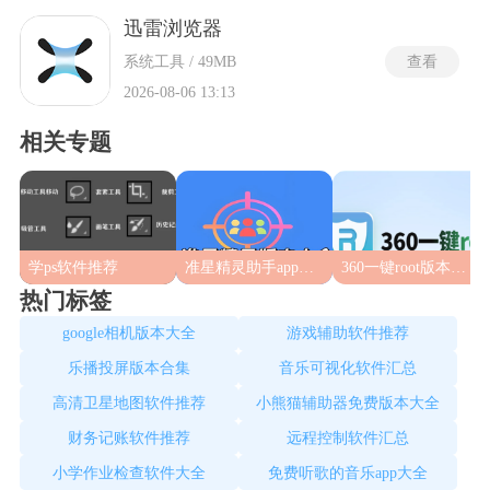
多媒体内容发行模式，比如通过扫描二维码的方式快速定位并
下载所需资源，极大地简化下载流程。支持离线下载功能，可
迅雷浏览器
以将任务添加至离线空间，完成后再下载到本地，节省流量的
系统工具 / 49MB
查看
同时也提高了效率。具备智能推荐功能，根据用户的使用记录
和偏好，精准推送感兴趣的资源，在海量信息中快速找到心仪
2026-08-06 13:13
的内容。
相关专题
学ps软件推荐
准星精灵助手app合集
360一键root版本合集
热门标签
google相机版本大全
游戏辅助软件推荐
乐播投屏版本合集
音乐可视化软件汇总
高清卫星地图软件推荐
小熊猫辅助器免费版本大全
财务记账软件推荐
远程控制软件汇总
小学作业检查软件大全
免费听歌的音乐app大全