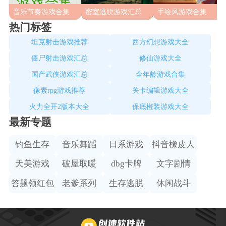
音乐节奏游戏合集
密室逃脱游戏汇总
手绘风游戏合集
热门标签
坦克射击游戏推荐
西方幻想游戏大全
僵尸射击游戏汇总
修仙游戏大全
国产武侠游戏汇总
全年龄游戏合集
像素rpg游戏推荐
关卡编辑游戏大全
火力全开2版本大全
保底橙装游戏大全
最新专题
钓鱼生存
音乐舞蹈
日系游戏
抖音橡皮人
天美游戏
破屋取暖
dbg卡牌
文字剧情
答题领红包
老爹系列
生存逃脱
休闲战斗