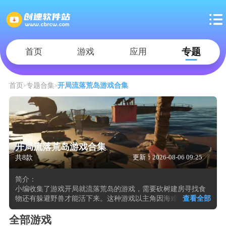
专题
首页
游戏
应用
首页
专题合集
开局流落荒岛游戏合集
开局流落荒岛游戏合集
共8款
更新：2026-08-06 09:25
简介：
小编收集了游戏开局就流落荒岛的游戏，需要砍树建房寻找食
物还有躲避野兽才能活下来。这种游戏以主角因海难或空难坠
查看全部
入无人孤岛为起始场景，身体附带饥饿、口渴、体温与体力四
项实时衰减数值。角色在沙滩与密林间徒手拾取石块、木棍与
全部游戏