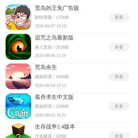
棕榈叶，用基础材料搓合绳索并制作石斧与鱼叉，随后伐木搭
建棚屋与篝火以抵抗夜间低温。制造树从简易钓竿与草编背包
荒岛的王免广告版
逐级升级为熔炉、蒸馏装置与木板船，耕作系统允许开垦荒地
剧情冒险 / 125MB
查看
并引水灌溉，作物成熟周期与季节更替挂钩。部分开局流落荒
岛的游戏引入野生动物攻击机制，受伤后需依次消毒、缝合与
2026-08-07 19:19
包扎伤口，忽视处理将导致持续失血与行动迟缓。
诅咒之岛最新版
多人竞技 / 263MB
查看
2026-08-06 11:16
荒岛余生
模拟经营 / 106MB
查看
2026-08-04 19:15
孤舟求生中文版
模拟经营 / 240MB
查看
2026-08-03 14:31
生存战争2.4版本
沙盒建造 / 30MB
查看