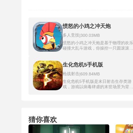
愤怒的小鸡之冲天炮
多人竞技
|
300.03MB
愤怒的小鸡之冲天炮是基于物理的欢
碰撞大乱斗游戏，你操控一只圆滚滚
表情倔强的小鸡，在立体棋盘上弹射
刺，撞击目标、弹飞障碍、击落金币
每次冲撞的角度、力度和反弹轨迹都
生化危机5手机版
循力学规律，手感极为扎实。随着关
枪战射击
|
609.84MB
推进，地形愈发复杂，移动平台、弹
弹簧、传送黑洞和旋转风车纷纷登场
生化危机5手机版是末日射击生存类游
你需要精确计算弹射路线，用最少撞
戏，游戏以病毒肆虐的末世场景为背
次数达成三星通关。愤怒的小鸡之冲
景，聚焦异域荒漠的生化危机事件，
炮利用安卓设备的触摸屏、陀螺仪和
家将亲历惊险的生化对抗过程，解锁
动反馈，实现精准的拉线瞄准和碰撞
类枪械装备，迎战变异生物与强力生
感，并针对不同安卓机型进行帧率与
巨兽。生化危机5手机版依托原版端游
辨率适配，确保运行流畅。
核心内容打造，适配手机触控操作模
猜你喜欢
式，完整保留原作的剧情框架与核心
战体系。同时保留解谜探索、双人协
等核心玩法，营造出沉浸式的末日惊