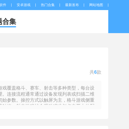
软件
安卓游戏
热门合集
最新发布
网站地图
题合集
共
6
款
游戏覆盖格斗、赛车、射击等多种类型，每台设
理。连接流程通常通过设备发现列表或扫描二维
初始参数。操控方式以触屏为主，格斗游戏侧重
式触控，射击游戏结合滑动瞄准与点击开火的配
可感知阈值以下，确保反应速度的公平性。