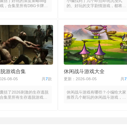
囊括了好玩的深度策略dbg
小编找到了几个即点即玩沉浸式
戏，合集里所有DBG卡牌游
的、好玩的文字剧情游戏，都将故
牌库构筑作为成长与策略的
事推进、角色塑造与世界观构建全
玩家从一套基础牌组出发，
部通过文本承载，玩家的主要操作
进程中通过购买、奖励或事
集中在阅读与选择之间。系统以逐
将新卡牌加入牌组，同时移
句或逐段的方式呈现故事内容，玩
牌以优化整体曲线，每场对
家在关键节点面临多个选项，每个
组构成都因选择路径不同而
选择将影响后续情节走向、角色关
异化的战术侧重。玩家通过
系或结局类型，部分文字剧情类游
前回合的行动力或费用来从
戏引入数值系统，使部分选项的可
池中购入新牌，并在后续回
用性或成功率受当前数值影响，进
步启用这些新牌的能力，部
一步增加重玩价值。将叙事节奏完
的dbg卡牌游戏提供移除或
全交由玩家控制，自动播放模式与
牌的机制，玩家能够在中期
点击翻页的切换适配不同阅读习
逃脱游戏合集
休闲战斗游戏大全
进行定向修剪以提升关键牌
惯，分支树与结局图则帮助玩家追
率。对局推进过程中，玩家
踪已解锁路径与未探索分支。
26-08-05
共
7
款
更新：2026-08-05
共
7
当前牌池的可选范围与自身
曲线状态做出取舍。
囊括了2026刺激的生存逃脱
休闲战斗游戏有哪些？小编给大家
合集里所有生存逃脱游戏都
推荐几个耐玩的休闲战斗游戏，都
限时间或资源约束下逃离封
将复杂的战斗系统压缩为少数几个
作为目标，将环境的观察、
按键或手势，玩家在无需深度学习
收集与机关的破解串联成渐
的情况下即可进入战斗状态，并在
谜链条。玩家通过点击或拖
数分钟内完成一局完整的对抗。玩
场景中的可疑位置，收集可
家从预设的几个选项中挑选后直接