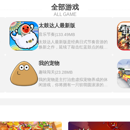
全部游戏
ALL GAME
太鼓达人最新版
音乐节奏
|
133.49MB
乐
太鼓达人最新版是经典日式节奏音游的
、
焕新之作，延续了敲击红蓝鼓点的核心
冲
玩法。玩家跟随上百首流行、动漫、古
。
典及原创曲目的旋律，精准打击屏幕上
遵
滚动的音符，红色代表鼓面，蓝色代表
我的宠物
卡
鼓边，黄色长条需连续敲击，大音符则
趣味闯关
|
23.28MB
力
要重击。太鼓达人最新版新增了多首热
，
门J-POP和VOCALOID歌曲，并引入联
我的宠物是主打治愈虚拟宠物养成的休
击
机对战与全球排名功能。画面风格保持
闲游戏，你将拥有一只软萌圆滚滚的外
天
明亮可爱的卡通渲染，角色和特效更加
玩
星小生物，全程陪伴它长大，把它照顾
震
细腻，敲击反馈伴有绚丽的烟火和得分
各
得健康又开心。我的宠物Pou最新版上
手
文字。游戏内置多种难度，从简单到魔
化
线‌春季与复活节‌限定主题场景及装饰，
分
王，适合新手入门也能满足硬核玩家挑
对‌台球‌小游戏进行平衡性调整与体验优
战全连击的追求。练习模式可放慢速
化。能够给Pou喂不同口味的零食，给
度，逐段攻克难点段落。
对
它洗去身上的泥垢，还能带它玩数十种
作
迷你小游戏赚取金币，解锁海量不同风
悚
格的服饰与家居装饰。拥有随等级解锁