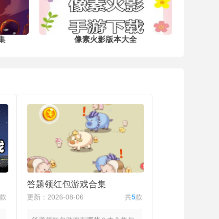
车力度，稍有不慎就会打转失控。车辆
改装部分非常细致，轮胎分为雪钉胎、
防滑链胎和混合胎，不同胎面适应不同
雪况。
集
像素火影版本大全
答题领红包游戏合集
款
更新：2026-08-06
共
5
款