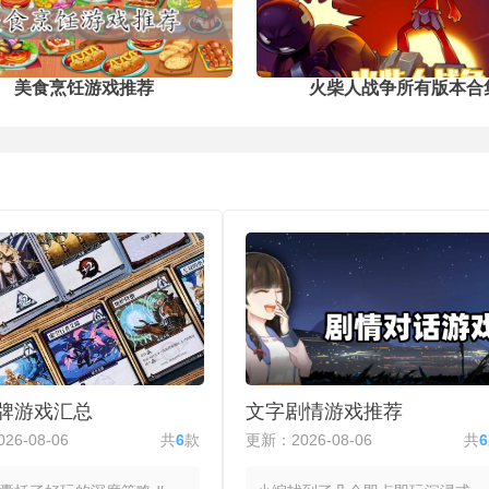
除
的专属互动动作，给你带来亲密无间的
战
趣味互动。
道
美食烹饪游戏推荐
火柴人战争所有版本合
卡牌游戏汇总
文字剧情游戏推荐
26-08-06
共
6
款
更新：2026-08-06
共
6