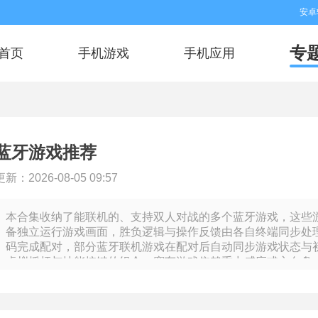
安卓
专
首页
手机游戏
手机应用
蓝牙游戏推荐
更新：2026-08-05 09:57
本合集收纳了能联机的、支持双人对战的多个蓝牙游戏，这些
备独立运行游戏画面，胜负逻辑与操作反馈由各自终端同步处
码完成配对，部分蓝牙联机游戏在配对后自动同步游戏状态与
虚拟摇杆与技能按键的组合，赛车游戏依赖重力感应或方向盘
合。游戏过程中，双方的指令通过蓝牙实时传输，延迟控制在