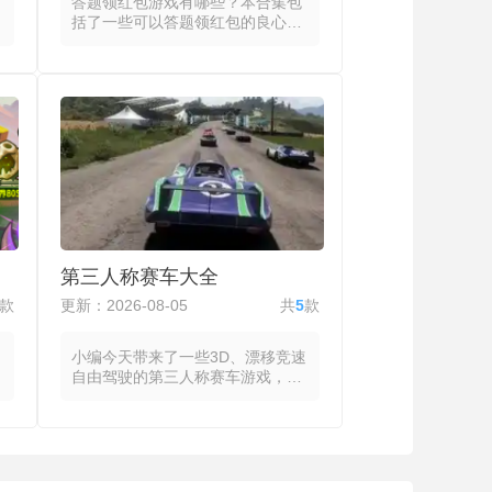
答题领红包游戏有哪些？本合集包
括了一些可以答题领红包的良心游
戏，这些答题领红包游戏都将答题
闯关与红包奖励绑定，具有连续答
题的回合制挑战，每轮设置多道涵
盖常识、文史、科学或冷知识的题
目，并配以倒计时增加节奏压力，
答对累积奖金，答错则可通过分享
好友、观看视频广告或消耗虚拟道
具来续命。前期小奖励快速领取建
立信任，中后期则需要更高的正确
率与活跃度来延续奖励，同时还有
排行榜、邀请好友、每日签到与限
时双倍奖励等工具。部分可以答题
第三人称赛车大全
领红包的游戏引入多人模式则将答
题扩展到同步竞技场景，匹配机制
款
更新：2026-08-05
共
5
款
根据正确率与历史表现均衡对手，
胜负在相对公平的基准线上展开。
小编今天带来了一些3D、漂移竞速
自由驾驶的第三人称赛车游戏，这
些游戏都将车辆置于玩家视野的固
定后方，将路面状况、弯道角度与
前方车群的信息集中在屏幕中央区
域，使玩家在保持视野稳定的同时
完成对车辆动态的持续评估。玩家