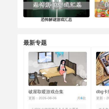
对战氛围，解锁多样实战玩法模块，
主线剧情闯关外，还包含专属佣兵挑
模式，可完成限时作战任务获取专属
具奖励。
恐怖解谜游戏汇总
最新专题
破屋取暖游戏合集
dbg
更新：2026-08-06
共
6
款
更新：20