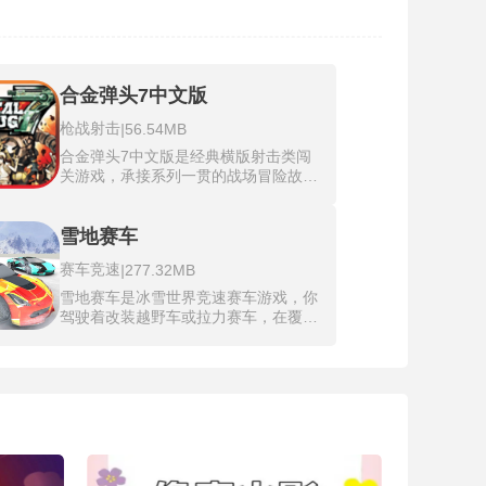
合金弹头7中文版
枪战射击
|
56.54MB
合金弹头7中文版是经典横版射击类闯
关游戏，承接系列一贯的战场冒险故
事，玩家操控特战队员深入多片危险区
域对抗叛军势力。合金弹头7中文版将
菜单提示、道具说明全部替换为简体汉
雪地赛车
字，完整保留原版全部战斗内容与画面
赛车竞速
|
277.32MB
表现，消除语言造成的理解阻碍，无需
对照翻译工具就能读懂剧情和各类系统
雪地赛车是冰雪世界竞速赛车游戏，你
提示。游戏保留复古手绘像素画面，每
驾驶着改装越野车或拉力赛车，在覆盖
一处场景都带有独特地貌与专属敌方单
厚厚积雪的山路、结冰的湖面和暴风雪
位，搭配节奏紧凑的对战流程，途中可
中的城市街道上飞驰，轮胎碾过雪地会
拾取十余种不同杀伤效果的武器，还能
扬起白色雪雾，刹车时会在冰面上留下
搭乘坦克、机甲等载具提升作战能力。
清晰的划痕，物理反馈极其真实。雪地
赛车最新版新增动态天气系统，比赛过
程中可能突降暴雪，能见度骤降，或者
融雪形成冰水混合路面，抓地力随时变
化，你必须在行驶中不断调整油门和刹