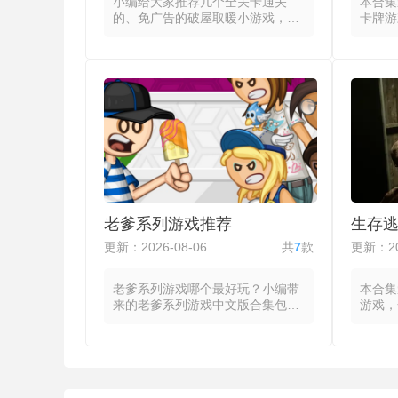
小编给大家推荐几个全关卡通关
本合集
的、免广告的破屋取暖小游戏，这
卡牌游
些游戏将玩家置于物资稀缺的破败
戏都把
屋舍中，通过收集柴火、布料与食
玩法，
物来维持体温与饱腹，在夜晚来临
在游戏
前做好过夜准备。玩家通过点击或
件不断
拖拽拆解旧家具、撕取墙纸或劈砍
除低效
木柴来获取燃料，同时寻找可食用
局的牌
的物资或布料以缝补衣物。夜幕降
呈现差
临时玩家需在炉灶旁持续添柴以保
消耗当
持温度，体温过低时角色视野模糊
公共牌
或行动变缓，迫使玩家在探索与回
合中逐
屋取暖之间做出取舍。不同材质的
分好玩
燃料在燃烧时长与热量输出上存在
升级卡
老爹系列游戏推荐
生存
差异，风力与房屋保温性能则进一
对牌组
步影响热量流失速度，需要在有限
的上手
更新：2026-08-06
共
7
款
更新：20
的时间内做出优先级判断。
需根据
牌组的
老爹系列游戏哪个最好玩？小编带
本合集
来的老爹系列游戏中文版合集包括
游戏，
了最好玩、最新的老爹系列游戏，
以在有
这些游戏主要以老爹路易系列和老
闭场景
爹餐厅系列两大分支为代表。老爹
物品的
路易系列主打冒险闯关，玩家控制
进的解
角色在食物怪物横行的世界中战斗
拽查看