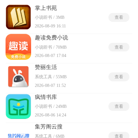
大多提供字体调节、夜间模式与翻页动画自定义选项，满足不
同阅读习惯。这些软件会定时推送已追更作品的章节更新提
掌上书苑
醒，并通过书架集中管理所有收藏书目。部分免费下载小说的
小说听书 / 3MB
查看
软件还具备智能排版与净化功能，自动过滤原文中的广告行与
错乱字符。无需付费即可完成搜索、下载、阅读与归档的全流
2026-08-09 16:11
程操作。
趣读免费小说
小说听书 / 70MB
查看
2026-08-07 17:04
赞丽生活
系统工具 / 55MB
查看
2026-08-07 11:52
疯情书库
小说听书 / 24MB
查看
2026-08-06 14:24
集芳阁云搜
系统工具 / 6MB
查看