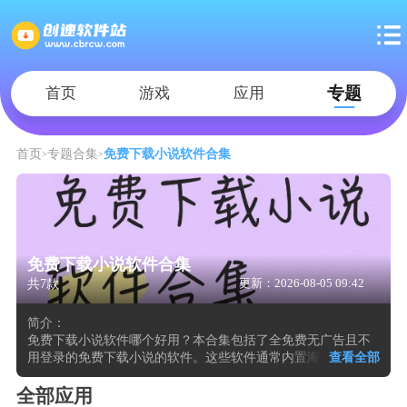
专题
首页
游戏
应用
首页
专题合集
免费下载小说软件合集
免费下载小说软件合集
共7款
更新：2026-08-05 09:42
简介：
免费下载小说软件哪个好用？本合集包括了全免费无广告且不
用登录的免费下载小说的软件。这些软件通常内置海量书库与
查看全部
分类索引，输入书名或作者即可快速定位目标资源。这类工具
支持将整本小说缓存至手机本地，断网后仍可继续阅读。它们
全部应用