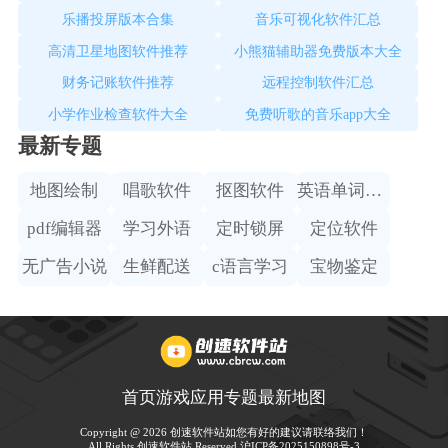
乐播投屏版本合集
音乐可视化软件汇总
高清卫星地图软件推荐
小熊猫辅助器免费版本大全
财务记账软件推荐
远程控制软件汇总
小学作业检查软件大全
免费听歌的音乐app大全
最新专题
地图绘制
唱歌软件
抠图软件
英语单词学习
pdf编辑器
学习外语
定时锁屏
定位软件
无广告小说
生鲜配送
c语言学习
宝物鉴定
首页
游戏
应用
专题
最新
地图
Copyright @ 2026 创速软件站如您有好的建议请联络我们！
All Rights 创速软件站 Reserved.
沪ICP备2025150898号-3