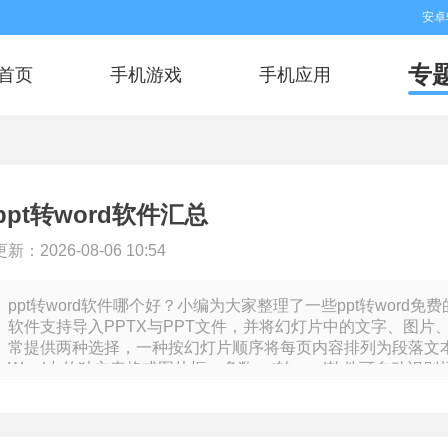
安卓
专
首页
手机游戏
手机应用
ppt转word软件汇总
更新：2026-08-06 10:54
ppt转word软件哪个好？小编为大家整理了一些ppt转wor
软件支持导入PPTX与PPT文件，并将幻灯片中的文字、图片
常提供两种选择，一种按幻灯片顺序将每页内容排列为段落文
Word中的独立表格或图片框。多数ppt转word软件可自动
后续编辑。批量处理功能允许一次上传多个文件，后台排队完
型PPT中的图片文字转为可编辑文本。