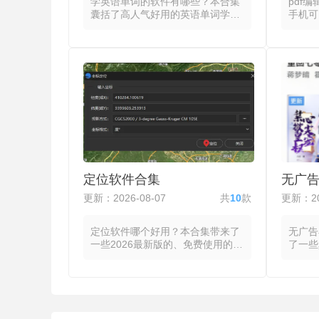
学英语单词的软件有哪些？本合集
pdf
囊括了高人气好用的英语单词学习
手机可
软件，这些软件都将词书选择、学
软件都
习计划与多种练习形式整合为结构
理的功
化的学习路径，让学习者通过科学
换、页
方法在有限时间内高效扩展词汇
换等功
量。从四级、考研、雅思或托福等
面。打
词书中选定目标后，系统按每日计
文字编
划分配新词与复习词，新词配有音
整字体
标、释义与例句，部分英语单词学
具移动
习软件提供词根词缀拆分与助记口
供高亮
诀以辅助理解，练习题型涵盖选
工具，
义、听音选词、拼写填空与例句匹
辑器软
配。每次作答的正确率与反应时间
入、删
定位软件合集
无广
都会更新该词的复习优先级，答错
表单填
的词将被安排至更短的时间间隔，
表单的
更新：2026-08-07
共
10
款
更新：20
答对的词则逐步延长间隔至长期记
忆巩固完成。
定位软件哪个好用？本合集带来了
无广告
一些2026最新版的、免费使用的定
了一些
位软件app，这些软件都通过调用
告小说
GPS、Wi-Fi或基站信号来确定坐
容从繁
标，并将位置信息以地图标记、文
内置书
字描述或轨迹线条等形式展示给用
源，读
户。允许访问位置信息后，即可在
屏广告