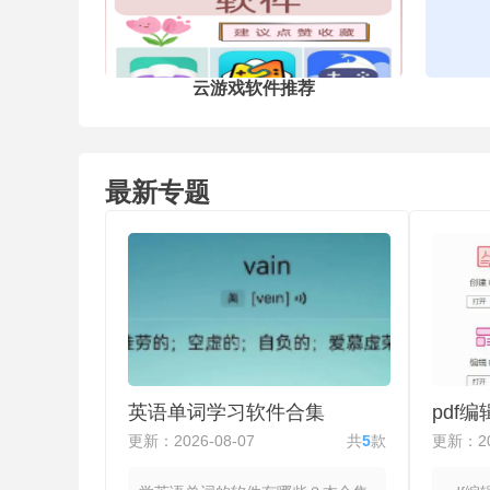
能修改的代码选项打包成可视化开关
新手不用记忆任何命令也能完成图形
染的深度调校。防屏蔽机制在修改完
后会自动清理残留的调试标记，降低
号在联网对战中因画质异常而被检测
云游戏软件推荐
的概率。
最新专题
英语单词学习软件合集
pdf
更新：2026-08-07
共
5
款
更新：20