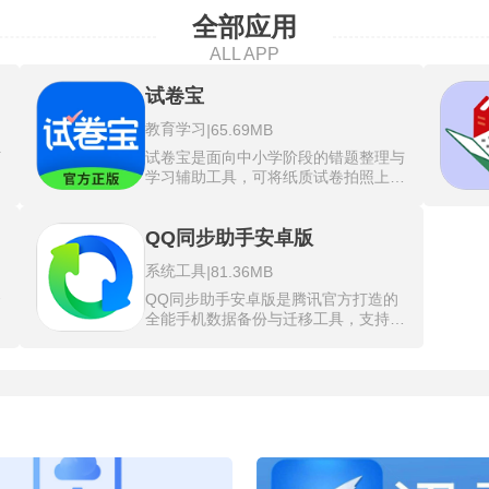
全部应用
ALL APP
试卷宝
教育学习
|
65.69MB
打
试卷宝是面向中小学阶段的错题整理与
依
学习辅助工具，可将纸质试卷拍照上
内
传，自动去除笔迹、识别错题并生成电
同
子版错题集。支持按学科自动分类错
题，提供A4、B5等格式的专业排版导
QQ同步助手安卓版
约
出，方便打印复习。同时含有专项练
系统工具
|
81.36MB
列
习、历年真题、模拟押题等丰富学习资
任
源，附带答案解析与评分功能，能够云
合
QQ同步助手安卓版是腾讯官方打造的
后
端存储与多设备查看，帮助学生高效整
选
全能手机数据备份与迁移工具，支持零
换
理错题、查漏补缺，打造一站式复习方
分
流量传输新旧设备直连迁移，整个过程
案。试卷宝免费版使用免费，让用户能
离
不需要消耗手机套餐内的移动数据。在
持
够直接在手机上手动微调试卷边缘、框
后
换机时只需在两台设备上同步安装该应
。
选错题范围，操作更灵活，能精准处理
用，旧手机选发送而新手机接收，就能
不同拍摄角度的试卷照片。
精
把联系人、短信、通话记录等等一键搬
通
过去。增量备份算法也做了针对性优
处
工
化，每次备份只抓取手机里发生变化的
才
那部分数据，缩短了等待时间并降低了