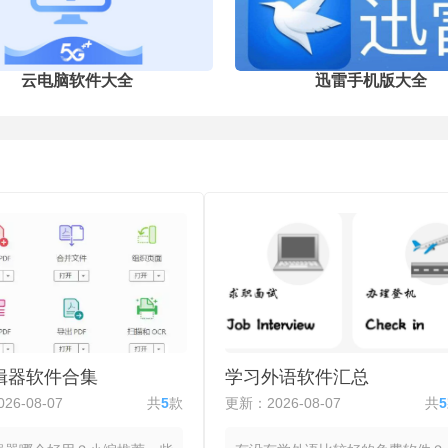
，
后台流量消耗。加密传输通道内置于备
渲
份与换机的每一步操作中，核心隐私数
成
据在传向云端以及从云端恢复到本地时
账
全程处于密文状态。
到
云电脑软件大全
迅雷手机版大全
编辑器软件合集
学习外语软件汇总
26-08-07
共
5
款
更新：2026-08-07
共
5