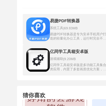
易捷PDF转换器
系统工具
|
69.83MB
易捷PDF转换器是专为安卓手机用户
造的轻量化办公工具，运行时完全不
赖网络连接，所有转换任务都在设备
部完成。双核双线程加速技术让软件
时调用电脑的两个运算核心处理一个
亿同学工具箱安卓版
PDF文档，一百页电子版PDF论文大
游戏辅助
|
9.20MB
一分钟完成转换。内置的批量处理队
支持一次性拖入多个文件，各个转换
亿同学工具箱安卓版是多功能工具集
务在后台排队独立执行，前一个完成
类应用，内置了多套画质优化方案，
自动启动下一个不占用操作时间。转
中某个游戏版本后，系统会同步调整
完成后排版复原引擎能保留原文档中
辨率、渲染精度、光影效果和阴影距
90%以上的文字样式和图片布局，维
等数十个参数项。亿同学工具箱下载
字体粗细和行间距与转换前基本一致
的一键解锁120帧极限模式打破了手机
易捷pdf转换成word转换器对无法识别
出厂设置的最高帧数限制，运行和平
或转换失败的复杂文档提供人工服务
猜你喜欢
英或PUBG等游戏时可以获得比原生状
道，可以联系客服后由人工团队介入
态更流畅的滑动响应。安卓版的GFX
理。
具箱模块把原本需要进入开发者模式