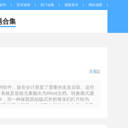
软件
安卓游戏
热门合集
最新发布
网站地图
题合集
共
5
款
d免费的软件，放在合计里面了需要的友友自取。这些
、表格及形状元素输出为Word文档。转换模式通
本，另一种保留原始版式并把每张幻灯片转为
识别标题与正文层级，生成带大纲结构的文档，便于
成转换任务。部分应用还提供OCR识别，将扫描