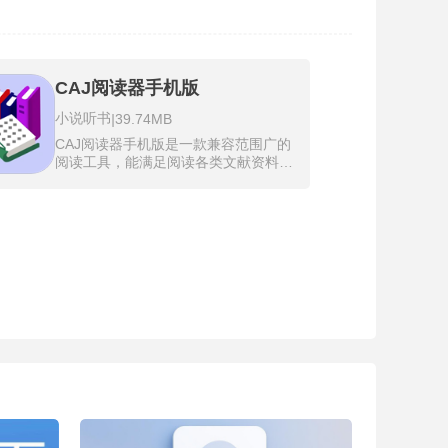
CAJ阅读器手机版
小说听书
|
39.74MB
CAJ阅读器手机版是一款兼容范围广的
阅读工具，能满足阅读各类文献资料的
需求，尤其适合浏览学术期刊等全文数
据库内容。它可将特定格式顺畅转换，
让不同来源的文件更易查看，阅读学习
更省心。软件支持CAJ、PDF等常用文
档，能进行页面调整、翻阅、文字查
找、切换显示语言、打印及保存等操
作，使文献阅读不受设备和格式限制。
对常接触期刊网资料的人来说，它能让
查阅、标注和整理过程连贯自然，是日
常学习与科研的得力帮手。