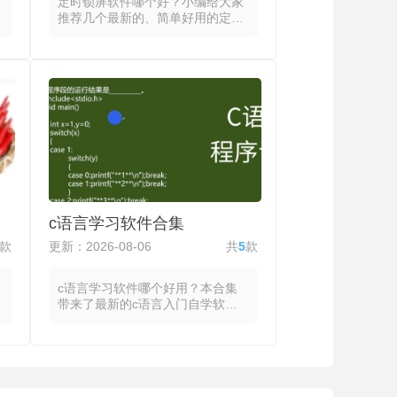
定时锁屏软件哪个好？小编给大家
外
推荐几个最新的、简单好用的定时
锁屏器，都可控管理设备使用时
间，通过设定屏幕自动锁定的时间
点或连续使用时长阈值，在达到条
件时触发锁屏并强制进入休息或专
注状态。可按每日固定时段设定定
时锁屏，也可按连续使用上限设定
时长锁屏，同时允许设定提前提醒
与缓冲期以便保存或收尾，锁屏后
需输入密码或等待倒计时结束才能
重新解锁，部分定时锁屏app提供
紧急跳过或任务完成解锁选项。健
康用机模式通过规律锁屏提醒休
c语言学习软件合集
息，专注模式利用短暂中断减少多
任务切换，亲子守护功能允许家长
款
更新：2026-08-06
共
5
款
远程设定锁屏时段并查看使用报
告。
c语言学习软件哪个好用？本合集
带来了最新的c语言入门自学软
件，合集里所有C语言学习软件都
具有编程环境与教学内容，将代码
编辑器、编译器和调试工具整合为
统一的操作界面，在移动设备或电
脑上直接编写、运行与测试C语言