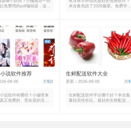
编辑器哪个好用？小编推荐一些
有没有学外语比较好的免费软件？
以免费用的pdf编辑器，这些
本合集包括了2026最新、免费学
有PDF格式的修改与内容管
语的软件app推荐给大家，合集里
能，将文字编辑、图片替
所有学习外语软件都将词汇、语
面重排、批注标记与格式转
法、听力与口语等模块整合为结构
能整合为统一的文档操作界
化的学习路径。系统根据当前基础
开PDF后可根据需求切换至
匹配对应难度的课程内容，每课包
辑模式以修改段落内容或调
含生词预习、句型讲解与配套练
样式，也可使用对象选择工
习，用户按顺序推进学习进度，并
或删除图片，批注模式则提
在课后测验中检验掌握程度，掌握
、下划线、删除线和便签等
不佳的单元会按间隔算法自动插入
用于审阅或标注。部分pdf编
复习。听力与口语模块通过语音识
件的页面管理功能支持插
别技术对用户跟读进行音节准确度
除、旋转或提取特定页面，
与语调自然度的逐句评分，部分免
告小说软件推荐
生鲜配送软件大全
写与签名工具则支持交互式
费学外语的软件app引入场景化对
填充与数字签名的嵌入。
话与角色扮演，模拟真实交流情
26-08-06
共
5
款
更新：2026-08-06
共
5
境。
小说软件有哪些？小编带来
生鲜配送软件平台哪个好？本合集
真正免费的、受欢迎的无广
囊括高性价比、最好的生鲜配送手
阅读器，这些软件将正文内
机平台app，这些软件都将菜市
杂的网页元素中剥离，通过
场、超市与生鲜门店的商品目录整
源或本地导入聚合小说资
合为统一的数字服务入口，通过手
者在无弹窗、无横幅、无插
机即可浏览水果蔬菜、肉禽蛋奶等
的干扰下连贯完成从搜索到
全品类生鲜，一键下单后由配送体