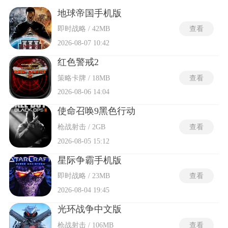
施来解锁军事单位。操作层面强调同时处理多线任务，包括扩
张基地、侦查敌方动向、调配兵力阵型以及微操单个单位的走
地球帝国手机版
位与技能释放。游戏以摧毁对手全部建筑或占领特定目标为胜
即时战略 / 42MB
查看
利条件，过程中必须持续平衡经济投入与军力产出的比例。部
分高人气RTS即时战略游戏的科技树结构迫使玩家在单位升级
2026-08-07 10:42
路径上做出取舍，而战争迷雾机制则制造了信息不对称的决策
空间。
红色警戒2
策略卡牌 / 18MB
查看
2026-08-06 14:04
使命召唤9黑色行动
枪战射击 / 2GB
查看
2026-08-05 15:12
星际争霸手机版
即时战略 / 23MB
查看
2026-08-04 19:45
光环战争中文版
枪战射击 / 106MB
查看