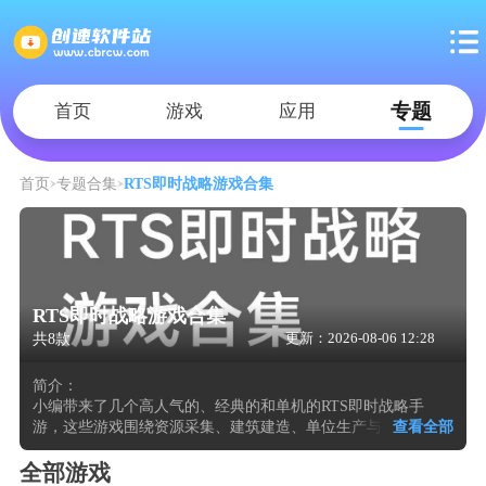
专题
首页
游戏
应用
首页
专题合集
RTS即时战略游戏合集
RTS即时战略游戏合集
共8款
更新：2026-08-06 12:28
简介：
小编带来了几个高人气的、经典的和单机的RTS即时战略手
游，这些游戏围绕资源采集、建筑建造、单位生产与实时战术
查看全部
对抗展开。玩家在独立地图中控制多个作战单元，通常需要管
理金钱、矿石或能量等基础资源，通过建造不同功能的生产设
全部游戏