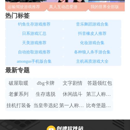
运输驾驶游戏推荐
真人互动恋爱游戏合集
我的世界全部版本合集
热门标签
钓鱼生存游戏推荐
音乐舞蹈游戏合集
日系游戏汇总
抖音橡皮人推荐
天美游戏推荐
化妆游戏合集
自动拾取游戏推荐
各种狼人杀手游合集
amongus手机版合集
主机画质游戏大全
最新专题
破屋取暖
dbg卡牌
文字剧情
答题领红包
老爹系列
生存逃脱
休闲战斗
第三人称赛车
挂机打装备
当皇帝选妃
第一人称射击
比奇堡题材手游