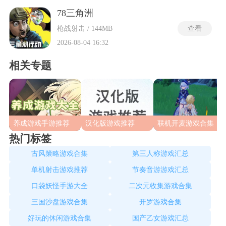
法活动。在这个充满危机的战场中，玩家需要运用别具特色的
战术道具与装备，与队友紧密协作，灵活制定战术，挑战强大
78三角洲
的AI，完成各项看似不可能的极限任务。
枪战射击 / 144MB
查看
2026-08-04 16:32
相关专题
养成游戏手游推荐
汉化版游戏推荐
联机开麦游戏合集
热门标签
古风策略游戏合集
第三人称游戏汇总
单机射击游戏推荐
节奏音游游戏汇总
口袋妖怪手游大全
二次元收集游戏合集
三国沙盘游戏合集
开罗游戏合集
好玩的休闲游戏合集
国产乙女游戏汇总