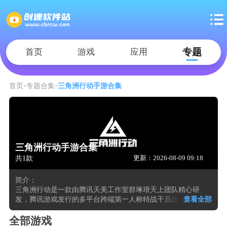
专题
首页
游戏
应用
首页
专题合集
三角洲行动手游合集
三角洲行动手游合集
共1款
更新：2026-08-09 09:18
简介：
三角洲行动是一款由腾讯天美工作室群琳琅天上团队精心研
发，腾讯游戏发行的多平台跨端第一人称特战干员战术射击游
查看全部
戏。游戏设定在2035年，玩家将化身为全球反恐特勤组G.T.I.的
精英特战干员，前往神秘的阿萨拉地区，调查哈夫克公司的非
全部游戏