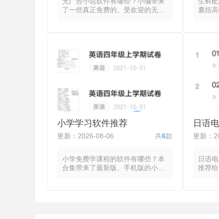
无广告小说软件有哪些？小编带来
生鲜配
了一些真正免费的、受欢迎的无广
囊括高
告小说阅读器，这些软件将正文内
机平台
容从繁杂的网页元素中剥离，通过
场、超
内置书源或本地导入聚合小说资
合为统
源，读者在无弹窗、无横幅、无插
机即可
屏广告的干扰下连贯完成从搜索到
全品类
阅读的全过程。先粘贴书源链接完
系在承
成初始化，再添加作品至书架并进
系统自
入阅读，阅读中可调用字体调节、
拣打包
夜间模式、翻页动画等视觉工具，
线，可
划线、笔记与书签功能支持对特定
的完整
段落进行标记管理。支持本地缓存
时追踪
使离线状态下仍可访问已加载的章
间。覆
小学学习软件推荐
日语
节，部分无广告小说app还允许针
日达的
对特定站点编写正则表达式以提升
台ap
更新：2026-08-06
共
6
款
更新：20
解析精度。
储物流
餐桌的
小学免费学课程的软件有哪些？本
日语电
合集带来了最新版、手机版的小学
推荐给
课程学习软件，这些软件都将语
手机日
文、数学、英语等主要科目的知识
调、词
点拆解为可互动、可重复的训练模
的查询
块，让学生在课堂之外通过游戏化
本后快
界面完成预习、复习与巩固。系统
法标注