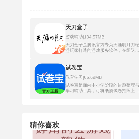
天刀盒子
游戏辅助
|
134.57MB
天刀盒子是腾讯官方专为天涯明月刀
游玩家打造的游戏服务软件，在组队
面直接替换角色称号栏为实时功力值
示，队友属性高低深浅一眼即可判断
内置的答题器收录超过九千道题目，
试卷宝
面覆盖书院研学、雅集答题与逍遥答
教育学习
|
65.69MB
三类玩法，勾选答题提醒后正确答案
接在游戏窗口内弹出，无需切换网页
试卷宝是面向中小学阶段的错题整理
动检索。针对文士与乐伶身份，插件
学习辅助工具，可将纸质试卷拍照上
时监控游戏服务器内的时辰轮转与天
传，自动去除笔迹、识别错题并生成
变化，创作条件达成时屏幕右下角自
子版错题集。支持按学科自动分类错
弹出气泡提醒。战斗辅助模块同样完
题，提供A4、B5等格式的专业排版导
备，功力显示与一键喊话功能在后台
出，方便打印复习。同时含有专项练
默运行，不会挤占系统资源或拉低游
习、历年真题、模拟押题等丰富学习
帧率。
猜你喜欢
源，附带答案解析与评分功能，能够
端存储与多设备查看，帮助学生高效
理错题、查漏补缺，打造一站式复习