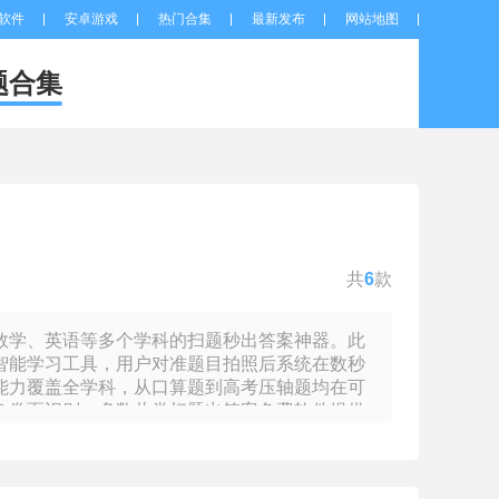
软件
安卓游戏
热门合集
最新发布
网站地图
题合集
共
6
款
数学、英语等多个学科的扫题秒出答案神器。此
智能学习工具，用户对准题目拍照后系统在数秒
能力覆盖全学科，从口算题到高考压轴题均在可
杂卷面识别。多数此类扫题出答案免费软件提供
形结合三种路径，同时标注每类解法的适用条件