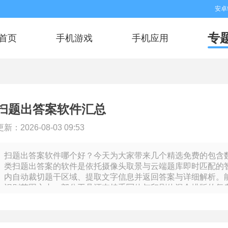
安卓
专
首页
手机游戏
手机应用
扫题出答案软件汇总
更新：2026-08-03 09:53
扫题出答案软件哪个好？今天为大家带来几个精选免费的包含
类扫题出答案的软件是依托摄像头取景与云端题库即时匹配的
内自动裁切题干区域、提取文字信息并返回答案与详细解析。
识别范围之内，部分工具还支持手写体与印刷体混合排版的复
多解法对比展示，同一道数学题可能给出代数法、几何法与数
与易错点。