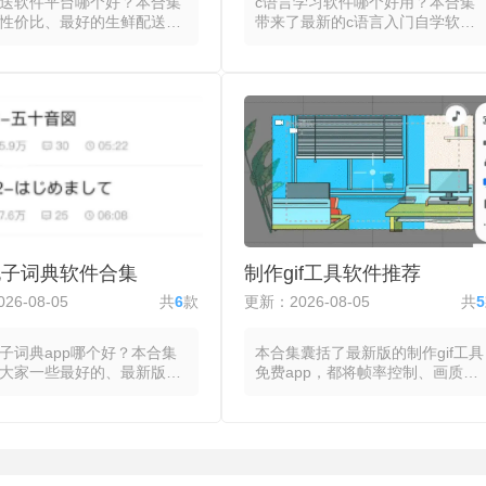
送软件平台哪个好？本合集
c语言学习软件哪个好用？本合集
性价比、最好的生鲜配送手
带来了最新的c语言入门自学软
app，这些软件都将菜市
件，合集里所有C语言学习软件都
市与生鲜门店的商品目录整
具有编程环境与教学内容，将代码
一的数字服务入口，通过手
编辑器、编译器和调试工具整合为
浏览水果蔬菜、肉禽蛋奶等
统一的操作界面，在移动设备或电
生鲜，一键下单后由配送体
脑上直接编写、运行与测试C语言
诺时间内送货上门。下单后
程序，无需额外配置开发环境即可
动推送至仓库或门店进行分
从理论进入实践。阅读概念讲解后
，并分配配送员规划最优路
点击运行内置的代码片段以观察输
在应用内查看从接单到配送
出结果，随后进入练习模式，在编
状态时间线，并在地图上实
辑器中完成变量定义、条件判断或
配送员位置与预计到达时
循环结构的补充填空。进阶功能涵
盖从社区周边的即时送到次
盖代码性能分析，统计各模块执行
电子词典软件合集
制作gif工具软件推荐
预约配送，部分生鲜配送平
耗时以辅助优化，部分c语言学习
p开放商家入驻，部分自建仓
软件支持将当前版本保存为项目文
26-08-05
共
6
款
更新：2026-08-05
共
5
，但都以缩短生鲜从产地到
件并导入外部编辑器进行延续开
流转时间为共同目标。
发。
子词典app哪个好？本合集
本合集囊括了最新版的制作gif工具
大家一些最好的、最新版的
免费app，都将帧率控制、画质压
语电子词典，都将单词的音
缩与循环设置整合为统一的操作界
性、释义与例句整合为统一
面，在选取素材后，通过调整帧间
界面，在输入或扫描日语文
隔、裁剪画面与减少颜色数量来平
速获取详细的语义信息与语
衡文件大小与视觉流畅度。选择视
。可通过直接键入假名或罗
频文件或图片序列后，通过拖拽标