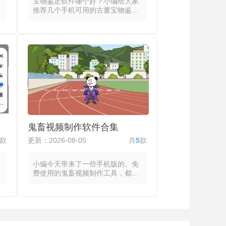
宝物鉴定软件哪个好？小编给大家
推荐几个手机可用的古董宝物鉴定
估价软件，都将瓷器、玉器、钱币
等收藏品的照片或视频通过AI模型
进行特征提取，与内置的标准器型
库、纹饰库和材质库进行匹配，输
出年代推断、真伪概率与市场参考
价。系统提示用户调整光线角度并
标记尺寸参考物，点击鉴定后等待
数秒至数分钟，结果以标签形式标
注器型分类、年代区间与相似馆藏
品的匹配度，部分古董鉴定软件还
提供纹饰解读与工艺特征分析。将
专业的眼学经验转化为可计算的特
鬼畜视频制作软件合集
征参数，釉色配方、胎体密度与微
观气泡结构等数据使器物的隐性信
款
更新：2026-08-05
共
5
款
息得以显性呈现。
小编今天带来了一些手机版的、免
费使用的鬼畜视频制作工具，都放
在合集里面了需要的友友自取哦。
合集里所有鬼畜视频制作软件都将
音频片段、视频画面和文字特效整
合为统一的时间线，通过截取、循
环与调速等手段制造出荒诞的视听