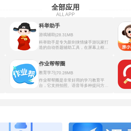
全部应用
ALL APP
科举助手
游戏辅助
|
28.31MB
端
科举助手是专为新剑侠情缘手游玩家打
界
造的自动答题辅助工具，在屏幕上框选
显
题目显示区域，由内置的光学字符识别
。
引擎把图片形式的考题转写成可检索的
全
文字序列，在本地数据库或云端索引中
作业帮帮圈
题
进行匹配，最后将正确答案浮窗显示在
教育学习
|
70.28MB
直
出题界面旁边。识别流程不经过任何外
手
部接口，数据传输和文字提取全部在设
与
作业帮帮圈是非常好用的学习教育平
实
备内部完成。题库部分收录了超过一万
台，它支持拍照、语音等多种提问方
气
八千条条目，省试、会试等不同阶段的
电
式，能快速匹配相关解答，同时搭建了
动
考题各自分类存放，错题上传机制允许
专属学习交流圈，方便使用者分享学习
用户将新出现的题目发送到后端用于核
经验、请教疑难问题。作业帮帮圈让使
静
对与增补。根据后台对大量作答行为的
用者无需额外花费，就能轻松解决作业
戏
统计，答案的正确率稳定在百分之九十
资
难题、交流学习心得，适配日常作业、
九以上，只有极少数边缘题目存在争
云
课后复习等基础学习需求，所有核心基
议。
整
础功能均免费开放，无使用次数限制。
方
作业帮帮圈2026新版对各类问题进行