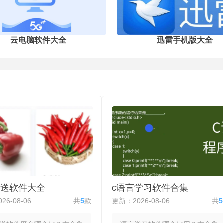
能
科学分类，便于快速查找所需内容，还
框
配备基础学习工具，助力高效完成作
理
业、巩固知识点。
云电脑软件大全
迅雷手机版大全
配送软件大全
c语言学习软件合集
26-08-06
共
5
款
更新：2026-08-06
共
5