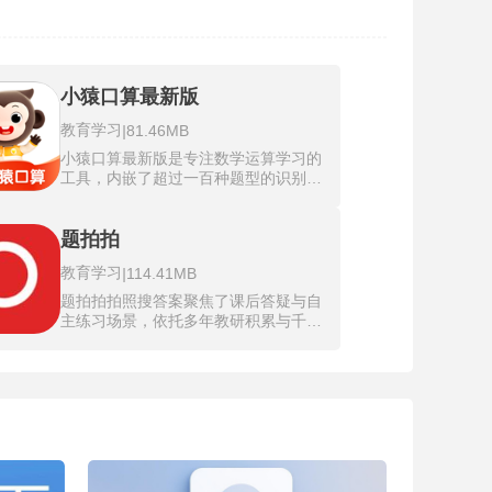
小猿口算最新版
教育学习
|
81.46MB
小猿口算最新版是专注数学运算学习的
工具，内嵌了超过一百种题型的识别模
型，用手机拍摄一页作业，屏幕即刻显
示每道题目的正误判断。五重错因分析
法将所有错题归类到知识漏洞、思维路
题拍拍
径和解题习惯等五个维度，每道错题的
教育学习
|
114.41MB
旁边会附带对应的错误原因文本。小猿
口算最新版200亿条手写数据训练提升
题拍拍拍照搜答案聚焦了课后答疑与自
了模型对潦草字迹的容忍度，竖式和分
主练习场景，依托多年教研积累与千万
数等容易模糊的表达式也能被稳定读
级题库资源，融合AI识别与真人答题官
取。整页扫描技术用方框圈出批改完成
团队，覆盖小学至高中全学科内容。题
后的每一个答案区域，红色标记错误之
拍拍拍照搜答案的学习功能均无偿开
处并补充正确的演算步骤。最新版优化
放，不设付费门槛与隐藏收费项，无需
的视频解析模块接入了真人老师录制的
解锁即可使用拍照搜题、真人答疑等核
讲解片段，小学阶段的绝大多数题目都
心服务。软件支持拍照提交题目，快速
能在详情页找到对应的拆解录像。
匹配解析与视频讲解，疑难问题可求助
高校背景答题官，短时内获得专业解